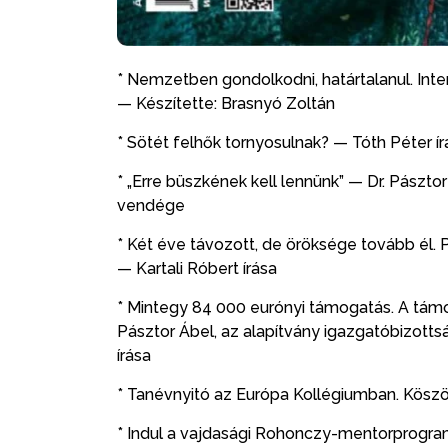
* Nemzetben gondolkodni, határtalanul. Inter
— Készítette: Brasnyó Zoltán
* Sötét felhők tornyosulnak? — Tóth Péter ír
* „Erre büszkének kell lennünk” — Dr. Pászto
vendége
* Két éve távozott, de öröksége tovább él.
— Kartali Róbert írása
* Mintegy 84 000 eurónyi támogatás. A tám
Pásztor Ábel, az alapítvány igazgatóbizott
írása
* Tanévnyitó az Európa Kollégiumban. Köszön
* Indul a vajdasági Rohonczy-mentorprogra