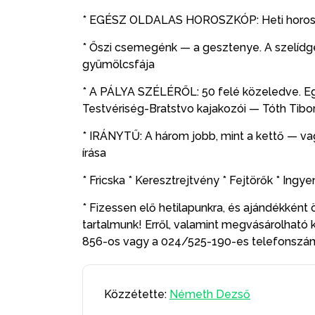
* EGÉSZ OLDALAS HOROSZKÓP: Heti horoszk
* Őszi csemegénk — a gesztenye. A szelíd
gyümölcsfája
* A PÁLYA SZÉLÉRŐL: 50 felé közeledve. Egy
Testvériség-Bratstvo kajakozói — Tóth Tibor
* IRÁNYTŰ: A három jobb, mint a kettő — vagy
írása
* Fricska * Keresztrejtvény * Fejtörők * Ing
* Fizessen elő hetilapunkra, és ajándékként ö
tartalmunk! Erről, valamint megvásárolható 
856-os vagy a 024/525-190-es telefonszá
Közzétette:
Németh Dezső