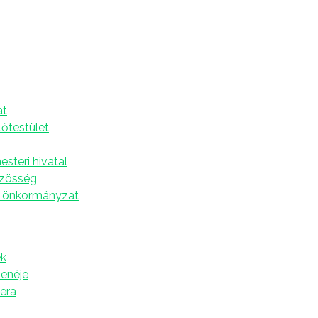
r 5.
A
at
s RTV-MELLÉKLETTEL!
lőtestület
s
steri hivatal
özösség
 önkormányzat
, éhségsztrájk, kisebb összetűzések és politikai
áson történt tragédia évfordulóját
k
zenéje
tera