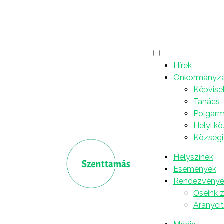
Hét Nap, 2025. novembe
Hírek
Önkormányz
Megjelent a legújabb HÉT NAP 16 oldala
Képvise
A HÉT NAP AZ INTERNETEN: www.hetnap.r
Tanács
Polgárme
E heti, 45. számunk tartalmából kiemeljük:
Helyi k
Községi
* Ősz van. Bíró Tímea heti jegyzete
Helyszínek
* Egy évvel a tragédia után. Megemlékezések
Események
bejelentések kísérték az újvidéki vasútállom
Rendezvénye
Őseink 
Aranyci