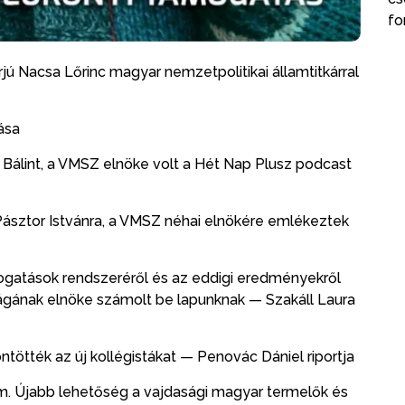
fo
jú Nacsa Lőrinc magyar nemzetpolitikai államtitkárral
ása
r Bálint, a VMSZ elnöke volt a Hét Nap Plusz podcast
 Pásztor Istvánra, a VMSZ néhai elnökére emlékeztek
ogatások rendszeréről és az eddigi eredményekről
ságának elnöke számolt be lapunknak — Szakáll Laura
tötték az új kollégistákat — Penovác Dániel riportja
m. Újabb lehetőség a vajdasági magyar termelők és