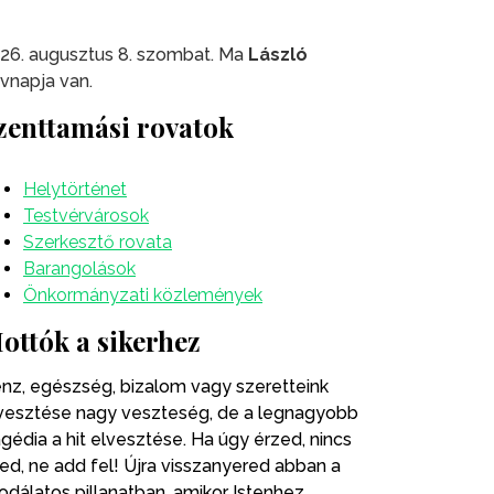
26. augusztus 8. szombat. Ma
László
vnapja van.
zenttamási rovatok
Helytörténet
Testvérvárosok
Szerkesztő rovata
Barangolások
Önkormányzati közlemények
ottók a sikerhez
nz, egészség, bizalom vagy szeretteink
vesztése nagy veszteség, de a legnagyobb
agédia a hit elvesztése. Ha úgy érzed, nincs
ted, ne add fel! Újra visszanyered abban a
odálatos pillanatban, amikor Istenhez