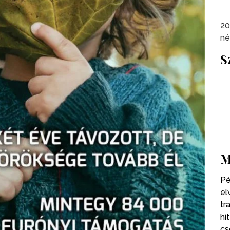
20
né
S
M
Pé
el
tr
hi
cs