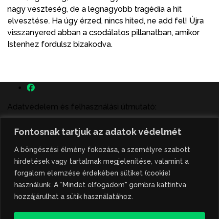
nagy veszteség, de a legnagyobb tragédia a hit
elvesztése. Ha úgy érzed, nincs hited, ne add fel! Újra
visszanyered abban a csodálatos pillanatban, amikor
Istenhez fordulsz bizakodva.
Adatvédelem és felhasználási útmutató:
A szenttamás.rs magyar nyelvű internetes hírportálon
Fontosnak tartjuk az adatok védelmét
megjelenő szerzői írások, a híranyag és minden egyéb
tartalom a portált működtető Gion Nándor Kulturális
A böngészési élmény fokozása, a személyre szabott
Központ szellemi tulajdonát képezik, amely szellemi
hirdetések vagy tartalmak megjelenítése, valamint a
tulajdont a nemzetközi és szerbiai törvények védik. A
forgalom elemzése érdekében sütiket (cookie)
jogosulatlan felhasználás büntető- és polgári jogi
használunk. A "Mindet elfogadom" gombra kattintva
következményeket von maga után. A hírportálon
hozzájárulhat a sütik használatához.
megjelent híranyag közlése vagy tartalmuk