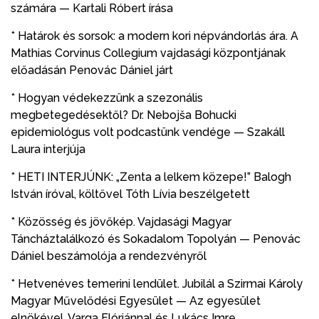
számára — Kartali Róbert írása
* Határok és sorsok: a modern kori népvándorlás ára. A
Mathias Corvinus Collegium vajdasági központjának
előadásán Penovác Dániel járt
* Hogyan védekezzünk a szezonális
megbetegedésektől? Dr. Nebojša Bohucki
epidemiológus volt podcastünk vendége — Szakáll
Laura interjúja
* HETI INTERJÚNK: „Zenta a lelkem közepe!” Balogh
István íróval, költővel Tóth Lívia beszélgetett
* Közösség és jövőkép. Vajdasági Magyar
Táncháztalálkozó és Sokadalom Topolyán — Penovác
Dániel beszámolója a rendezvényről
* Hetvenéves temerini lendület. Jubilál a Szirmai Károly
Magyar Művelődési Egyesület — Az egyesület
elnökével, Varga Flóriánnal és Lukács Imre