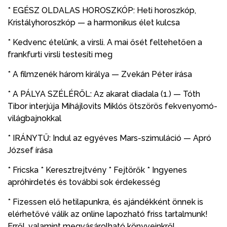
* EGÉSZ OLDALAS HOROSZKÓP: Heti horoszkóp,
Kristályhoroszkóp — a harmonikus élet kulcsa
* Kedvenc ételünk, a virsli. A mai ősét feltehetően a
frankfurti virsli testesíti meg
* A filmzenék három királya — Zvekán Péter írása
* A PÁLYA SZÉLÉRŐL: Az akarat diadala (1.) — Tóth
Tibor interjúja Mihájlovits Miklós ötszörös fekvenyomó-
világbajnokkal
* IRÁNYTŰ: Indul az egyéves Mars-szimuláció — Apró
József írása
* Fricska * Keresztrejtvény * Fejtörők * Ingyenes
apróhirdetés és további sok érdekesség
* Fizessen elő hetilapunkra, és ajándékként önnek is
elérhetővé válik az online lapozható friss tartalmunk!
Erről, valamint megvásárolható könyveinkről,