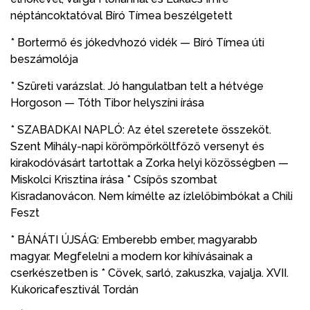
néptáncoktatóval Bíró Tímea beszélgetett
* Bortermő és jókedvhozó vidék — Bíró Tímea úti
beszámolója
* Szüreti varázslat. Jó hangulatban telt a hétvége
Horgoson — Tóth Tibor helyszíni írása
* SZABADKAI NAPLÓ: Az étel szeretete összeköt.
Szent Mihály-napi körömpörköltfőző versenyt és
kirakodóvásárt tartottak a Zorka helyi közösségben —
Miskolci Krisztina írása * Csípős szombat
Kisradanovácon. Nem kímélte az ízlelőbimbókat a Chili
Feszt
* BÁNÁTI ÚJSÁG: Emberebb ember, magyarabb
magyar. Megfelelni a modern kor kihívásainak a
cserkészetben is * Cövek, sarló, zakuszka, vajalja. XVII.
Kukoricafesztivál Tordán