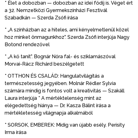
* Élet a dobozban — dobozban az idei fődíj is. Véget ért
a 32. Nemzetközi Gyermekszínházi Fesztivál
Szabadkán — Szerda Zsófi írása
* „A színházban az a hiteles, ami kényelmetlenül közel
hoz minket önmagunkhoz”. Szerda Zsófi interjúja Nagy
Botond rendezővel
* „A kő tanít”. Bognár Nóra fal- és sziklamászóval
Morvai-Rácz Richárd beszélgetett
* OTTHON ÉS CSALÁD: Hangulatvilágítás a
természetesség jegyében. Molnár Rédler Sylvia
számára mindig is fontos volt a kreativitás — Szakáll
Laura interjúja * A mértéktelenség mint az
elégedettség hiánya — Dr. Kasza Bálint írása a
mértékletesség világnapja alkalmából
* SORSOK, EMBEREK: Midig van újabb esély. Perisity
Irma írása