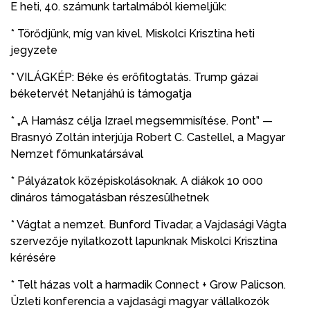
E heti, 40. számunk tartalmából kiemeljük:
* Törődjünk, míg van kivel. Miskolci Krisztina heti
jegyzete
* VILÁGKÉP: Béke és erőfitogtatás. Trump gázai
béketervét Netanjáhú is támogatja
* „A Hamász célja Izrael megsemmisítése. Pont” —
Brasnyó Zoltán interjúja Robert C. Castellel, a Magyar
Nemzet főmunkatársával
* Pályázatok középiskolásoknak. A diákok 10 000
dináros támogatásban részesülhetnek
* Vágtat a nemzet. Bunford Tivadar, a Vajdasági Vágta
szervezője nyilatkozott lapunknak Miskolci Krisztina
kérésére
* Telt házas volt a harmadik Connect + Grow Palicson.
Üzleti konferencia a vajdasági magyar vállalkozók