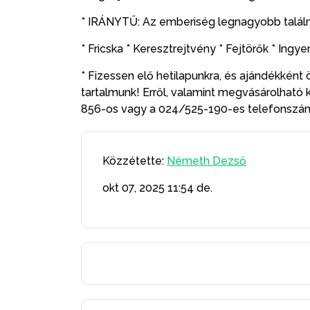
* IRÁNYTŰ: Az emberiség legnagyobb találm
* Fricska * Keresztrejtvény * Fejtörők * Ing
* Fizessen elő hetilapunkra, és ajándékként ö
tartalmunk! Erről, valamint megvásárolható 
856-os vagy a 024/525-190-es telefonsz
Közzétette:
Németh Dezső
okt 07, 2025
11:54 de.