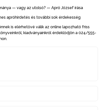
ánya — vagy az utolsó? — Apró József írása
yenes apróhirdetés és további sok érdekesség
nnek is elérhetővé válik az online lapozható friss
könyveinkről, kiadványainkról érdeklődjön a 024/555-
ámon.