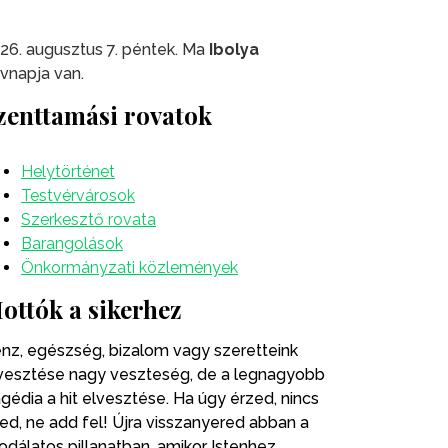
26. augusztus 7. péntek. Ma
Ibolya
vnapja van.
zenttamási rovatok
Helytörténet
Testvérvárosok
Szerkesztő rovata
Barangolások
Önkormányzati közlemények
ottók a sikerhez
nz, egészség, bizalom vagy szeretteink
vesztése nagy veszteség, de a legnagyobb
agédia a hit elvesztése. Ha úgy érzed, nincs
ted, ne add fel! Újra visszanyered abban a
odálatos pillanatban, amikor Istenhez