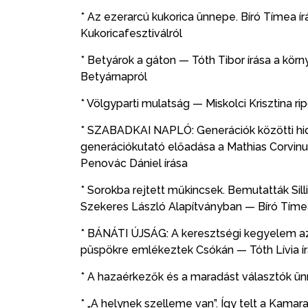
* Az ezerarcú kukorica ünnepe. Bíró Tímea í
Kukoricafesztiválról
* Betyárok a gáton — Tóth Tibor írása a kör
Betyárnapról
* Völgyparti mulatság — Miskolci Krisztina ri
* SZABADKAI NAPLÓ: Generációk közötti hida
generációkutató előadása a Mathias Corvin
Penovác Dániel írása
* Sorokba rejtett műkincsek. Bemutatták Sill
Szekeres László Alapítványban — Bíró Tímea
* BÁNÁTI ÚJSÁG: A keresztségi kegyelem az 
püspökre emlékeztek Csókán — Tóth Lívia í
* A hazaérkezők és a maradást választók ü
* „A helynek szelleme van”. Így telt a Kamar