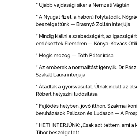
* Újabb vajdasági siker a Nemzeti Vágtán
* A Nyugat fizet, a háború folytatódik. Nógr
beszélgettünk — Brasnyó Zoltán interjúja
* Mindig kiállni a szabadságért, az igazságér
emlékeztek Eleméren — Kónya-Kovács Otília
* Mégis mozog — Tóth Péter írása
* Az emberek a normalitást igénylik. Dr. Pá
Szakáll Laura interjúja
* Átadták a gyorsvasutat. Útnak indult az e
Róbert helyszíni tudósítása
* Fejlődés helyben, jövő itthon. Szakmai k
beruházások Palicson és Ludason — A Prosper
* HETI INTERJÚNK: „Csak azt tettem, ami a 
Tibor beszélgetett