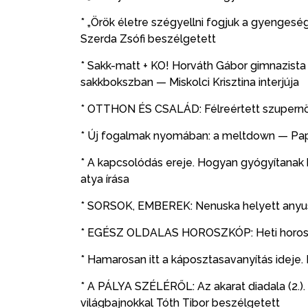
* „Örök életre szégyellni fogjuk a gyengeség
Szerda Zsófi beszélgetett
* Sakk-matt + KO! Horváth Gábor gimnazista
sakkbokszban — Miskolci Krisztina interjúja
* OTTHON ÉS CSALÁD: Félreértett szupernö
* Új fogalmak nyomában: a meltdown — Pap
* A kapcsolódás ereje. Hogyan gyógyítanak
atya írása
* SORSOK, EMBEREK: Nenuska helyett anyuska
* EGÉSZ OLDALAS HOROSZKÓP: Heti horoszk
* Hamarosan itt a káposztasavanyítás ideje.
* A PÁLYA SZÉLÉRŐL: Az akarat diadala (2.).
világbajnokkal Tóth Tibor beszélgetett