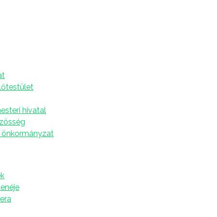
8.
A
at
s RTV-MELLÉKLETTEL!
lőtestület
s
steri hivatal
özösség
 önkormányzat
k
zenéje
tera