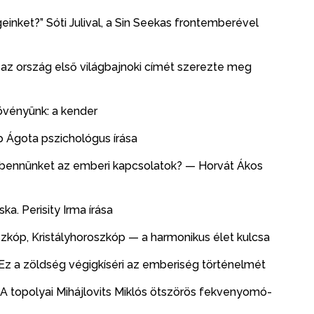
einket?” Sóti Julival, a Sin Seekas frontemberével
 az ország első világbajnoki címét szerezte meg
vényünk: a kender
 Ágota pszichológus írása
 bennünket az emberi kapcsolatok? — Horvát Ákos
. Perisity Irma írása
óp, Kristályhoroszkóp — a harmonikus élet kulcsa
 Ez a zöldség végigkíséri az emberiség történelmét
 A topolyai Mihájlovits Miklós ötszörös fekvenyomó-