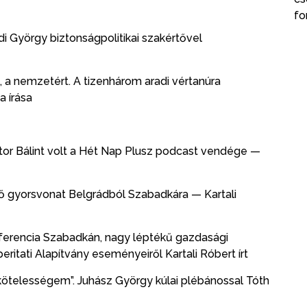
fo
ádi György biztonságpolitikai szakértővel
t, a nemzetért. A tizenhárom aradi vértanúra
 írása
sztor Bálint volt a Hét Nap Plusz podcast vendége —
lső gyorsvonat Belgrádból Szabadkára — Kartali
onferencia Szabadkán, nagy léptékű gazdasági
itati Alapítvány eseményeiről Kartali Róbert írt
kötelességem”. Juhász György kúlai plébánossal Tóth