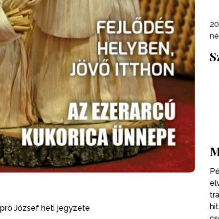
20
né
S
M
Pé
el
tr
hi
Apró József heti jegyzete
cs