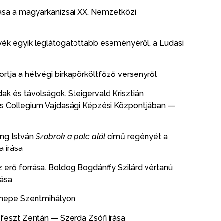
rása a magyarkanizsai XX. Nemzetközi
nyék egyik leglátogatottabb eseményéről, a Ludasi
portja a hétvégi birkapörköltfőző versenyről
k és távolságok. Steigervald Krisztián
us Collegium Vajdasági Képzési Központjában —
ing István
Szobrok a polc alól
című regényét a
 írása
erő forrása. Boldog Bogdánffy Szilárd vértanú
rása
nnepe Szentmihályon
afeszt Zentán — Szerda Zsófi írása