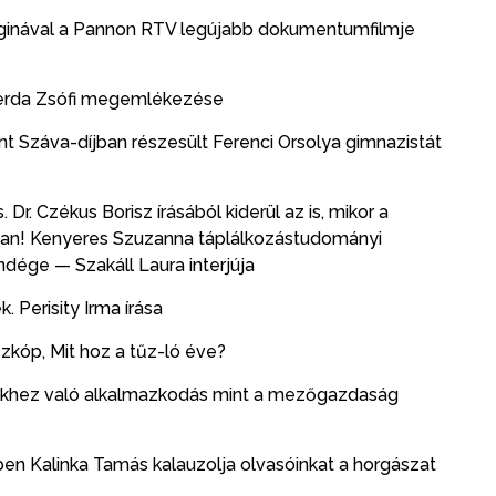
ginával a Pannon RTV legújabb dokumentumfilmje
Szerda Zsófi megemlékezése
t Száva-díjban részesült Ferenci Orsolya gimnazistát
. Czékus Borisz írásából kiderül az is, mikor a
san! Kenyeres Szuzanna táplálkozástudományi
dége — Szakáll Laura interjúja
Perisity Irma írása
óp, Mit hoz a tűz-ló éve?
vekhez való alkalmazkodás mint a mezőgazdaság
n Kalinka Tamás kalauzolja olvasóinkat a horgászat