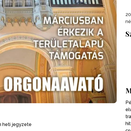
20
né
S
M
Pé
el
tr
hi
n heti jegyzete
cs