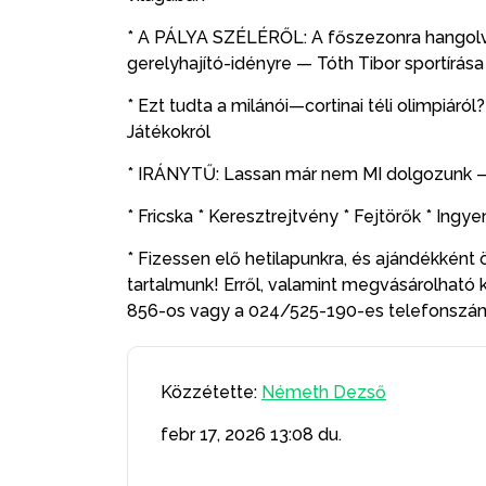
* A PÁLYA SZÉLÉRŐL: A főszezonra hangolva.
gerelyhajító-idényre — Tóth Tibor sportírása
* Ezt tudta a milánói—cortinai téli olimpiáról
Játékokról
* IRÁNYTŰ: Lassan már nem MI dolgozunk —
* Fricska * Keresztrejtvény * Fejtörők * Ing
* Fizessen elő hetilapunkra, és ajándékként ö
tartalmunk! Erről, valamint megvásárolható 
856-os vagy a 024/525-190-es telefonsz
Közzétette:
Németh Dezső
febr 17, 2026
13:08 du.