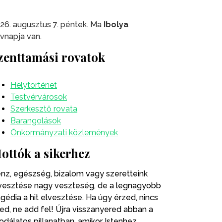
26. augusztus 7. péntek. Ma
Ibolya
vnapja van.
zenttamási rovatok
Helytörténet
Testvérvárosok
Szerkesztő rovata
Barangolások
Önkormányzati közlemények
ottók a sikerhez
nz, egészség, bizalom vagy szeretteink
vesztése nagy veszteség, de a legnagyobb
agédia a hit elvesztése. Ha úgy érzed, nincs
ted, ne add fel! Újra visszanyered abban a
odálatos pillanatban, amikor Istenhez