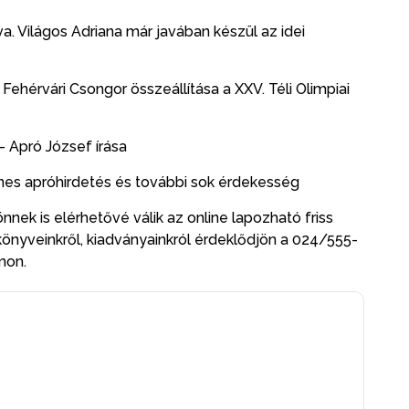
 Világos Adriana már javában készül az idei
? Fehérvári Csongor összeállítása a XXV. Téli Olimpiai
 Apró József írása
yenes apróhirdetés és további sok érdekesség
nnek is elérhetővé válik az online lapozható friss
könyveinkről, kiadványainkról érdeklődjön a 024/555-
ámon.