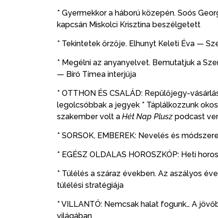
* Gyermekkor a háború közepén. Soós Geor
kapcsán Miskolci Krisztina beszélgetett
* Tekintetek őrzője. Elhunyt Keleti Éva — 
* Megélni az anyanyelvet. Bemutatjuk a Szen
— Bíró Tímea interjúja
* OTTHON ÉS CSALÁD: Repülőjegy-vásárlás. Dr
legolcsóbbak a jegyek * Táplálkozzunk oko
szakember volt a
Hét Nap Plusz
podcast ven
* SORSOK, EMBEREK: Nevelés és módszerek. 
* EGÉSZ OLDALAS HOROSZKÓP: Heti horoszk
* Túlélés a száraz években. Az aszályos é
túlélési stratégiája
* VILLANTÓ: Nemcsak halat fogunk… A jövőbe
világában