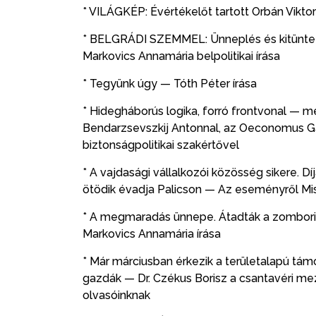
* VILÁGKÉP: Évértékelőt tartott Orbán Vikto
* BELGRÁDI SZEMMEL: Ünneplés és kitüntet
Markovics Annamária belpolitikai írása
* Tegyünk úgy — Tóth Péter írása
* Hidegháborús logika, forró frontvonal — me
Bendarzsevszkij Antonnal, az Oeconomus Ga
biztonságpolitikai szakértővel
* A vajdasági vállalkozói közösség sikere. D
ötödik évadja Palicson — Az eseményről Misk
* A megmaradás ünnepe. Átadták a zombori S
Markovics Annamária írása
* Már márciusban érkezik a területalapú tám
gazdák — Dr. Czékus Borisz a csantavéri m
olvasóinknak