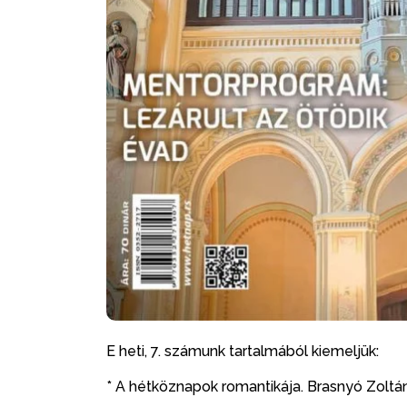
E heti, 7. számunk tartalmából kiemeljük:
* A hétköznapok romantikája. Brasnyó Zoltá