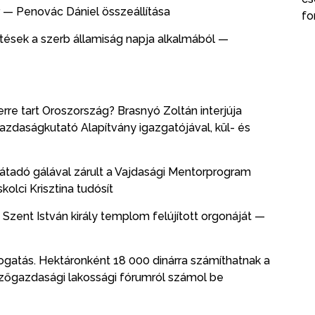
r — Penovác Dániel összeállítása
fo
ések a szerb államiság napja alkalmából —
rre tart Oroszország? Brasnyó Zoltán interjúja
zdaságkutató Alapítvány igazgatójával, kül- és
íjátadó gálával zárult a Vajdasági Mentorprogram
olci Krisztina tudósít
zent István király templom felújított orgonáját —
ogatás. Hektáronként 18 000 dinárra számíthatnak a
ezőgazdasági lakossági fórumról számol be