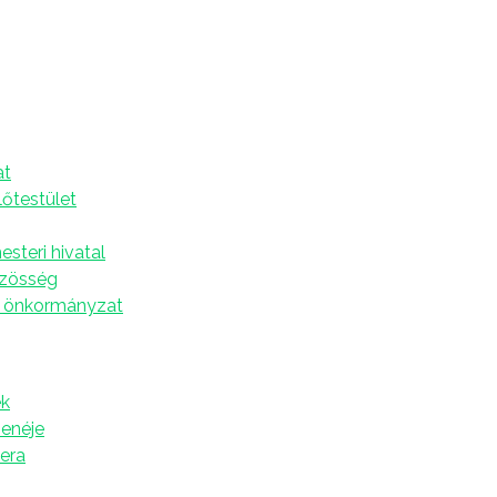
18.
A
at
s RTV-MELLÉKLETTEL!
lőtestület
s
steri hivatal
özösség
 önkormányzat
k
zenéje
tera