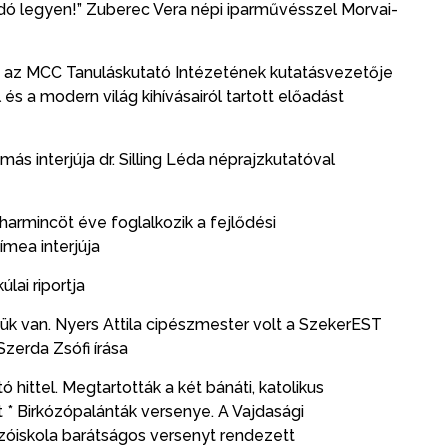
dó legyen!” Zuberec Vera népi iparművésszel Morvai-
nda, az MCC Tanuláskutató Intézetének kutatásvezetője
és a modern világ kihívásairól tartott előadást
s interjúja dr. Silling Léda néprajzkutatóval
 harmincöt éve foglalkozik a fejlődési
mea interjúja
lai riportja
k van. Nyers Attila cipészmester volt a SzekerEST
erda Zsófi írása
 hittel. Megtartották a két bánáti, katolikus
 * Birkózópalánták versenye. A Vajdasági
zóiskola barátságos versenyt rendezett