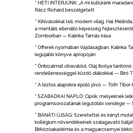
* HETI INTERJÚNK: „A mi kultúránk maradan
Rácz Richárd beszélgetett
* Kihívásokkal teli, modern világ. Hal Meli
a mentális ellenálló képesség fejlesztéséről 
Zomborban — Kalinka Tamás írása
* Offerek nyomában Vajdaságban. Kalinka Tamá
legújabb könyve apropóján
* Önbizalmat útravalóul. Oláj Ibolya tanítónő
rendellenességgel küzdő diákokkal — Bíró Tí
* A biztos alapokra épülő jövő — Tóth Tibor kú
* SZABADKAI NAPLÓ: Cipők, melyeknek lelkü
programsorozatának legutóbbi vendége — Sz
* BÁNÁTI ÚJSÁG: Szeretettel és irányt mutató
kollégium növendékeinek szalagavató bálját
Birkózóakadémia és a magyarcsernyei birkó