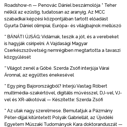
Roadshow-n — Penovác Dániel beszámolója * Teher
nélkül az ezüstig, tudatosan az aranyig. Az MCC
szabadkai képzési központjában tartott előadást
Gyurta Dániel olimpiai, Európa- és világbajnok mellúszó
* BÁNÁTI ÚJSÁG: Vidámak, teszik a jót, és a verebeket
is hagyják csiripelni. A Vajdasági Magyar
Cserkészszövetség nemrégiben megtartotta a tavaszi
közgyűlését
* Világot zenél a Góbé. Szerda Zsófi interjúja Várai
Áronnal, az együttes énekesével
* Egy ping Bajorországból? Interjú Vastag Róbert
multimédia-szakértővel, digitális művésszel, DJ-vel, VJ-
vel és XR-alkotóval — Készítette: Szerda Zsófi
* Az utak nagy szerelmese. Bemutatjuk a Pázmány
Péter-díjjal kitüntetett Polyák Gabriellát, az Újvidéki
Egyetem Műszaki Tudományok Kara doktoranduszát —