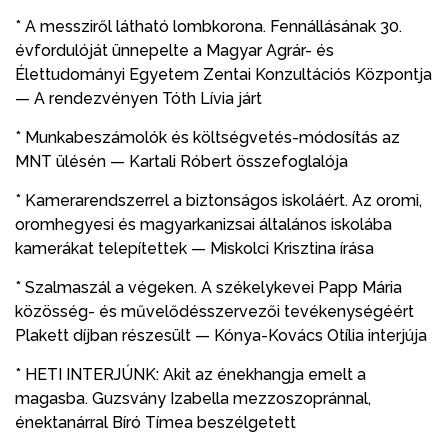
* A messziről látható lombkorona. Fennállásának 30.
évfordulóját ünnepelte a Magyar Agrár- és
Élettudományi Egyetem Zentai Konzultációs Központja
— A rendezvényen Tóth Lívia járt
* Munkabeszámolók és költségvetés-módosítás az
MNT ülésén — Kartali Róbert összefoglalója
* Kamerarendszerrel a biztonságos iskoláért. Az oromi,
oromhegyesi és magyarkanizsai általános iskolába
kamerákat telepítettek — Miskolci Krisztina írása
* Szalmaszál a végeken. A székelykevei Papp Mária
közösség- és művelődésszervezői tevékenységéért
Plakett díjban részesült — Kónya-Kovács Otília interjúja
* HETI INTERJÚNK: Akit az énekhangja emelt a
magasba. Guzsvány Izabella mezzoszopránnal,
énektanárral Bíró Tímea beszélgetett