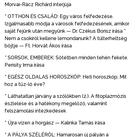
Morvai-Rácz Richárd interjúja
* OTTHON ÉS CSALÁD: Egy város felfedezése.
Izgalmasabb módja a városok felfedezésének, amikor
saját fejünk után megyünk — Dr. Czékus Borisz írása *
Nem a csokiról kellene lemondanunk? A túlterheltség
böjtje — Ft. Horvát Ákos írása
* SORSOK, EMBEREK: Sötétben minden tehén fekete.
Perisity Irma írása
* EGÉSZ OLDALAS HOROSZKÓP: Heti horoszkóp, Mit
hoz a tűz-ló éve?
* Láthatatlan járvány a szőlőkben (2.). A fitoplazmózis
észlelése és a hatékony megelőző, valamint
felszámolási intézkedések
* Újra vízen a horgász — Kalinka Tamás írása
* A PÁLYA SZÉLÉRŐL: Hamarosan új pályán a