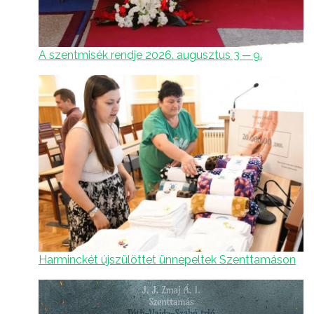
A szentmisék rendje 2026. augusztus 3 ─ 9.
Harminckét újszülöttet ünnepeltek Szenttamáson