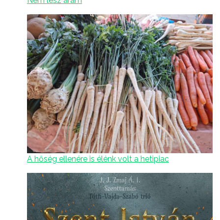
Nem lesz áram
A hőség ellenére is élénk volt a hetipiac