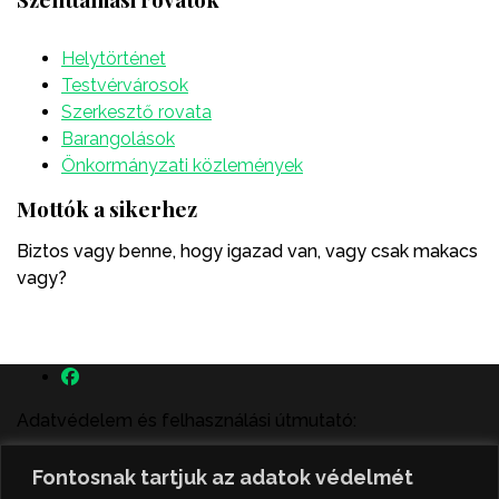
Helytörténet
Testvérvárosok
Szerkesztő rovata
Barangolások
Önkormányzati közlemények
Mottók a sikerhez
Biztos vagy benne, hogy igazad van, vagy csak makacs
vagy?
Adatvédelem és felhasználási útmutató:
A szenttamás.rs magyar nyelvű internetes hírportálon
Fontosnak tartjuk az adatok védelmét
megjelenő szerzői írások, a híranyag és minden egyéb