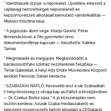
* Identitásunk őrzője: a népviselet. Újvidékre érkezett a
vajdasági nemzetiségek népviseleteit és
képzőművészeti alkotásait bemutató vándorkiállítás —
Miskolci Krisztina írása
* A jugoszláv álom vége. Interjú Goretić Péter
filmrendezővel, a
Tito gyermekei
című
dokumentumfilmje kapcsán — Készítette: Kalinka
Tamás
* Megmaradni és megújulni. Megkezdődött a
bácskossuthfalvi színház nézőterének felújítása —
Tímár Gabriellát, a helyi Ady Endre Művelődési Központ
elnökét Penovác Dániel kérdezte
* SZABADKAI NAPLÓ: Kevesebb lesz a sár Szabadkán.
7 helyi közösség 11 utcája kap aszfaltot a közeljövőben
— Dr. Czékus Borisz írása * A jó közszereplés nem
ösztön kérdése. Azurák Csaba médiaszakértő és
televíziós műsorvezető tartott előadást a CEDukáció