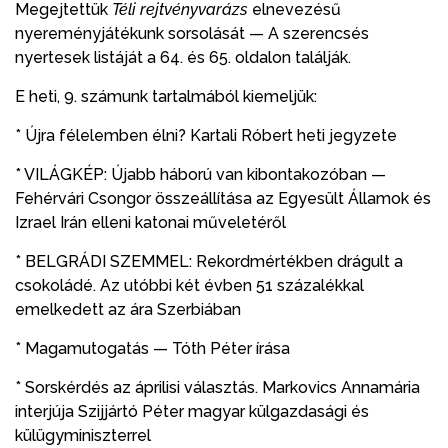
Megejtettük
Téli rejtvényvarázs
elnevezésű
nyereményjátékunk sorsolását — A szerencsés
nyertesek listáját a 64. és 65. oldalon találják.
E heti, 9. számunk tartalmából kiemeljük:
* Újra félelemben élni? Kartali Róbert heti jegyzete
* VILÁGKÉP: Újabb háború van kibontakozóban —
Fehérvári Csongor összeállítása az Egyesült Államok és
Izrael Irán elleni katonai műveletéről
* BELGRÁDI SZEMMEL: Rekordmértékben drágult a
csokoládé. Az utóbbi két évben 51 százalékkal
emelkedett az ára Szerbiában
* Magamutogatás — Tóth Péter írása
* Sorskérdés az áprilisi választás. Markovics Annamária
interjúja Szijjártó Péter magyar külgazdasági és
külügyminiszterrel