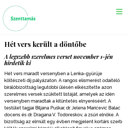
Hét vers került a döntőbe
A legszebb szerelmes verset november 1-jén
hirdetik ki
Hét vers maradt versenyben a Lenka-gyűrűje
költészeti díj pályázaton. A rangos elismerést odaítélő
bírálóbizottság legutóbbi ülésén elkészítette azon
szerelmes versek szűkített listáját, amelyek az idén
versenyben maradtak a kitüntetés elnyeréséért. A
testület tagjai Biljana Puškar, dr. Jelena Marićević Balać
docens és dr. Dragana V. Todoreskov, a zsűri elnöke. A
bizottság az elmúlt egy évben megjelent kortárs szerb