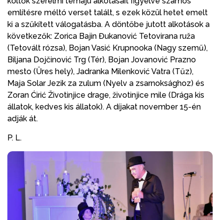
költők szerelmi témájú alkotásait figyelve számos
említésre méltó verset talált, s ezek közül hetet emelt
ki a szűkített válogatásba. A döntőbe jutott alkotások a
következők: Zorica Bajin Đukanović Tetovirana ruža
(Tetovált rózsa), Bojan Vasić Krupnooka (Nagy szemű),
Biljana Dojčinović Trg (Tér), Bojan Jovanović Prazno
mesto (Üres hely), Jadranka Milenković Vatra (Tűz),
Maja Solar Jezik za zulum (Nyelv a zsarnoksághoz) és
Zoran Ćirić Životinjice drage, životinjice mile (Drága kis
állatok, kedves kis állatok). A díjakat november 15-én
adják át.
P. L.