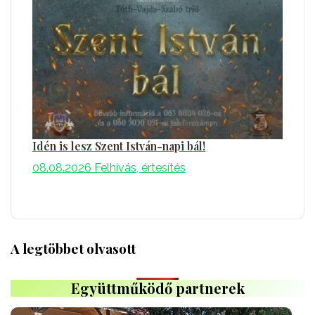
Idén is lesz Szent István-napi bál!
08.08.2026
Felhívás, értesítés
A legtöbbet olvasott
Együttműködő partnerek