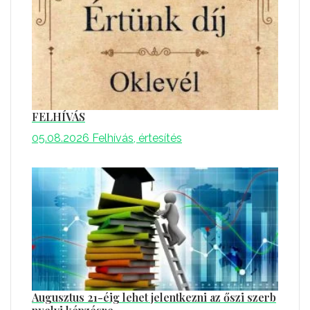
FELHÍVÁS
05.08.2026
Felhívás, értesítés
Augusztus 21-éig lehet jelentkezni az őszi szerb