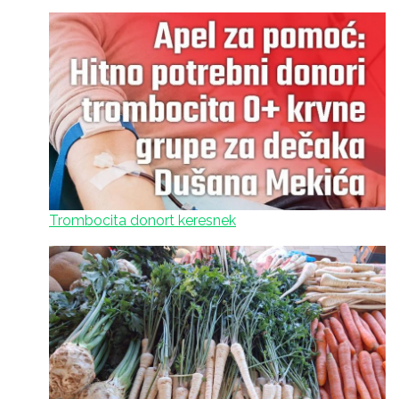
Trombocita donort keresnek