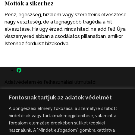
Mottók a sikerhez
Pénz, egészség, bizalom vagy szeretteink elvesztése
nagy veszteség, de a legnagyobb tragédia a hit
elvesztése. Ha úgy érzed, nincs hited, ne add fel! Újra
visszanyered abban a csodálatos pillanatban, amikor
Istenhez fordulsz bizakodva.
Adatvédelem és felhasználási útmutató:
A szenttamás.rs magyar nyelvű internetes hírportálon
Fontosnak tartjuk az adatok védelmét
megjelenő szerzői írások, a híranyag és minden egyéb
tartalom a portált működtető Gion Nándor Kulturális
A böngészési élmény fokozása, a személyre szabott
Központ szellemi tulajdonát képezik, amely szellemi
hirdetések vagy tartalmak megjelenítése, valamint a
tulajdont a nemzetközi és szerbiai törvények védik. A
forgalom elemzése érdekében sütiket (cookie)
jogosulatlan felhasználás büntető- és polgári jogi
használunk. A "Mindet elfogadom" gombra kattintva