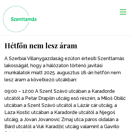
Hétfőn nem lesz áram
A Szerbiai Villanygazdaság ezúton értesíti Szenttamás
lakosságát, hogy a hálózaton történő javítási
munkálatok miatt 2025. augusztus 18-án hétfőn nem
lesz áram a következő utcákban:
09:00 – 12:00 A Szent Szávó utcában a Karađorđe
utcától a Petar Drapšin utcáig eső részén, a Miloš Obilić
utcában a Szent Szávó utcától a Lázár cár utcáig, a
Laza Kostić utcában a Karađorđe utcától a Njegoš
utcáig, a Jovan Jovanović Zmaj utca páros oldalán a
Bárd utcától a Vuk Karadžić utcáig valamint a Gavrilo