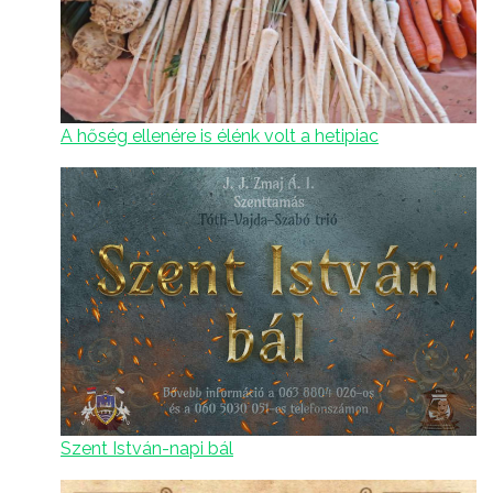
A hőség ellenére is élénk volt a hetipiac
Szent István-napi bál