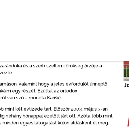
 köszönthetem önöket ezen a történelmi utazáson,
 pravoszláv hit örök szimbóluma. Kevesen léphetnek
zok, akik szemükkel és szívükkel képesek átérezni
 lehetővé teszi a közönség számára, hogy olyasmit
talható. Fotóin keresztül Karišić nemcsak Hilandar
hanem a szerzetesek mindennapi életét, a 2004-es
t a kolostor újjáépítésének folyamatát is bemutatja.
arándoka és a szerb szellemi örökség őrzője a
vezte.
máson, valamint hogy a jeles évfordulót ünneplő
áim egy részét. Ezúttal az ortodox
ól van szó – mondta Karišić.
öbb mint két évtizede tart. Először 2003. május 3-án
ig néhány hónappal ezelőtt járt ott. Azóta több mint
 minden egyes látogatást külön áldásként él meg.