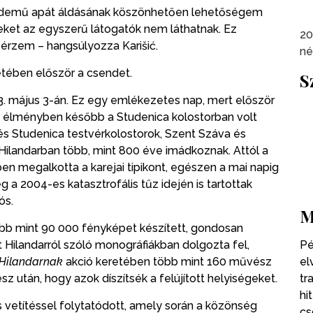
érdemű apát áldásának köszönhetően lehetőségem
yeket az egyszerű látogatók nem láthatnak. Ez
20
érzem – hangsúlyozza Karišić.
né
etében először a csendet.
S
03. május 3-án. Ez egy emlékezetes nap, mert először
ó élményben később a Studenica kolostorban volt
s Studenica testvérkolostorok, Szent Száva és
ilandarban több, mint 800 éve imádkoznak. Attól a
en megalkotta a karejai tipikont, egészen a mai napig
 a 2004-es katasztrofális tűz idején is tartottak
ós.
M
öbb mint 90 000 fényképet készített, gondosan
 Hilandarról szóló monográfiákban dolgozta fel,
Pé
 Hilandarnak
akció keretében több mint 160 művész
el
z után, hogy azok díszítsék a felújított helyiségeket.
tr
hi
s vetítéssel folytatódott, amely során a közönség
cs