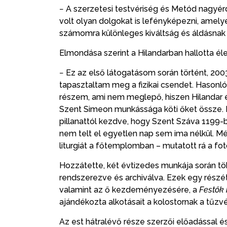
− A szerzetesi testvériség és Metód nagy
volt olyan dolgokat is lefényképezni, amel
számomra különleges kiváltság és áldásnak 
Elmondása szerint a Hilandarban hallotta él
− Ez az első látogatásom során történt, 20
tapasztaltam meg a fizikai csendet. Hasonl
részem, ami nem meglepő, hiszen Hilandar é
Szent Simeon munkássága köti őket össze. H
pillanattól kezdve, hogy Szent Száva 1199-b
nem telt el egyetlen nap sem ima nélkül. Még
liturgiát a főtemplomban – mutatott rá a fot
Hozzátette, két évtizedes munkája során t
rendszerezve és archiválva. Ezek egy részét
valamint az ő kezdeményezésére, a
Festők
ajándékozta alkotásait a kolostornak a tűzvés
Az est hátralévő része szerzői előadással é