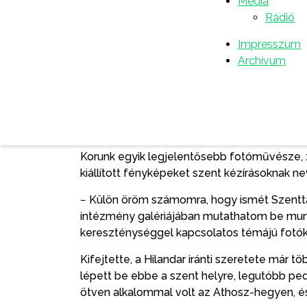
Média
− Megtiszteltetés és öröm számomra, hogy
Rádió
amely a Nemanjić-dinasztia hagyatéka és a
be Hilandarba, és még kevesebben vannak a
Impresszum
annak lelki erejét – mondta.
Archívum
Kiemelte, Karišić a fotográfia nagymestere
lásson, ami a mindennapi életben nem tapasz
látványát hozta közelebb a látogatókhoz, 
pusztító tűzvész utáni pillanatokat, valamin
Korunk egyik legjelentősebb fotóművésze, z
kiállított fényképeket szent kézírásoknak ne
− Külön öröm számomra, hogy ismét Szentta
intézmény galériájában mutathatom be munk
kereszténységgel kapcsolatos témájú fotókr
Kifejtette, a Hilandar iránti szeretete már t
lépett be ebbe a szent helyre, legutóbb ped
ötven alkalommal volt az Athosz-hegyen, és