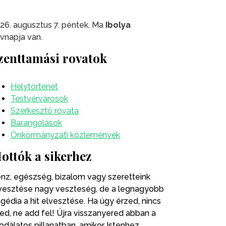
26. augusztus 7. péntek. Ma
Ibolya
vnapja van.
zenttamási rovatok
Helytörténet
Testvérvárosok
Szerkesztő rovata
Barangolások
Önkormányzati közlemények
ottók a sikerhez
nz, egészség, bizalom vagy szeretteink
vesztése nagy veszteség, de a legnagyobb
agédia a hit elvesztése. Ha úgy érzed, nincs
ted, ne add fel! Újra visszanyered abban a
odálatos pillanatban, amikor Istenhez