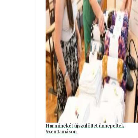
Harminckét újszülöttet ünnepeltek
Szenttamáson