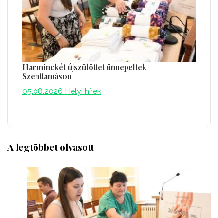
Harminckét újszülöttet ünnepeltek
Szenttamáson
05.08.2026
Helyi hírek
A legtöbbet olvasott