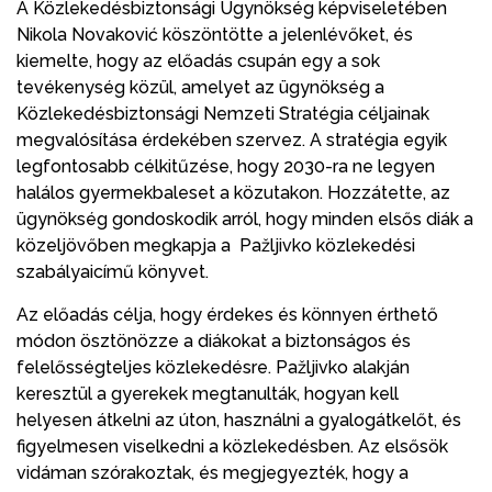
A Közlekedésbiztonsági Ügynökség képviseletében
Nikola Novaković köszöntötte a jelenlévőket, és
kiemelte, hogy az előadás csupán egy a sok
tevékenység közül, amelyet az ügynökség a
Közlekedésbiztonsági Nemzeti Stratégia céljainak
megvalósítása érdekében szervez. A stratégia egyik
legfontosabb célkitűzése, hogy 2030-ra ne legyen
halálos gyermekbaleset a közutakon. Hozzátette, az
ügynökség gondoskodik arról, hogy minden elsős diák a
közeljövőben megkapja a Pažljivko közlekedési
szabályaicímű könyvet.
Az előadás célja, hogy érdekes és könnyen érthető
módon ösztönözze a diákokat a biztonságos és
felelősségteljes közlekedésre. Pažljivko alakján
keresztül a gyerekek megtanulták, hogyan kell
helyesen átkelni az úton, használni a gyalogátkelőt, és
figyelmesen viselkedni a közlekedésben. Az elsősök
vidáman szórakoztak, és megjegyezték, hogy a