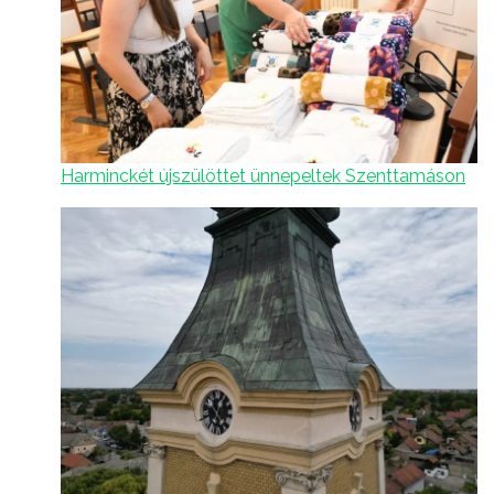
Harminckét újszülöttet ünnepeltek Szenttamáson