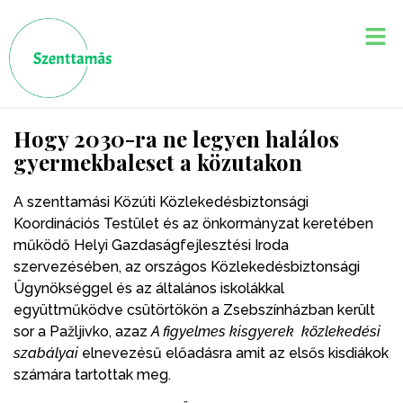
Hogy 2030-ra ne legyen halálos
gyermekbaleset a közutakon
A szenttamási Közúti Közlekedésbiztonsági
Koordinációs Testület és az önkormányzat keretében
működő Helyi Gazdaságfejlesztési Iroda
szervezésében, az országos Közlekedésbiztonsági
Ügynökséggel és az általános iskolákkal
együttműködve csütörtökön a Zsebszínházban került
sor a Pažljivko, azaz
A figyelmes kisgyerek közlekedési
szabályai
elnevezésű előadásra amit az elsős kisdiákok
számára tartottak meg.