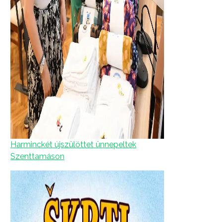
Harminckét újszülöttet ünnepeltek
Szenttamáson