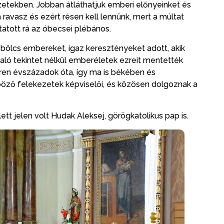
etekben. Jobban átláthatjuk emberi előnyeinket és
avasz és ezért résen kell lennünk, mert a múltat
utatott rá az óbecsei plébános.
 bölcs embereket, igaz keresztényeket adott, akik
aló tekintet nélkül emberéletek ezreit mentették
en évszázadok óta, így ma is békében és
öző felekezetek képviselői, és közösen dolgoznak a
tt jelen volt Hudak Aleksej, görögkatolikus pap is.