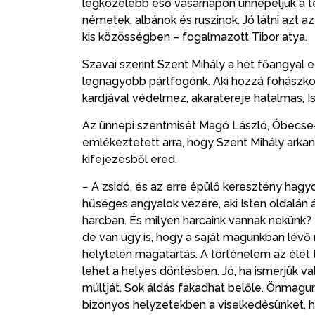
legközelebb eső vasárnapon ünnepeljük a 
németek, albánok és ruszinok. Jó látni azt 
kis közösségben – fogalmazott Tibor atya.
Szavai szerint Szent Mihály a hét főangyal 
legnagyobb pártfogónk. Aki hozzá fohászkodi
kardjával védelmez, akaratereje hatalmas, I
Az ünnepi szentmisét Magó László, Óbecse-
emlékeztetett arra, hogy Szent Mihály arkang
kifejezésből ered.
− A zsidó, és az erre épülő keresztény hagy
hűséges angyalok vezére, aki Isten oldalán á
harcban. És milyen harcaink vannak nekünk?
de van úgy is, hogy a saját magunkban lévő r
helytelen magatartás. A történelem az élet
lehet a helyes döntésben. Jó, ha ismerjük 
múltját. Sok áldás fakadhat belőle. Önmagun
bizonyos helyzetekben a viselkedésünket, h