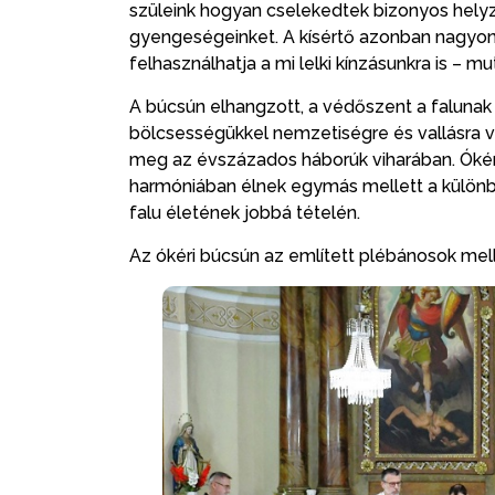
szüleink hogyan cselekedtek bizonyos helyz
gyengeségeinket. A kísértő azonban nagyon r
felhasználhatja a mi lelki kínzásunkra is – m
A búcsún elhangzott, a védőszent a falunak
bölcsességükkel nemzetiségre és vallásra v
meg az évszázados háborúk viharában. Ókér
harmóniában élnek egymás mellett a különb
falu életének jobbá tételén.
Az ókéri búcsún az említett plébánosok melle