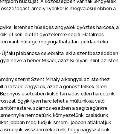
templom búcsúját. A közösségben vannak lengyelek,
az összefogást, amely ilyenkor is megvalósul ebben a
egyike, Istenhez hűséges angyalok győztes harcosa, a
k, őt kéri, életét győzelemre segíti. Hatalmas
sten iránti hűsége megingathatatlan, példaértékű.
Újfalu plébánosa celebrálta, aki a szentbeszédében
yal neve a héber Mikaél, azaz Ki olyan, mint az Isten
omány szerint Szent Mihály arkangyal az Istenhez
ll a lázadó angyalok, azaz a gonosz lelkek elleni
 Bizonyos esetekben külső támadás ellen harcolunk,
osszal. Egyik ilyen harc lehet a múltunkkal való
 tanítómestere, számos esetben a segítségünkre
valamennyire nemzetünk, környezetünk, családunk
kat jobban meg tudjuk ismerni, jobban átláthatjuk
a ismerjük, visszaemlékezünk, hogy nagyszüleink,