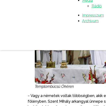
Média
Rádió
Impresszum
Archívum
Templombúcsú Ókéren
− Vagy a németek voltak többségben, akik e
fölényben. Szent Mihály arkangyal ünnepe 