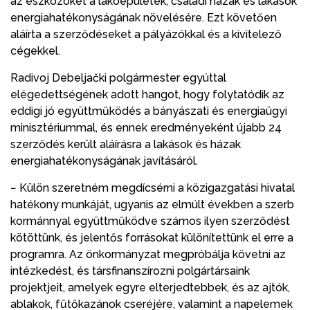
az eszközöket a lakóépületek, családi házak és lakások
energiahatékonyságának növelésére. Ezt követően
aláírta a szerződéseket a pályázókkal és a kivitelező
cégekkel.
Radivoj Debeljački polgármester egyúttal
elégedettségének adott hangot, hogy folytatódik az
eddigi jó együttműködés a bányászati és energiaügyi
minisztériummal, és ennek eredményeként újabb 24
szerződés került aláírásra a lakások és házak
energiahatékonyságának javításáról.
− Külön szeretném megdícsérni a közigazgatási hivatal
hatékony munkáját, ugyanis az elmúlt években a szerb
kormánnyal együttműködve számos ilyen szerződést
kötöttünk, és jelentős forrásokat különítettünk el erre a
programra. Az önkormányzat megpróbálja követni az
intézkedést, és társfinanszírozni polgártársaink
projektjeit, amelyek egyre elterjedtebbek, és az ajtók,
ablakok, fűtőkazánok cseréjére, valamint a napelemek