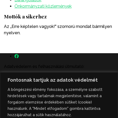
Önkormányzati közlemények
Mottók a sikerhez
Az „Erre képtelen vagyok!" szomorú mondat bármilyen
nyelven.
Adatvédelem és felhasználási útmutató:
A szenttamás.rs magyar nyelvű internetes hírportálon
Fontosnak tartjuk az adatok védelmét
megjelenő szerzői írások, a híranyag és minden egyéb
tartalom a portált működtető Gion Nándor Kulturális
A böngészési élmény fokozása, a személyre szabott
Központ szellemi tulajdonát képezik, amely szellemi
hirdetések vagy tartalmak megjelenítése, valamint a
tulajdont a nemzetközi és szerbiai törvények védik. A
forgalom elemzése érdekében sütiket (cookie)
jogosulatlan felhasználás büntető- és polgári jogi
használunk. A "Mindet elfogadom" gombra kattintva
következményeket von maga után. A hírportálon
hozzájárulhat a sütik használatához.