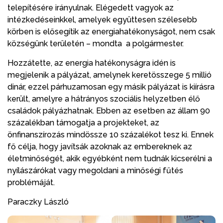
telepítésére irányulnak. Elégedett vagyok az
intézkedéseinkkel, amelyek együttesen szélesebb
körben is elősegítik az energiahatékonyságot, nem csak
községünk területén – mondta a polgármester.
Hozzátette, az energia hatékonyságra idén is
megjelenik a pályázat, amelynek keretösszege 5 millió
dinár, ezzel párhuzamosan egy másik pályázat is kiírásra
került, amelyre a hátrányos szociális helyzetben élő
családok pályázhatnak. Ebben az esetben az állam 90
százalékban támogatja a projekteket, az
önfinanszírozás mindössze 10 százalékot tesz ki. Ennek
fő célja, hogy javítsák azoknak az embereknek az
életminőségét, akik egyébként nem tudnák kicserélni a
nyílászárókat vagy megoldani a minőségi fűtés
problémáját.
Paraczky László