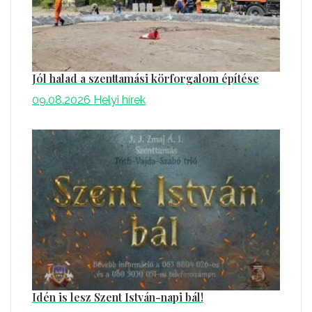
Jól halad a szenttamási körforgalom építése
09.08.2026
Helyi hírek
Idén is lesz Szent István-napi bál!