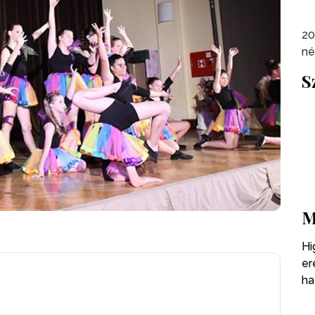
20
né
S
M
Hi
er
ha