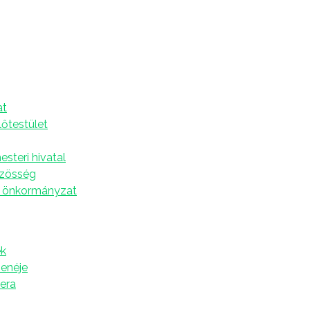
tott a Zvezdice tánccsoport
A
at
sebszínházban tartotta szokásos idényzáró
lőtestület
különböző korosztályban 100 kislány lépett fel. A
 láthatott, amelyet ezúttal is a színes koreográfia
steri hivatal
özösség
nemzetközi versenyre is eljutottunk. Törökbecsén az
 önkormányzat
show dance kategóriában, a lányok a produkcióért
nes részvételt nyert az isztambuli rangos
 történt, ahol a Párduc és Bond − Az ördögi kör című
k
sak elnyerte a zsűri különdíját, és ingyenes
zenéje
ldi versenyen. A harmadik sikert Verbászról hoztuk,
tera
mutatkozott be a közönségnek. Az eredmény 8 arany,
a este láthatta az összes díjazott produkciót,