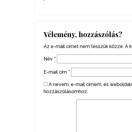
Vélemény, hozzászólás?
Az e-mail címet nem tesszük közzé.
A 
Név
*
E-mail cím
*
A nevem, e-mail címem, és webolda
hozzászólásomhoz.