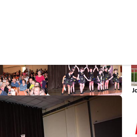
yeket az év folyamán a különböző korosztály
 a gyerekek ma is élvezték a forgatókönyvet, hiszen
. Lehet, éppen ezért állítja a közönség azt, hogy a mi
yok rájuk, és csak gratulálni tudok azért, amiért ma
ta elő az elsajátított tánctudását – mondta
ok koreográfusa.