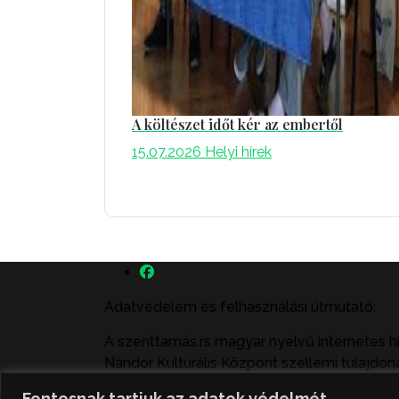
A költészet időt kér az embertől
15.07.2026
Helyi hírek
Adatvédelem és felhasználási útmutató:
A szenttamás.rs magyar nyelvű internetes h
Nándor Kulturális Központ szellemi tulajdoná
felhasználás büntető- és polgári jogi köve
Fontosnak tartjuk az adatok védelmét