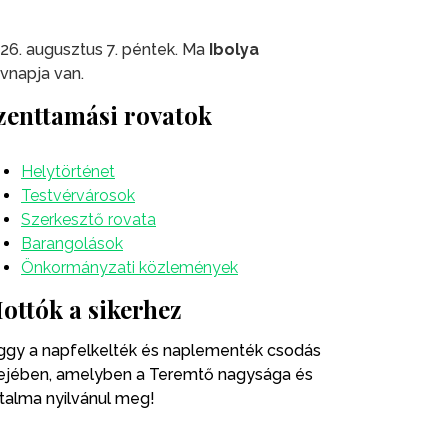
26. augusztus 7. péntek. Ma
Ibolya
vnapja van.
zenttamási rovatok
Helytörténet
Testvérvárosok
Szerkesztő rovata
Barangolások
Önkormányzati közlemények
ottók a sikerhez
ggy a napfelkelték és naplementék csodás
ejében, amelyben a Teremtő nagysága és
talma nyilvánul meg!