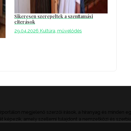
Sikeresen szerepeltek a szenttamási
citerások
29.04.2026
Kultúra, művelődés
írportálon megjelenő szerzői írások, a híranyag és minden e
t képezik, amely szellemi tulajdont a nemzetközi és szerbia
tkezményeket von maga után. A hírportálon megjelent hírany