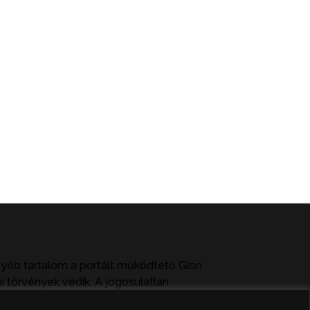
gyéb tartalom a portált működtető Gion
i törvények védik. A jogosulatlan
ag közlése vagy tartalmuk ismertetése,