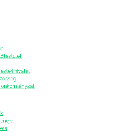
Szenttamáson
A
at
yerek vett részt
lőtestület
ről csütörtökre halasztották Szenttamáson az Ifjúsági
a község területéről több mint 100 gyerek
steri hivatal
iatalok négy különböző versenycsoportban léptek
özösség
utball és két tűz között játék is.
 önkormányzat
yszámain belül megvannak a győztesek, akik a
és a községet. A gyerekek tanáraikkal együtt június
ábbi dobogós helyezést elérni, így kijuthatnak az
k
etően Slobodan Subić, a szenttamási Sport-,
zenéje
gatója.
tera