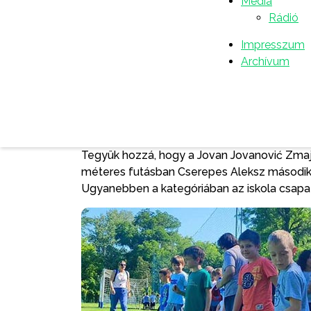
Egyúttal köszönetet mondott a turiai Petar 
Média
nádaljai Žarko Zrenjanin Uča Általános Iskolá
Rádió
bekapcsolódtak a sportrendezvénybe.
Impresszum
− Kihasználnám az alkalmat, hogy köszönet
Archívum
tettek az Ifjúsági Sportjátékokon való rész
az elmúlt hónapokban dolgoztak velük. Sz
hogy felismerték a verseny a jelentőségét é
mondta Subić.
Tegyük hozzá, hogy a Jovan Jovanović Zmaj 
méteres futásban Cserepes Aleksz második, 
Ugyanebben a kategóriában az iskola csapat