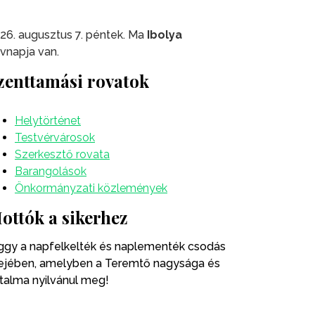
26. augusztus 7. péntek. Ma
Ibolya
vnapja van.
zenttamási rovatok
Helytörténet
Testvérvárosok
Szerkesztő rovata
Barangolások
Önkormányzati közlemények
ottók a sikerhez
ggy a napfelkelték és naplementék csodás
ejében, amelyben a Teremtő nagysága és
talma nyilvánul meg!