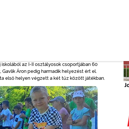
Drapšin, a szenttamási Jovan Jovanović Zmaj és a
k alsós diákjainak, valamint a tanároknak, hogy
et mondjak azoknak az iskoláknak, amelyek eleget
vételi felhívásnak és köszönet pedagógusoknak, akik
eretném továbbá megköszönni a tornatanároknak,
s azt, hogy miért fontos a gyerekek sportolása –
iskolából az I-II osztályosok csoportjában 60
Gavlik Áron pedig harmadik helyezést ért el.
a első helyen végzett a két tűz között játékban.