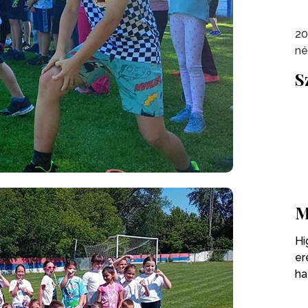
20
né
S
M
Hi
er
ha