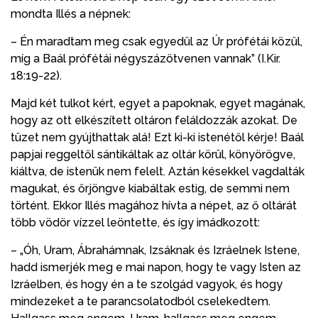
mondta Illés a népnek:
– Én maradtam meg csak egyedül az Úr prófétái közül,
míg a Baál prófétái négyszázötvenen vannak” (I.Kir.
18:19-22).
Majd két tulkot kért, egyet a papoknak, egyet magának,
hogy az ott elkészített oltáron feláldozzák azokat. De
tüzet nem gyújthattak alá! Ezt ki-ki istenétől kérje! Baál
papjai reggeltől sántikáltak az oltár körül, könyörögve,
kiáltva, de istenük nem felelt. Aztán késekkel vagdalták
magukat, és őrjöngve kiabáltak estig, de semmi nem
történt. Ekkor Illés magához hívta a népet, az ő oltárát
több vödör vízzel leöntette, és így imádkozott:
– „Óh, Uram, Ábrahámnak, Izsáknak és Izráelnek Istene,
hadd ismerjék meg e mai napon, hogy te vagy Isten az
Izráelben, és hogy én a te szolgád vagyok, és hogy
mindezeket a te parancsolatodból cselekedtem.