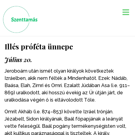
Illés próféta ünnepe
Július 20.
Jeroboám után ismét olyan királyok következtek
Izráelben, akik nem félték a Mindenhatót. Ezek: Nádáb,
Baása, Elah, Zimri és Omri. Ezalatt Júdában Asa (i.e. 911–
869) uralkodott, aki hosszú évekig az Úr útján járt, de
uralkodása végén ő is eltávolodott Tőle.
Omrit Akháb (i.e. 874–853) követte Izráel trónján.
Jézabelt, Sidon királyának, Baál főpapjának a leányát
vette feleségül. Baál pogány termékenységisten volt,
akit kultikus paráznasággal is tiszteltek. A király,