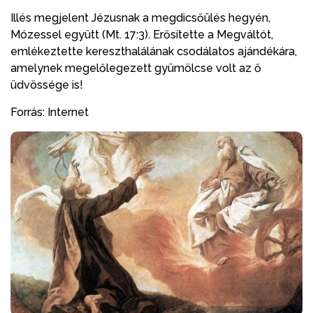
Illés megjelent Jézusnak a megdicsőülés hegyén,
Mózessel együtt (Mt. 17:3). Erősítette a Megváltót,
emlékeztette kereszthalálának csodálatos ajándékára,
amelynek megelőlegezett gyümölcse volt az ő
üdvössége is!
Forrás: Internet