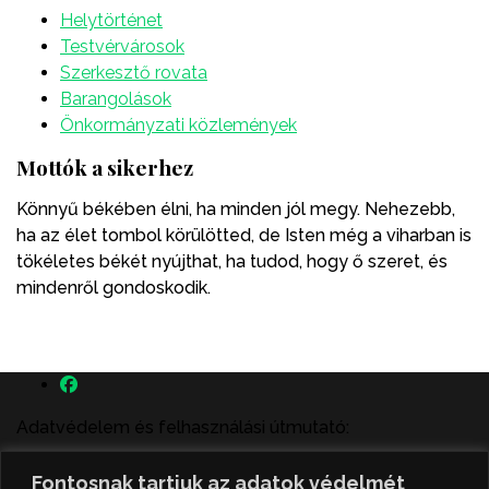
Helytörténet
Testvérvárosok
Szerkesztő rovata
Barangolások
Önkormányzati közlemények
Mottók a sikerhez
Könnyű békében élni, ha minden jól megy. Nehezebb,
ha az élet tombol körülötted, de Isten még a viharban is
tökéletes békét nyújthat, ha tudod, hogy ő szeret, és
mindenről gondoskodik.
Adatvédelem és felhasználási útmutató:
A szenttamás.rs magyar nyelvű internetes hírportálon
Fontosnak tartjuk az adatok védelmét