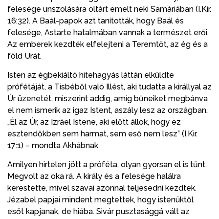
felesége unszolására oltárt emelt neki Samáriában (I.Kir.
16:32). A Baál-papok azt tanították, hogy Baál és
felesége, Astarte hatalmában vannak a természet erői.
Az emberek kezdték elfelejteni a Teremtőt, az ég és a
föld Urát.
Isten az égbekiáltó hitehagyás láttán elküldte
prófétáját, a Tisbéből való Illést, aki tudatta a királlyal az
Úr üzenetét, miszerint addig, amíg bűneiket megbánva
el nem ismerik az igaz Istent, aszály lesz az országban.
„Él az Úr, az Izráel Istene, aki előtt állok, hogy ez
esztendőkben sem harmat, sem eső nem lesz” (I.Kir.
17:1) – mondta Akhábnak
Amilyen hirtelen jött a próféta, olyan gyorsan el is tűnt.
Megvolt az oka rá. A király és a felesége halálra
kerestette, mivel szavai azonnal teljesedni kezdtek.
Jézabel papjai mindent megtettek, hogy istenüktől
esőt kapjanak, de hiába. Sivár pusztasággá vált az