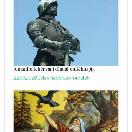
A nándorfehérvári diadal emléknapja
22.07.2026
Jeles napok, évfordulók