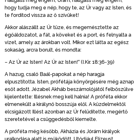
Hallgass meg engem, Uram, hallgass meg engem,
hogy tudja meg e nép, hogy te, az Úr vagy az Isten, és
te fordítod vissza az ő szívüket!
Akkor alászállt az Úr tüze, és megemésztette az
égőáldozatot, a fát, a köveket és a port, és felnyalta a
vizet, amely az árokban volt. Mikor ezt látta az egész
sokaság, arcra borult, és mondta:
– Az Úr az Isten! Az Úr az Isten!” (I.Kir. 18:36-39)
A hazug, csaló Baál-papokat a nép haragja
elpusztította. Isten, prófétája könyörgésére még aznap
esőt adott. Jézabel Akháb beszámolójától felbőszülve
kijelentette: Illésnek meg kell halnia! A próféta ekkor
elmenekült a királynő bosszúja elől. A küzdelmektől
elcsigázott Illést azonban az Úr felüdítette, megértő
szeretetével a csüggedésből kiemelte.
A próféta még később, Akházia és Jórám királyok
uralkodása alatt is működött. Utódjául Elizeust