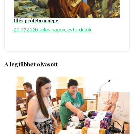
Illés próféta ünnepe
20.07.2026
Jeles napok, évfordulók
A legtöbbet olvasott