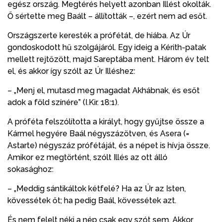
egész ország. Megtérés helyett azonban Illést okolták.
Ő sértette meg Baált – állították –, ezért nem ad esőt.
Országszerte keresték a prófétát, de hiába. Az Úr
gondoskodott hű szolgájáról. Egy ideig a Kérith-patak
mellett rejtőzött, majd Sareptába ment. Három év telt
el, és akkor így szólt az Úr Illéshez:
– „Menj el, mutasd meg magadat Akhábnak, és esőt
adok a föld színére” (I.Kir. 18:1).
A próféta felszólította a királyt, hogy gyűjtse össze a
Kármel hegyére Baál négyszázötven, és Asera (=
Astarte) négyszáz prófétáját, és a népet is hívja össze.
Amikor ez megtörtént, szólt Illés az ott álló
sokasághoz:
– „Meddig sántikáltok kétfelé? Ha az Úr az Isten,
kövessétek őt; ha pedig Baál, kövessétek azt.
És nem felelt néki a nép csak egy szót sem. Akkor