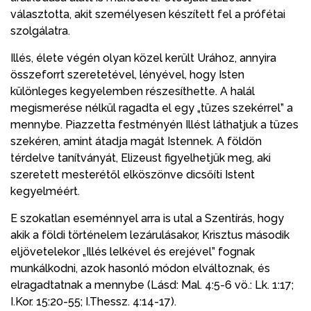
választotta, akit személyesen készített fel a prófétai
szolgálatra.
Illés, élete végén olyan közel került Urához, annyira
összeforrt szeretetével, lényével, hogy Isten
különleges kegyelemben részesíthette. A halál
megismerése nélkül ragadta el egy „tüzes szekérrel” a
mennybe. Piazzetta festményén Illést láthatjuk a tüzes
szekéren, amint átadja magát Istennek. A földön
térdelve tanítványát, Elizeust figyelhetjük meg, aki
szeretett mesterétől elköszönve dicsőíti Istent
kegyelméért.
E szokatlan eseménnyel arra is utal a Szentírás, hogy
akik a földi történelem lezárulásakor, Krisztus második
eljövetelekor „Illés lelkével és erejével” fognak
munkálkodni, azok hasonló módon elváltoznak, és
elragadtatnak a mennybe (Lásd: Mal. 4:5-6 vö.: Lk. 1:17;
I.Kor. 15:20-55; I.Thessz. 4:14-17).