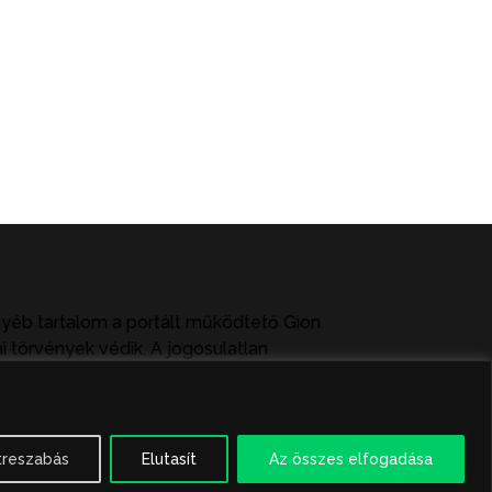
gyéb tartalom a portált működtető Gion
i törvények védik. A jogosulatlan
ag közlése vagy tartalmuk ismertetése,
treszabás
Elutasít
Az összes elfogadása