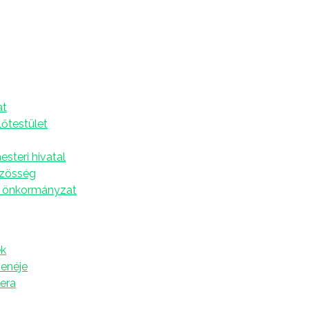
A
at
étfőn kezdődik a Kulturális nyár rendezvénysorozat,
lőtestület
 udvarban, illetve a Zsebszínházban valósulnak meg.
 sor, amikor a Kultúrotthon udvarában Mina Lazarević
steri hivatal
mán közreműködik Ivana Knežević és Vladimir Posavec
özösség
 önkormányzat
k
zenéje
tera