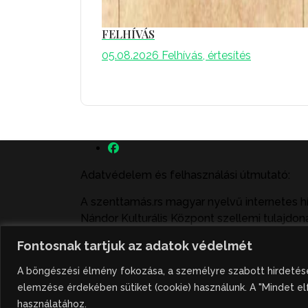
FELHÍVÁS
05.08.2026
Felhívás, értesítés
Adatvédelem és felhasználási útmutató:
A szenttamás.rs magyar nyelvű internetes h
Nándor Kulturális Központ szellemi tulajdoná
felhasználás büntető- és polgári jogi köve
Fontosnak tartjuk az adatok védelmét
illetve közzétett fotók átvétele kizárólag cs
A böngészési élmény fokozása, a személyre szabott hirdetése
Hivatkozás formája: szenttamas.rs
elemzése érdekében sütiket (cookie) használunk. A "Mindet el
használatához.
Powered by:
Studio Present
©2026