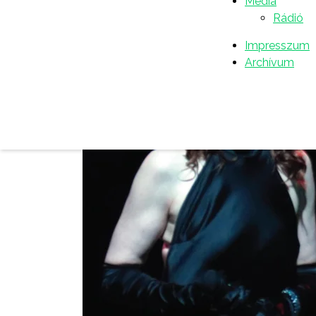
Média
Rádió
Impresszum
Archívum