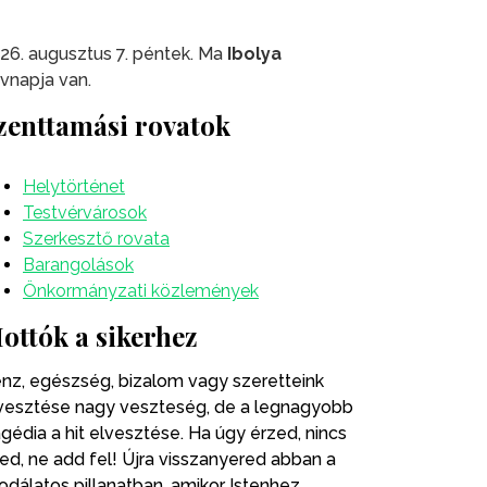
26. augusztus 7. péntek. Ma
Ibolya
vnapja van.
zenttamási rovatok
Helytörténet
Testvérvárosok
Szerkesztő rovata
Barangolások
Önkormányzati közlemények
ottók a sikerhez
nz, egészség, bizalom vagy szeretteink
vesztése nagy veszteség, de a legnagyobb
agédia a hit elvesztése. Ha úgy érzed, nincs
ted, ne add fel! Újra visszanyered abban a
odálatos pillanatban, amikor Istenhez