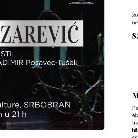
20
né
S
M
Pé
el
tr
hi
cs