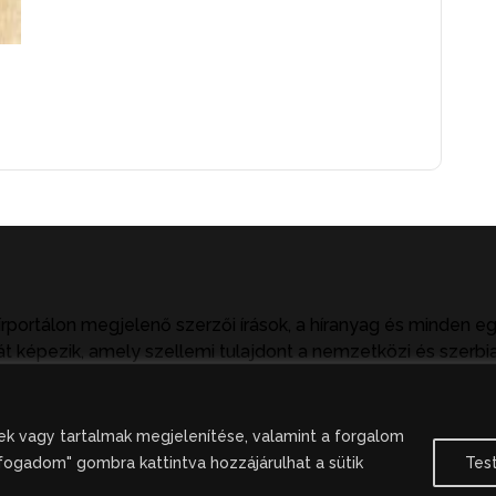
írportálon megjelenő szerzői írások, a híranyag és minden e
t képezik, amely szellemi tulajdont a nemzetközi és szerbia
tkezményeket von maga után. A hírportálon megjelent hírany
ak hivatkozással, illetve a forrás megjelölésével lehetséges.
k vagy tartalmak megjelenítése, valamint a forgalom
fogadom" gombra kattintva hozzájárulhat a sütik
Tes