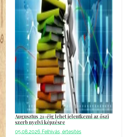
Augusztus 21-éig lehet jelentkezni az őszi
szerb nyelvi képzésre
05.08.2026
Felhívás, értesítés