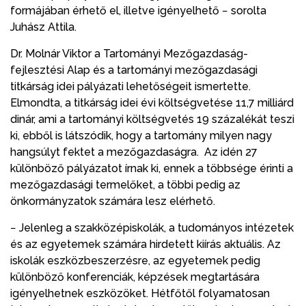
formájában érhető el, illetve igényelhető − sorolta
Juhász Attila.
Dr. Molnár Viktor a Tartományi Mezőgazdaság-
fejlesztési Alap és a tartományi mezőgazdasági
titkárság idei pályázati lehetőségeit ismertette.
Elmondta, a titkárság idei évi költségvetése 11,7 milliárd
dinár, ami a tartományi költségvetés 19 százalékát teszi
ki, ebből is látszódik, hogy a tartomány milyen nagy
hangsúlyt fektet a mezőgazdaságra. Az idén 27
különböző pályázatot írnak ki, ennek a többsége érinti a
mezőgazdasági termelőket, a többi pedig az
önkormányzatok számára lesz elérhető.
− Jelenleg a szakközépiskolák, a tudományos intézetek
és az egyetemek számára hirdetett kiírás aktuális. Az
iskolák eszközbeszerzésre, az egyetemek pedig
különböző konferenciák, képzések megtartására
igényelhetnek eszközöket. Hétfőtől folyamatosan