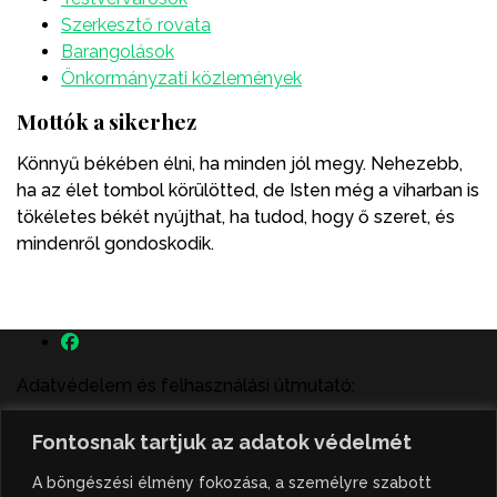
Szerkesztő rovata
Barangolások
Önkormányzati közlemények
Mottók a sikerhez
Könnyű békében élni, ha minden jól megy. Nehezebb,
ha az élet tombol körülötted, de Isten még a viharban is
tökéletes békét nyújthat, ha tudod, hogy ő szeret, és
mindenről gondoskodik.
Adatvédelem és felhasználási útmutató:
A szenttamás.rs magyar nyelvű internetes hírportálon
Fontosnak tartjuk az adatok védelmét
megjelenő szerzői írások, a híranyag és minden egyéb
tartalom a portált működtető Gion Nándor Kulturális
A böngészési élmény fokozása, a személyre szabott