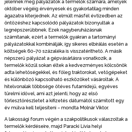
jelennek meg pályázatok a termelők számára, amelyek
október végéig érvényesek és gyakorlatilag minden
ágazatra kiterjednek. Az elmúlt másfél évtizedben az
öntözéshez kapcsolódó pályázatok bizonyultak a
legnépszerűbbnek. Ezek nagyberuházásnak
számítanak, ezért a termelők gyakran a tartományi
pályázatokkal kombinálják, így sikeres elbírálás esetén a
költségek 60–70 százaléka is visszatéríthető. A másik
népszerű pályázat a gépvásárlásra vonatkozik, a
termelők közül sokan éltek a kedvezményes kölcsönök
adta lehetőségekkel, és főleg traktorokat, vetőgépeket
és különböző kapcsolható eszközöket vásároltak. A
hitelvonalak többsége ötéves futamidejű, egyéves
türelmi idővel, ami azt jelenti, hogy az első
törlesztőrészletet a kifizetés dátumától számított egy
év múlva kell teljesíteni – mondta Molnár Viktor.
A lakossági forum végén a szakpolitikusok válaszoltak a
termelők kérdéseire, majd Paracki Lívia helyi