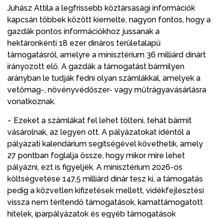
Juhász Attila a legfrissebb köztársasági információk
kapcsán többek között kiemelte, nagyon fontos, hogy a
gazdák pontos információkhoz jussanak a
hektáronkénti 18 ezer dináros területalapú
támogatásról, amelyre a minisztérium 36 milliárd dinárt
irányozott elő. A gazdák a támogatást bármilyen
arányban le tudják fedni olyan számlákkal, amelyek a
vetőmag-, növényvédőszer- vagy műtrágyavásárlásra
vonatkoznak.
− Ezeket a számlákat fel lehet tölteni, tehát bármit
vásárolnak, az legyen ott. A pályázatokat idéntől a
pályázati kalendárium segítségével követhetik, amely
27 pontban foglalja össze, hogy mikor mire lehet
pályázni, ezt is figyeljék. A minisztérium 2026-os
költségvetése 147,5 milliárd dinár tesz ki, a támogatás
pedig a közvetlen kifizetések mellett, vidékfejlesztési
vissza nem térítendő támogatások, kamattámogatott
hitelek, iparpályázatok és egyéb támogatások