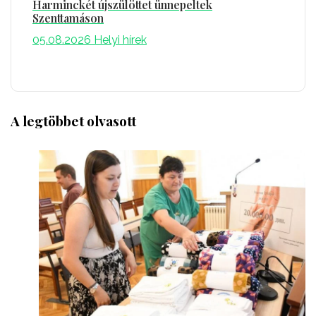
Harminckét újszülöttet ünnepeltek
Szenttamáson
05.08.2026
Helyi hírek
A legtöbbet olvasott