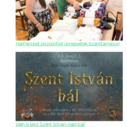
Harminckét újszülöttet ünnepeltek Szenttamáson
Idén is lesz Szent István-napi bál!