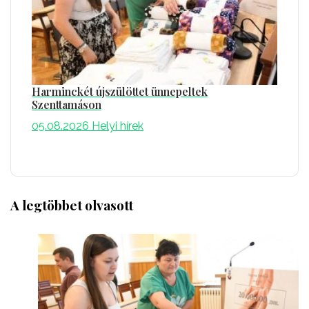
Harminckét újszülöttet ünnepeltek
Szenttamáson
05.08.2026
Helyi hírek
A legtöbbet olvasott