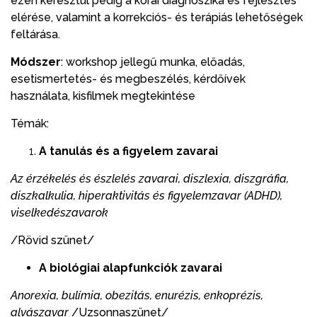
ezen keresztül pedig a korai diagnoszika és fejlesztés
elérése, valamint a korrekciós- és terápiás lehetőségek
feltárása.
Módszer
: workshop jellegű munka, előadás,
esetismertetés- és megbeszélés, kérdőívek
használata, kisfilmek megtekintése
Témák:
A tanulás és a figyelem zavarai
Az érzékelés és észlelés zavarai, diszlexia, diszgráfia,
diszkalkulia, hiperaktivitás és figyelemzavar (ADHD),
viselkedészavarok
/Rövid szünet/
A biológiai alapfunkciók zavarai
Anorexia, bulímia, obezitás, enurézis, enkoprézis,
alvászavar
/Uzsonnaszünet/