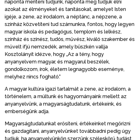
naponta meríteni tudjunk, naponta meg tudjuk élni
azokat az élményeket és tanításokat, amelyet Isten
igéje, a zene, az irodalom, a néptánc, a népzene, a
színház közvetíteni tud számunkra, fontos, hogy legyen
magyar iskola és pedagógus, templom és lelkész,
színház és színész, tudós, művész, kiváló szakember és
művelt ifjú nemzedék, amely büszkén vallja
Kosztolányit idézve, hogy „Az a tény, hogy
anyanyelvem magyar, és magyarul beszélek,
gondolkozom, írok, életem legnagyobb eseménye,
melyhez nincs fogható.”
A magyar kultúra igazi tartalmát a zene, az irodalom, a
történelem, a múltunk és hagyományaink mellett az
anyanyelvünk, a magyarságtudatunk, értékeink, és
emberségünk adja.
Magyarságtudatunkat erősíteni, értékeinket megőrizni
és gazdagítani, anyanyelvünket továbbadni pedig úgy
tudjuk, ha anyanyelvünkön szerzünk széleskörű tudást,