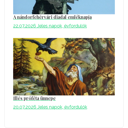
A nándorfehérvári diadal emléknapja
22.07.2026
Jeles napok, évfordulók
Illés próféta ünnepe
20.07.2026
Jeles napok, évfordulók