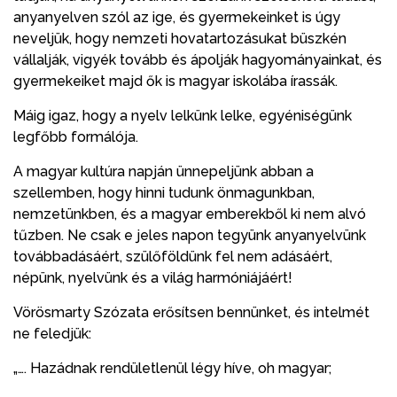
anyanyelven szól az ige, és gyermekeinket is úgy
neveljük, hogy nemzeti hovatartozásukat büszkén
vállalják, vigyék tovább és ápolják hagyományainkat, és
gyermekeiket majd ők is magyar iskolába írassák.
Máig igaz, hogy a nyelv lelkünk lelke, egyéniségünk
legfőbb formálója.
A magyar kultúra napján ünnepeljünk abban a
szellemben, hogy hinni tudunk önmagunkban,
nemzetünkben, és a magyar emberekből ki nem alvó
tűzben. Ne csak e jeles napon tegyünk anyanyelvünk
továbbadásáért, szülőföldünk fel nem adásáért,
népünk, nyelvünk és a világ harmóniájáért!
Vörösmarty Szózata erősítsen bennünket, és intelmét
ne feledjük:
„…. Hazádnak rendületlenül légy híve, oh magyar;