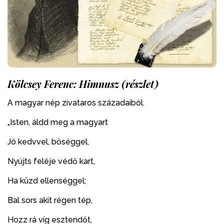
Kölcsey Ferenc: Himnusz (részlet)
A magyar nép zivataros századaiból.
„Isten, áldd meg a magyart
Jó kedvvel, bőséggel,
Nyújts feléje védő kart,
Ha küzd ellenséggel;
Bal sors akit régen tép,
Hozz rá víg esztendőt,