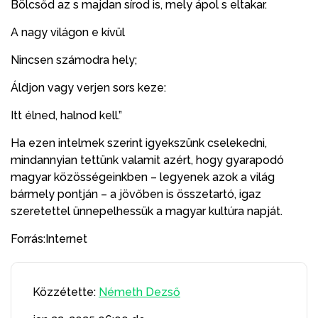
Bölcsőd az s majdan sírod is, mely ápol s eltakar.
A nagy világon e kívül
Nincsen számodra hely;
Áldjon vagy verjen sors keze:
Itt élned, halnod kell.”
Ha ezen intelmek szerint igyekszünk cselekedni,
mindannyian tettünk valamit azért, hogy gyarapodó
magyar közösségeinkben – legyenek azok a világ
bármely pontján – a jövőben is összetartó, igaz
szeretettel ünnepelhessük a magyar kultúra napját.
Forrás:Internet
Közzétette:
Németh Dezső