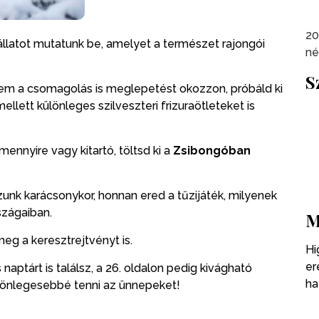
20
llatot mutatunk be, amelyet a természet rajongói
né
S
nem a csomagolás is meglepetést okozzon, próbáld ki
llett különleges szilveszteri frizuraötleteket is
mennyire vagy kitartó, töltsd ki a
Zsibongóban
zunk karácsonykor, honnan ered a tűzijáték, milyenek
szágaiban.
M
meg a keresztrejtvényt is.
Hi
er
naptárt is találsz, a 26. oldalon pedig kivágható
ha
ülönlegesebbé tenni az ünnepeket!