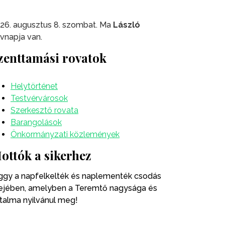
26. augusztus 8. szombat. Ma
László
vnapja van.
zenttamási rovatok
Helytörténet
Testvérvárosok
Szerkesztő rovata
Barangolások
Önkormányzati közlemények
ottók a sikerhez
ggy a napfelkelték és naplementék csodás
ejében, amelyben a Teremtő nagysága és
talma nyilvánul meg!