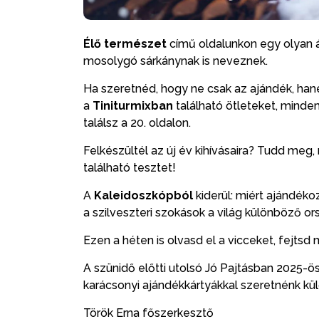
Élő természet
című oldalunkon egy olyan á
mosolygó sárkánynak is neveznek.
Ha szeretnéd, hogy ne csak az ajándék, ha
a
Tiniturmixban
található ötleteket, mindeme
találsz a 20. oldalon.
Felkészültél az új év kihívásaira? Tudd meg, 
található tesztet!
A
Kaleidoszkópból
kiderül: miért ajándéko
a szilveszteri szokások a világ különböző or
Ezen a héten is olvasd el a vicceket, fejtsd 
A szünidő előtti utolsó Jó Pajtásban 2025-ös 
karácsonyi ajándékkártyákkal szeretnénk k
Török Erna főszerkesztő