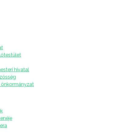
r 19.
A
at
 terveznek az óbecsei tanulók a szünidőre, hogyan
lőtestület
gyan születnek a csillagok, és hogy milyen gyorsan
steri hivatal
özösség
 önkormányzat
k
zenéje
tera