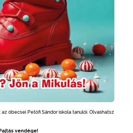
t az óbecsei Petőfi Sándor iskola tanulói. Olvashatsz
 Pajtás vendége!