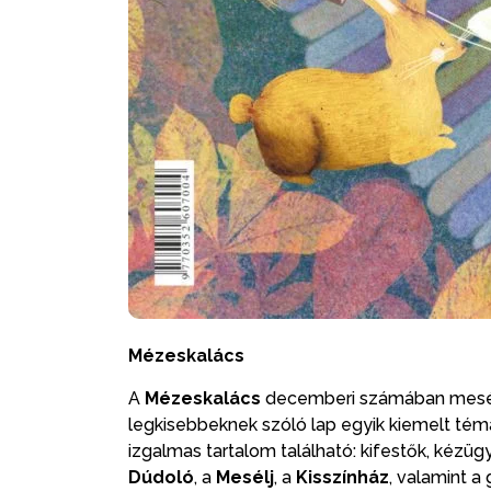
Mézeskalács
A
Mézeskalács
decemberi számában mesék, 
legkisebbeknek szóló lap egyik kiemelt tém
izgalmas tartalom található: kifestők, kézü
Dúdoló
, a
Mesélj
, a
Kisszínház
, valamint 