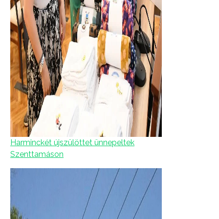
Harminckét újszülöttet ünnepeltek
Szenttamáson