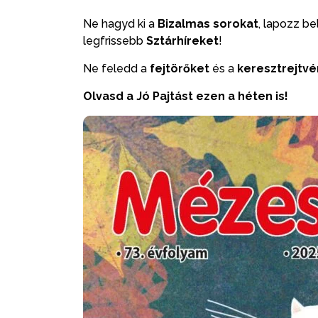
Ne hagyd ki a
Bizalmas sorokat
, lapozz be
legfrissebb
Sztárhíreket
!
Ne feledd a
fejtörőket
és a
keresztrejtvé
Olvasd a Jó Pajtást ezen a héten is!