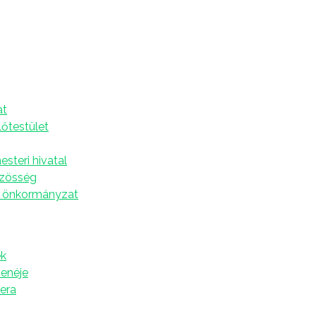
er 4.
A
at
ük a kérdést:
te mikor érezted legutóbb azt, hogy
lőtestület
g a decembert Hadaró Ancsi?
steri hivatal
özösség
 önkormányzat
k
zenéje
tera