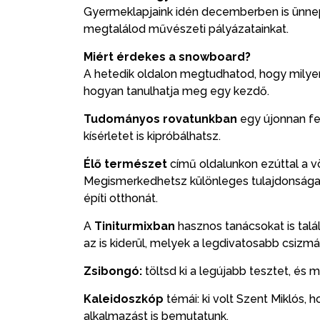
Gyermeklapjaink idén decemberben is ünnep
megtalálod művészeti pályázatainkat.
Miért érdekes a snowboard?
A hetedik oldalon megtudhatod, hogy milyen
hogyan tanulhatja meg egy kezdő.
Tudományos rovatunkban
egy újonnan fel
kísérletet is kipróbálhatsz.
Élő természet
című oldalunkon ezúttal a 
Megismerkedhetsz különleges tulajdonságai
építi otthonát.
A
Tiniturmixban
hasznos tanácsokat is talá
az is kiderül, melyek a legdivatosabb csizmá
Zsibongó:
töltsd ki a legújabb tesztet, és
Kaleidoszkóp
témái: ki volt Szent Miklós, 
alkalmazást is bemutatunk.