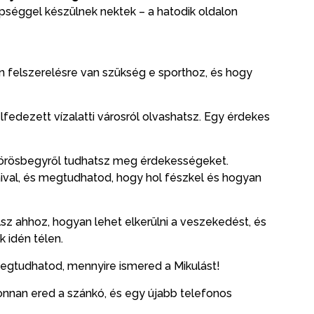
séggel készülnek nektek – a hatodik oldalon
 felszerelésre van szükség e sporthoz, és hogy
fedezett vízalatti városról olvashatsz. Egy érdekes
vörösbegyről tudhatsz meg érdekességeket.
val, és megtudhatod, hogy hol fészkel és hogyan
lsz ahhoz, hogyan lehet elkerülni a veszekedést, és
k idén télen.
 megtudhatod, mennyire ismered a Mikulást!
honnan ered a szánkó, és egy újabb telefonos