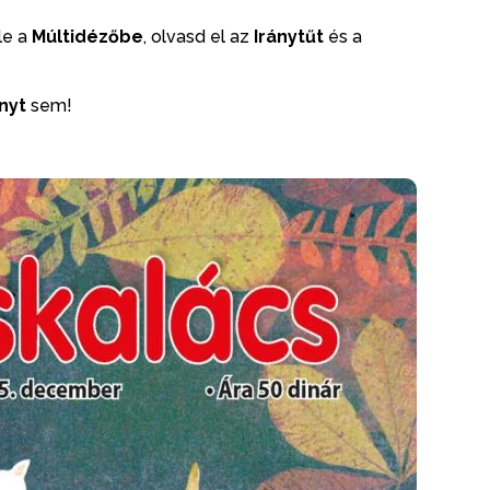
le a
Múltidézőbe
, olvasd el az
Iránytűt
és a
nyt
sem!