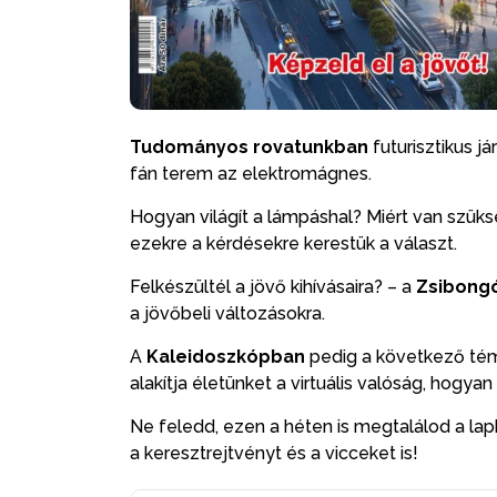
Tudományos rovatunkban
futurisztikus j
fán terem az elektromágnes.
Hogyan világít a lámpáshal? Miért van szük
ezekre a kérdésekre kerestük a választ.
Felkészültél a jövő kihívásaira? – a
Zsibong
a jövőbeli változásokra.
A
Kaleidoszkópban
pedig a következő témá
alakítja életünket a virtuális valóság, hogy
Ne feledd, ezen a héten is megtalálod a la
a keresztrejtvényt és a vicceket is!