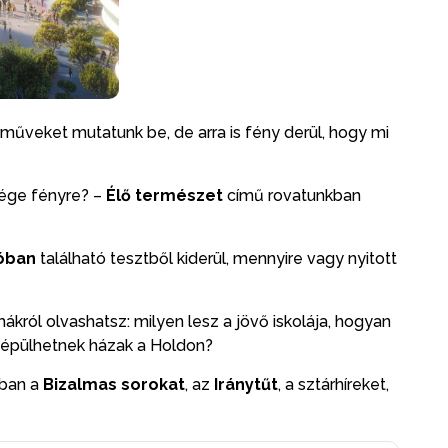
árműveket mutatunk be, de arra is fény derül, hogy mi
sége fényre? –
Élő természet
című rovatunkban
óban
található tesztből kiderül, mennyire vagy nyitott
król olvashatsz: milyen lesz a jövő iskolája, hogyan
an épülhetnek házak a Holdon?
pban a
Bizalmas sorokat
, az
Iránytűt
, a sztárhíreket,