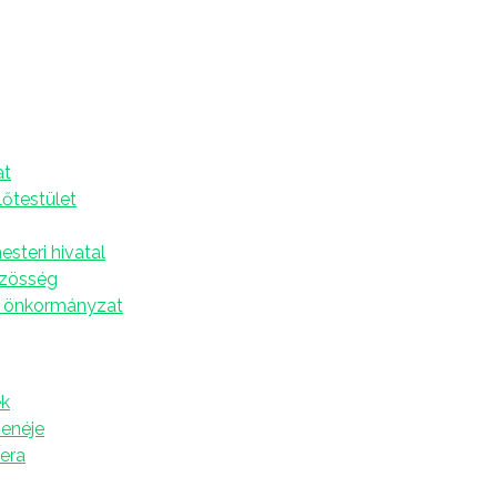
30.
A
at
 kékeszöld színű az Uránusz, milyen jövőről álmodik
lőtestület
ecsei diákok.
Eztiflózdki!
című rovatunkban arról
. A Mizújsban a Vajdasági Magyar Népművészeti és
steri hivatal
ek tagjai mesélnek arról, hogyan képzelik el a
özösség
 önkormányzat
ük a választ a hetedik oldalon. De az is kiderül,
chnikai kihívásokat rejt.
k
zenéje
tera