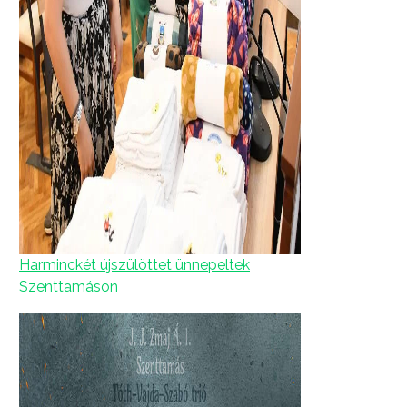
Harminckét újszülöttet ünnepeltek
Szenttamáson