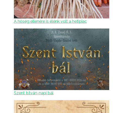
A hőség ellenére is élénk volt a hetipiac
Szent István-napi bál