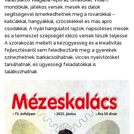
mondókák, játékos versek, mesék és dalok
segítségével ismerkedhetnek meg a rovarokkal –
katicákkal, hangyákkal, szöcskékkel és más apró
csodákkal. A nyári hangulatot rajzok, napsütéses mesék
és a természet szépségét idéző versek teszik teljessé.
A szórakozás mellett a kézügyesség és a kreativitás
fejlesztéséről sem feledkeztünk meg: a gyerekek
színezhetnek, barkácsolhatnak, vicces nyelvtörőket
tanulhatnak, és ügyességi feladatokkal is
találkozhatnak.