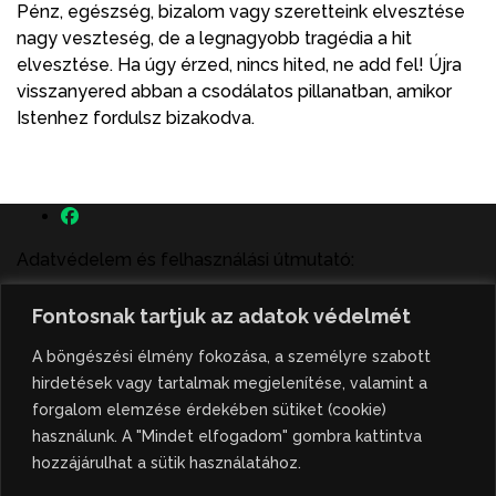
Pénz, egészség, bizalom vagy szeretteink elvesztése
nagy veszteség, de a legnagyobb tragédia a hit
elvesztése. Ha úgy érzed, nincs hited, ne add fel! Újra
visszanyered abban a csodálatos pillanatban, amikor
Istenhez fordulsz bizakodva.
Adatvédelem és felhasználási útmutató:
A szenttamás.rs magyar nyelvű internetes hírportálon
Fontosnak tartjuk az adatok védelmét
megjelenő szerzői írások, a híranyag és minden egyéb
tartalom a portált működtető Gion Nándor Kulturális
A böngészési élmény fokozása, a személyre szabott
Központ szellemi tulajdonát képezik, amely szellemi
hirdetések vagy tartalmak megjelenítése, valamint a
tulajdont a nemzetközi és szerbiai törvények védik. A
forgalom elemzése érdekében sütiket (cookie)
jogosulatlan felhasználás büntető- és polgári jogi
használunk. A "Mindet elfogadom" gombra kattintva
következményeket von maga után. A hírportálon
hozzájárulhat a sütik használatához.
megjelent híranyag közlése vagy tartalmuk