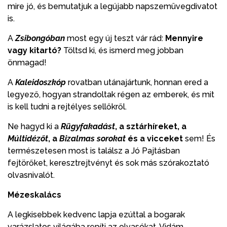
mire jó, és bemutatjuk a legújabb napszemüvegdivatot
is.
A
Zsibongóban
most egy új teszt vár rád:
Mennyire
vagy kitartó?
Töltsd ki, és ismerd meg jobban
önmagad!
A
Kaleidoszkóp
rovatban utánajártunk, honnan ered a
legyező, hogyan strandoltak régen az emberek, és mit
is kell tudni a rejtélyes sellőkről.
Ne hagyd ki a
Rügyfakadást
, a sztárhíreket, a
Múltidézőt
, a
Bizalmas sorokat
és a vicceket
sem! És
természetesen most is találsz a Jó Pajtásban
fejtörőket, keresztrejtvényt és sok más szórakoztató
olvasnivalót.
Mézeskalács
A legkisebbek kedvenc lapja ezúttal a bogarak
varázslatos világába repíti az olvasókat. Vidám