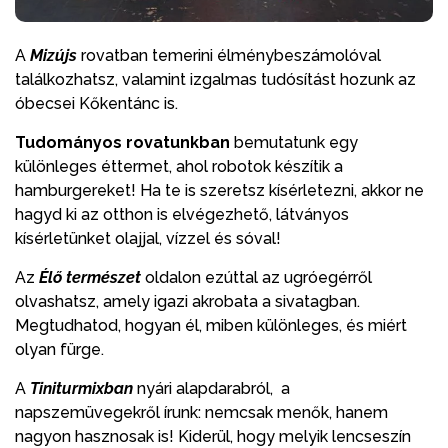
A
Mizújs
rovatban temerini élménybeszámolóval
találkozhatsz, valamint izgalmas tudósítást hozunk az
óbecsei Kőkentánc is.
Tudományos rovatunkban
bemutatunk egy
különleges éttermet, ahol robotok készítik a
hamburgereket! Ha te is szeretsz kísérletezni, akkor ne
hagyd ki az otthon is elvégezhető, látványos
kísérletünket olajjal, vízzel és sóval!
Az
Élő természet
oldalon ezúttal az ugróegérről
olvashatsz, amely igazi akrobata a sivatagban.
Megtudhatod, hogyan él, miben különleges, és miért
olyan fürge.
A
Tiniturmixban
nyári alapdarabról, a
napszemüvegekről írunk: nemcsak menők, hanem
nagyon hasznosak is! Kiderül, hogy melyik lencseszín