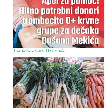
Trombocita donort keresnek