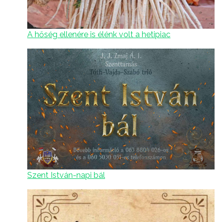
A hőség ellenére is élénk volt a hetipiac
Szent István-napi bál