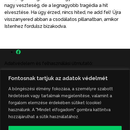
nagy veszteség, de a legnagyobb tragédia a hit
elvesztése. Ha úgy érzed, nincs hited, ne add fel! Újra
visszanyered abban a csodálatos pillanatban, amikor
Istenhez fordulsz bizakodva.
Adatvédelem és felhasználási útmutató:
A szenttamás.rs magyar nyelvű internetes hírportálon
Fontosnak tartjuk az adatok védelmét
megjelenő szerzői írások, a híranyag és minden egyéb
tartalom a portált működtető Gion Nándor Kulturális
A böngészési élmény fokozása, a személyre szabott
Központ szellemi tulajdonát képezik, amely szellemi
hirdetések vagy tartalmak megjelenítése, valamint a
tulajdont a nemzetközi és szerbiai törvények védik. A
forgalom elemzése érdekében sütiket (cookie)
jogosulatlan felhasználás büntető- és polgári jogi
használunk. A "Mindet elfogadom" gombra kattintva
következményeket von maga után. A hírportálon
hozzájárulhat a sütik használatához.
megjelent híranyag közlése vagy tartalmuk