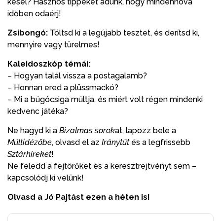
késel? Hasznos tippeket adunk, hogy mindenhova
időben odaérj!
Zsibongó:
Töltsd ki a legújabb tesztet, és derítsd ki,
mennyire vagy türelmes!
Kaleidoszkóp témái:
– Hogyan talál vissza a postagalamb?
– Honnan ered a plüssmackó?
– Mi a búgócsiga múltja, és miért volt régen mindenki
kedvenc játéka?
Ne hagyd ki a
Bizalmas soro
k
at, lapozz bele a
Múltidézőbe
, olvasd el az
Iránytűt
és a legfrissebb
Sztárhíreket
!
Ne feledd a fejtörőket és a keresztrejtvényt sem –
kapcsolódj ki velünk!
Olvasd a Jó Pajtást ezen a héten is!