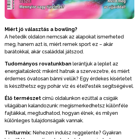
Miért jó választás a bowling?
A hetedik oldalon nemcsak az alapokat ismerheted
meg, hanem azt is, miért remek sport ez – akár
barátokkal, akár családdal játszod.
Tudományos rovatunkban
lerántjuk a leplet az
energiaitalokról: miként hatnak a szervezetre, és miért
érdemes óvatosan bánni velük? Egy érdekes kísérletet
is készíthetsz egy pohár víz és ételfesték segítségével.
Élő természet
című oldalunkon ezúttal a csigák
világában kalandozunk: megismerkedhetsz különféle
fajtáikkal, megtudhatod, hogyan élnek, és milyen
különleges tulajdonságaik vannak.
Tiniturmix:
Nehezen indulsz reggelente? Gyakran