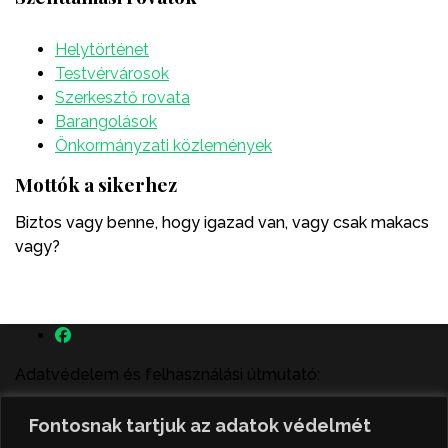
Helytörténet
Testvérvárosok
Szerkesztő rovata
Barangolások
Önkormányzati közlemények
Mottók a sikerhez
Biztos vagy benne, hogy igazad van, vagy csak makacs
vagy?
Adatvédelem és felhasználási útmutató:
A szenttamás.rs magyar nyelvű internetes hírportálon
Fontosnak tartjuk az adatok védelmét
megjelenő szerzői írások, a híranyag és minden egyéb