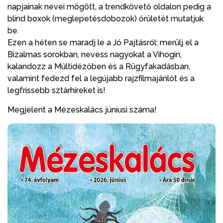
napjainak nevei mögött, a trendkövető oldalon pedig a
blind boxok (meglepetésdobozok) őrületét mutatjuk
be.
Ezen a héten se maradj le a Jó Pajtásról: merülj el a
Bizalmas sorokban, nevess nagyokat a Vihogin,
kalandozz a Múltidézőben és a Rügyfakadásban,
valamint fedezd fel a legújabb rajzfilmajánlót és a
legfrissebb sztárhíreket is!
Megjelent a Mézeskalács júniusi száma!