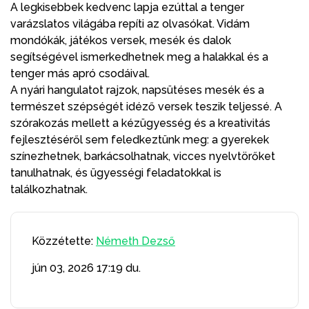
A legkisebbek kedvenc lapja ezúttal a tenger
varázslatos világába repíti az olvasókat. Vidám
mondókák, játékos versek, mesék és dalok
segítségével ismerkedhetnek meg a halakkal és a
tenger más apró csodáival.
A nyári hangulatot rajzok, napsütéses mesék és a
természet szépségét idéző versek teszik teljessé. A
szórakozás mellett a kézügyesség és a kreativitás
fejlesztéséről sem feledkeztünk meg: a gyerekek
színezhetnek, barkácsolhatnak, vicces nyelvtörőket
tanulhatnak, és ügyességi feladatokkal is
találkozhatnak.
Közzétette:
Németh Dezső
jún 03, 2026
17:19 du.