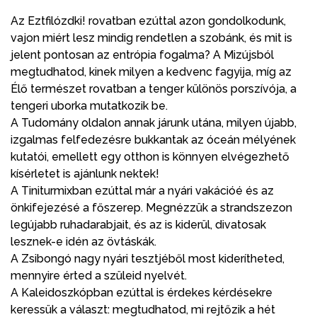
Az Eztfilózdki! rovatban ezúttal azon gondolkodunk,
vajon miért lesz mindig rendetlen a szobánk, és mit is
jelent pontosan az entrópia fogalma? A Mizújsból
megtudhatod, kinek milyen a kedvenc fagyija, míg az
Élő természet rovatban a tenger különös porszívója, a
tengeri uborka mutatkozik be.
A Tudomány oldalon annak járunk utána, milyen újabb,
izgalmas felfedezésre bukkantak az óceán mélyének
kutatói, emellett egy otthon is könnyen elvégezhető
kísérletet is ajánlunk nektek!
A Tiniturmixban ezúttal már a nyári vakációé és az
önkifejezésé a főszerep. Megnézzük a strandszezon
legújabb ruhadarabjait, és az is kiderül, divatosak
lesznek-e idén az övtáskák.
A Zsibongó nagy nyári tesztjéből most kiderítheted,
mennyire érted a szüleid nyelvét.
A Kaleidoszkópban ezúttal is érdekes kérdésekre
keressük a választ: megtudhatod, mi rejtőzik a hét