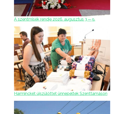
A szentmisék rendje 2026. augusztus 3 ─ 9.
Harminckét újszülöttet ünnepeltek Szenttamáson