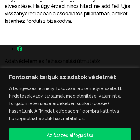
elvesztése. Ha úgy érzed, nincs hited, ne add fel! Újra
visszanyered abban a csodálatos pillanatban, amikor
Istenhez fordulsz bizakodva.
Adatvédelem és felhasználási útmutató:
A szenttamás.rs magyar nyelvű internetes hírportálon
Fontosnak tartjuk az adatok védelmét
megjelenő szerzői írások, a híranyag és minden egyéb
tartalom a portált működtető Gion Nándor Kulturális
A böngészési élmény fokozása, a személyre szabott
Központ szellemi tulajdonát képezik, amely szellemi
hirdetések vagy tartalmak megjelenítése, valamint a
tulajdont a nemzetközi és szerbiai törvények védik. A
forgalom elemzése érdekében sütiket (cookie)
jogosulatlan felhasználás büntető- és polgári jogi
használunk. A "Mindet elfogadom" gombra kattintva
következményeket von maga után. A hírportálon
hozzájárulhat a sütik használatához.
megjelent híranyag közlése vagy tartalmuk
ismertetése, illetve közzétett fotók átvétele kizárólag
Az összes elfogadása