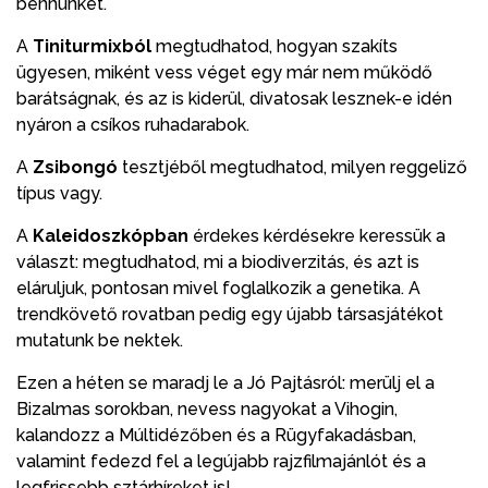
bennünket.
A
Tiniturmixból
megtudhatod, hogyan szakíts
ügyesen, miként vess véget egy már nem működő
barátságnak, és az is kiderül, divatosak lesznek-e idén
nyáron a csíkos ruhadarabok.
A
Zsibongó
tesztjéből megtudhatod, milyen reggeliző
típus vagy.
A
Kaleidoszkópban
érdekes kérdésekre keressük a
választ: megtudhatod, mi a biodiverzitás, és azt is
eláruljuk, pontosan mivel foglalkozik a genetika. A
trendkövető rovatban pedig egy újabb társasjátékot
mutatunk be nektek.
Ezen a héten se maradj le a Jó Pajtásról: merülj el a
Bizalmas sorokban, nevess nagyokat a Vihogin,
kalandozz a Múltidézőben és a Rügyfakadásban,
valamint fedezd fel a legújabb rajzfilmajánlót és a
legfrissebb sztárhíreket is!