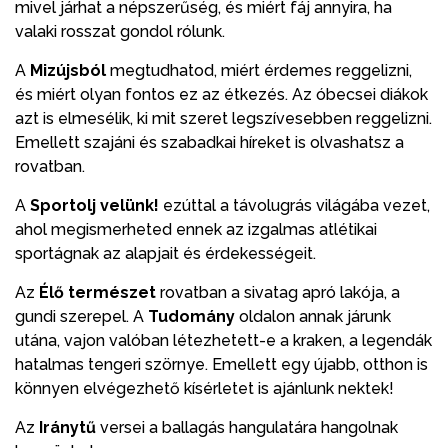
mivel járhat a népszerűség, és miért fáj annyira, ha
valaki rosszat gondol rólunk.
A
Mizújsból
megtudhatod, miért érdemes reggelizni,
és miért olyan fontos ez az étkezés. Az óbecsei diákok
azt is elmesélik, ki mit szeret legszívesebben reggelizni.
Emellett szajáni és szabadkai híreket is olvashatsz a
rovatban.
A
Sportolj velünk!
ezúttal a távolugrás világába vezet,
ahol megismerheted ennek az izgalmas atlétikai
sportágnak az alapjait és érdekességeit.
Az
Élő természet
rovatban a sivatag apró lakója, a
gundi szerepel. A
Tudomány
oldalon annak járunk
utána, vajon valóban létezhetett-e a kraken, a legendák
hatalmas tengeri szörnye. Emellett egy újabb, otthon is
könnyen elvégezhető kísérletet is ajánlunk nektek!
Az
Iránytű
versei a ballagás hangulatára hangolnak