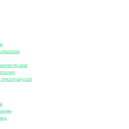
8.
A
at
kiderül, melyik állat a világ legnagyobb rágcsálója.
lőtestület
lkodunk, mivel jár a veszteség érzése, és hogyan
steri hivatal
özösség
 önkormányzat
k
zenéje
tera