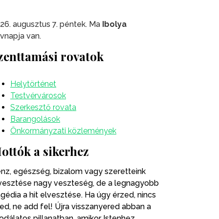
26. augusztus 7. péntek. Ma
Ibolya
vnapja van.
zenttamási rovatok
Helytörténet
Testvérvárosok
Szerkesztő rovata
Barangolások
Önkormányzati közlemények
ottók a sikerhez
nz, egészség, bizalom vagy szeretteink
vesztése nagy veszteség, de a legnagyobb
agédia a hit elvesztése. Ha úgy érzed, nincs
ted, ne add fel! Újra visszanyered abban a
odálatos pillanatban, amikor Istenhez