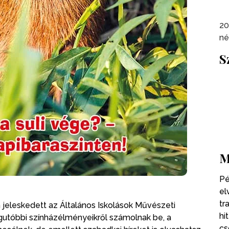
20
né
S
M
Pé
el
tr
 jeleskedett az Általános Iskolások Művészeti
hi
gutóbbi színházélményeikről számolnak be, a
cs