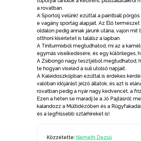
topolyai tanulók a kedvenc plüssállataikról 
a rovatban.
A Sportolj velünk! ezúttal a paintball pörg
e vagány sportág alapjait. Az Élő természet
oldalon pedig annak járunk utána, vajon mit
otthoni kísérletet is találsz a lapban.
A Tiniturmixból megtudhatod, mi az a kamél
egymás viselkedésére, és egy különleges, hűs
A Zsibongó nagy tesztjéből megtudhatod, hog
te hogyan viseled a suli utolsó napjait.
A Kaleidoszkópban ezúttal is érdekes kérdé
valóban időjárást jelző állatok, és azt is elá
rovatban pedig a nyár nagy kedvencét, a friz
Ezen a héten se maradj le a Jó Pajtásról: me
kalandozz a Múltidézőben és a Rügyfakadásb
és a legfrissebb sztárhíreket is!
Közzétette:
Németh Dezső