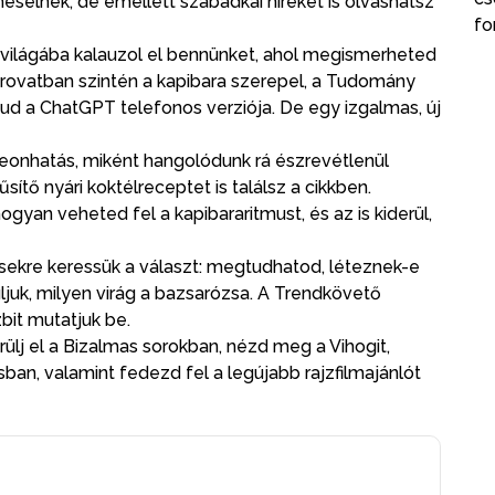
mesélnek, de emellett szabadkai híreket is olvashatsz
fo
ős világába kalauzol el bennünket, ahol megismerheted
 rovatban szintén a kapibara szerepel, a Tudomány
 tud a ChatGPT telefonos verziója. De egy izgalmas, új
eonhatás, miként hangolódunk rá észrevétlenül
ítő nyári koktélreceptet is találsz a cikkben.
yan veheted fel a kapibararitmust, és az is kiderül,
sekre keressük a választ: megtudhatod, léteznek-e
ruljuk, milyen virág a bazsarózsa. A Trendkövető
bit mutatjuk be.
rülj el a Bizalmas sorokban, nézd meg a Vihogit,
an, valamint fedezd fel a legújabb rajzfilmajánlót