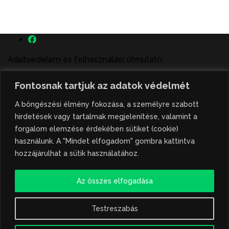
Adatvédelem és felhasználási útmutató:
A szenttamás.rs magyar nyelvű internetes hírportálon
Fontosnak tartjuk az adatok védelmét
megjelenő szerzői írások, a híranyag és minden egyéb
tartalom a portált működtető Gion Nándor Kulturális
A böngészési élmény fokozása, a személyre szabott
Központ szellemi tulajdonát képezik, amely szellemi
hirdetések vagy tartalmak megjelenítése, valamint a
tulajdont a nemzetközi és szerbiai törvények védik. A
forgalom elemzése érdekében sütiket (cookie)
jogosulatlan felhasználás büntető- és polgári jogi
használunk. A "Mindet elfogadom" gombra kattintva
következményeket von maga után. A hírportálon
hozzájárulhat a sütik használatához.
megjelent híranyag közlése vagy tartalmuk
ismertetése, illetve közzétett fotók átvétele kizárólag
Az összes elfogadása
csak hivatkozással, illetve a forrás megjelölésével
lehetséges.
Testreszabás
Hivatkozás formája: szenttamas.rs