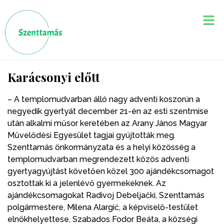
Karácsonyi előtt
– A templomudvarban álló nagy adventi koszorún a
negyedik gyertyát december 21-én az esti szentmise
után alkalmi műsor keretében az Arany János Magyar
Művelődési Egyesület tagjai gyújtották meg.
Szenttamás önkormányzata és a helyi közösség a
templomudvarban megrendezett közös adventi
gyertyagyújtást követően közel 300 ajándékcsomagot
osztottak ki a jelenlévő gyermekeknek. Az
ajándékcsomagokat Radivoj Debeljački, Szenttamás
polgármestere, Milena Alargić, a képviselő-testület
elnökhelyettese, Szabados Fodor Beáta, a községi