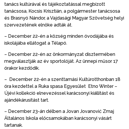
tanács kultúrával és tájékoztatással megbízott
tanácsosa, Kocsis Krisztián, a polgármester tanácsosa
és Brasnyó Nándor, a Vajdasági Magyar Szövetség helyi
szervezetének elnöke adták át.
– December 22-én a község minden óvodájába és
iskolájába ellátogat a Télapó.
– December 22-én az önkormányzat dísztermében
megválasztják az év sportolóját. Az ünnepi műsor 17
órakor kezdődik.
– December 22-én a szenttamási Kultúrotthonban 18
óra kezdettel a Ruka spasa Egyesület Etno Winter –
Újévi kollekció elnevezéssel karácsonyi kiállítást és
ajándékárusítást tart.
– December 23-án délben a Jovan Jovanović Zmaj
Általános Iskola előcsarnokában karácsonyi vásárt
tartanak.