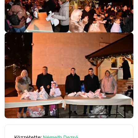
Közzétette:
Németh Dezső