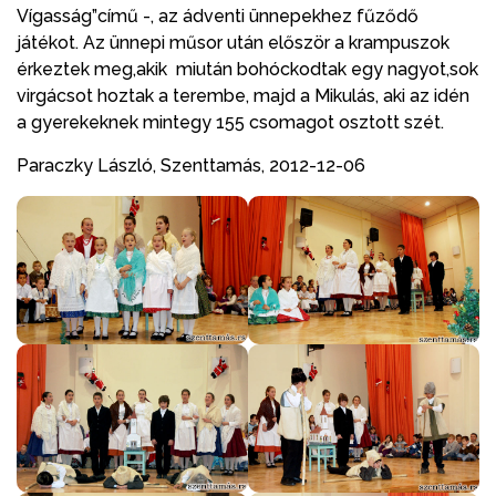
Vígasság”című -, az ádventi ünnepekhez fűződő
játékot. Az ünnepi műsor után először a krampuszok
érkeztek meg,akik miután bohóckodtak egy nagyot,sok
virgácsot hoztak a terembe, majd a Mikulás, aki az idén
a gyerekeknek mintegy 155 csomagot osztott szét.
Paraczky László, Szenttamás, 2012-12-06