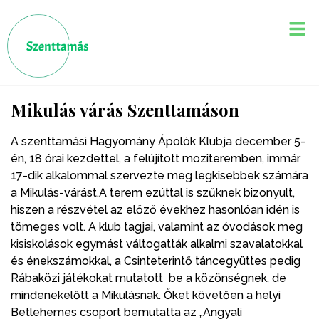
Mikulás várás Szenttamáson
A szenttamási Hagyomány Ápolók Klubja december 5-
én, 18 órai kezdettel, a felújított moziteremben, immár
17-dik alkalommal szervezte meg legkisebbek számára
a Mikulás-várást.A terem ezúttal is szűknek bizonyult,
hiszen a részvétel az előző évekhez hasonlóan idén is
tömeges volt. A klub tagjai, valamint az óvodások meg
kisiskolások egymást váltogatták alkalmi szavalatokkal
és énekszámokkal, a Csinteterintő táncegyüttes pedig
Rábaközi játékokat mutatott be a közönségnek, de
mindenekelőtt a Mikulásnak. Őket követően a helyi
Betlehemes csoport bemutatta az „Angyali