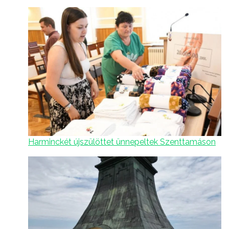
Harminckét újszülöttet ünnepeltek Szenttamáson