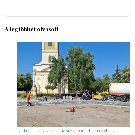
A legtöbbet olvasott
Jól halad a szenttamási körforgalom építése