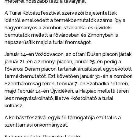
méterrel hosszabb lesz a tavalyinál.
A Turiai Kolbászfesztivál szervezői bejelentették
idéntől emelkedett a termékbemutatók száma, így a
hagyományos a zombori, szabadkai és újvidéki
bemutatók mellett a fővárosban és Zimonyban is
népszerűsítik majd a turiai finomságot.
Január 14-én Voždovacon, az ottani Dušan piacon jártak,
január 21-én a zimonyi piacon, január 25-én pedig a
fővárosi Đeram piacon tartanak árusítással egybekötött
termékbemutatót. Ezt követően január 31-én a zombori
Szentháromság téren, február 7-én Szabadka főterén,
majd február 14-én Újvidéken, a Halpiac melletti téren
lesz megvásárolható, illetve -kóstolható a turiai
kolbász.
A kolbászfesztivál egyik fő támogatója ezúttal is a
szenttamási önkormányzat.
Szöveg és fotó: Paraczky László