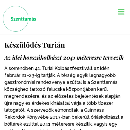
Készülődés Turián
Az idei hosszúkolbászt 2041 méteresre tervezik
A sorrendben 41. Turiai Kolbászfesztivált az idén
február 21–23-ig tartják. A térség egyik legnagyobb
gasztronómiai rendezvénye ezúttal is a Szenttamás
községhez tartozó falucska központjában kerül
megrendezésre, és az előzetes bejelentések alapján
újra nagy és érdekes kínálattal várja a több tízezer
látogatót. A szervezők elmondták, a Guinness
Rekordok Könyvébe 2013-ban bekerült óriáskolbászt a
böllérek ezúttal 2041 méteresre készítik, vagyis egy