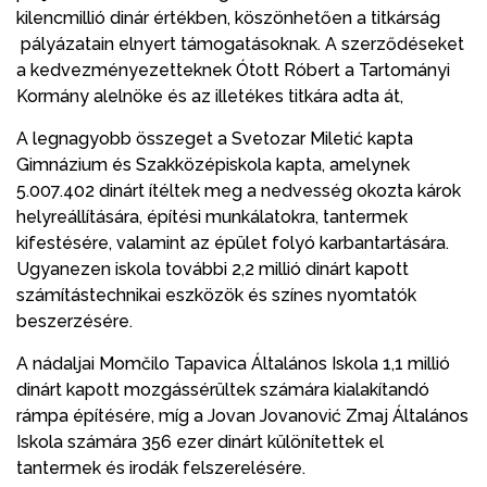
kilencmillió dinár értékben, köszönhetően a titkárság
pályázatain elnyert támogatásoknak. A szerződéseket
a kedvezményezetteknek Ótott Róbert a Tartományi
Kormány alelnöke és az illetékes titkára adta át,
A legnagyobb összeget a Svetozar Miletić kapta
Gimnázium és Szakközépiskola kapta, amelynek
5.007.402 dinárt ítéltek meg a nedvesség okozta károk
helyreállítására, építési munkálatokra, tantermek
kifestésére, valamint az épület folyó karbantartására.
Ugyanezen iskola további 2,2 millió dinárt kapott
számítástechnikai eszközök és színes nyomtatók
beszerzésére.
A nádaljai Momčilo Tapavica Általános Iskola 1,1 millió
dinárt kapott mozgássérültek számára kialakítandó
rámpa építésére, míg a Jovan Jovanović Zmaj Általános
Iskola számára 356 ezer dinárt különítettek el
tantermek és irodák felszerelésére.