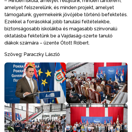
‒ Minden iskola, amelyet felújítunk, minden tanterem,
amelyet felszerelünk, és minden projekt, amelyet
támogatunk, gyermekeink jövőjébe történő befektetés.
Ezekkel a forrásokkal jobb tanulási feltételekbe,
biztonságosabb iskolákba és magasabb színvonalú
oktatásba fektetünk be a Vajdaság-szerte tanuló
diákok számára – üzente Ótott Róbert.
Szöveg: Paraczky László