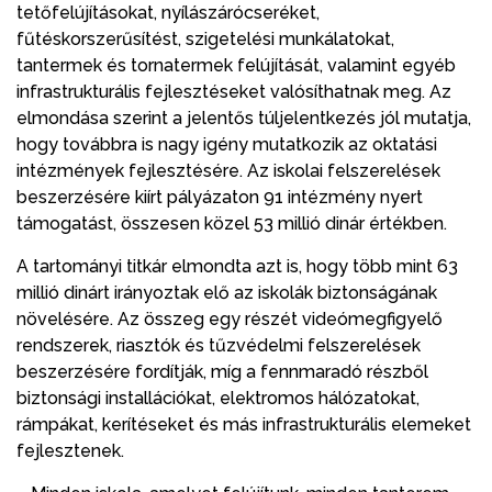
tetőfelújításokat, nyílászárócseréket,
fűtéskorszerűsítést, szigetelési munkálatokat,
tantermek és tornatermek felújítását, valamint egyéb
infrastrukturális fejlesztéseket valósíthatnak meg. Az
elmondása szerint a jelentős túljelentkezés jól mutatja,
hogy továbbra is nagy igény mutatkozik az oktatási
intézmények fejlesztésére. Az iskolai felszerelések
beszerzésére kiírt pályázaton 91 intézmény nyert
támogatást, összesen közel 53 millió dinár értékben.
A tartományi titkár elmondta azt is, hogy több mint 63
millió dinárt irányoztak elő az iskolák biztonságának
növelésére. Az összeg egy részét videómegfigyelő
rendszerek, riasztók és tűzvédelmi felszerelések
beszerzésére fordítják, míg a fennmaradó részből
biztonsági installációkat, elektromos hálózatokat,
rámpákat, kerítéseket és más infrastrukturális elemeket
fejlesztenek.