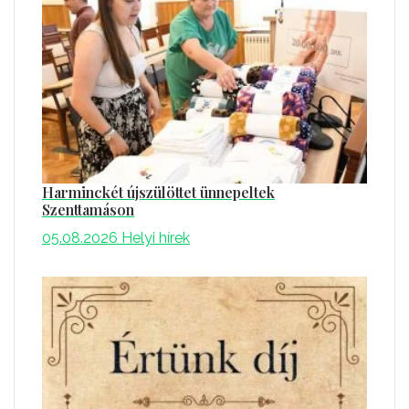
Harminckét újszülöttet ünnepeltek
Szenttamáson
05.08.2026
Helyi hírek