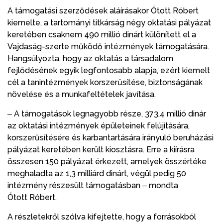
A támogatási szerződések aláírásakor Ótott Róbert
kiemelte, a tartományi titkárság négy oktatási pályázat
keretében csaknem 490 millió dinárt különített el a
Vajdaság-szerte működő intézmények támogatására.
Hangsúlyozta, hogy az oktatás a társadalom
fejlődésének egyik legfontosabb alapja, ezért kiemelt
cél a tanintézmények korszerűsítése, biztonságának
növelése és a munkafeltételek javítása.
‒ A támogatások legnagyobb része, 373,4 millió dinár
az oktatási intézmények épületeinek felújítására,
korszerűsítésére és karbantartására irányuló beruházási
pályázat keretében került kiosztásra. Erre a kiírásra
összesen 150 pályázat érkezett, amelyek összértéke
meghaladta az 1,3 milliárd dinárt, végül pedig 50
intézmény részesült támogatásban ‒ mondta
Ótott Róbert.
A részletekről szólva kifejtette, hogy a forrásokból