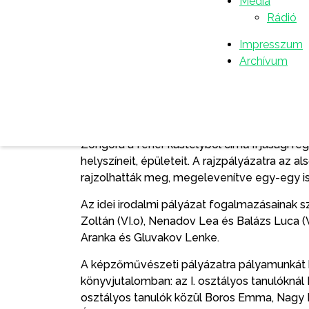
Média
Rádió
− A február 1-jén indult Gion Nándor Napok 
az író műveit, a helyi értékeket, és olyan
Impresszum
valamilyen módon kapcsolódnak a szenttamás
Archívum
A Gion Nándor rajz-, és irodalmi pályázatun
nevét viselő emlékházzal közösen, az önk
könyvjutalomban részesítjük a legsikereseb
Hozzátette, az irodalmi pályázatra felsős di
Zongora a fehér kastélyból című ifjúsági re
helyszíneit, épületeit. A rajzpályázatra az
rajzolhatták meg, megelevenítve egy-egy is
Az idei irodalmi pályázat fogalmazásainak sze
Zoltán (VI.o), Nenadov Lea és Balázs Luca (VI
Aranka és Gluvakov Lenke.
A képzőművészeti pályázatra pályamunkát b
könyvjutalomban: az I. osztályos tanulóknál Be
osztályos tanulók közül Boros Emma, Nagy Lo