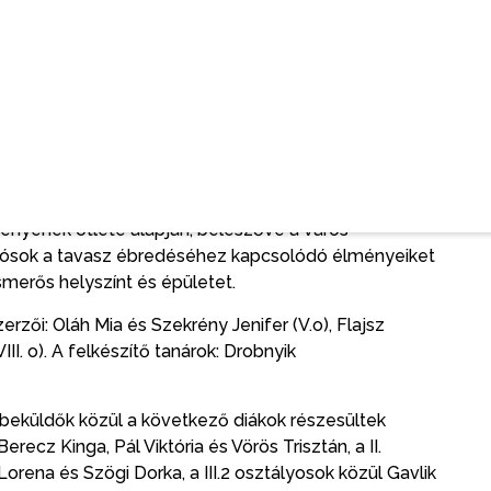
keretében mi is igyekszünk évről évre népszerűsíteni
 könyvbemutatókat, programokat szervezünk, amelyek
i íróhoz, az itteni tájhoz, emberekhez, értékekhez.
kat idén negyedik alkalommal hirdettük meg az író
ormányzat támogatásának köszönhetően pedig
b pályázókat – mondta Pintér Andrea.
ákok írhattak szerelmi történetet, Gion Nándor
gényének ötlete alapján, beleszőve a város
 alsósok a tavasz ébredéséhez kapcsolódó élményeiket
merős helyszínt és épületet.
rzői: Oláh Mia és Szekrény Jenifer (V.o), Flajsz
II. o). A felkészítő tanárok: Drobnyik
eküldők közül a következő diákok részesültek
recz Kinga, Pál Viktória és Vörös Trisztán, a II.
rena és Szögi Dorka, a III.2 osztályosok közül Gavlik