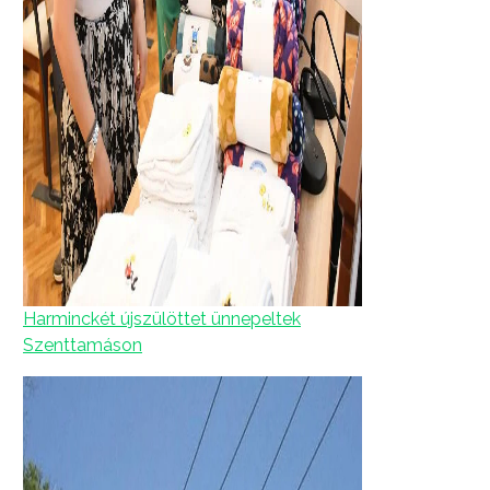
Harminckét újszülöttet ünnepeltek
Szenttamáson