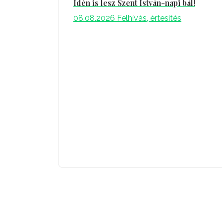
Idén is lesz Szent István-napi bál!
08.08.2026
Felhívás, értesítés