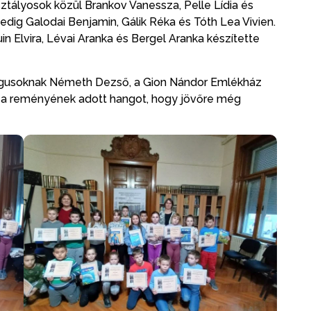
osztályosok közül Brankov Vanessza, Pelle Lídia és
pedig Galodai Benjamin, Gálik Réka és Tóth Lea Vivien.
uin Elvira, Lévai Aranka és Bergel Aranka készítette
gógusoknak Németh Dezső, a Gion Nándor Emlékház
 a reményének adott hangot, hogy jövőre még