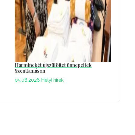
Harminckét újszülöttet ünnepeltek
Szenttamáson
05.08.2026
Helyi hírek