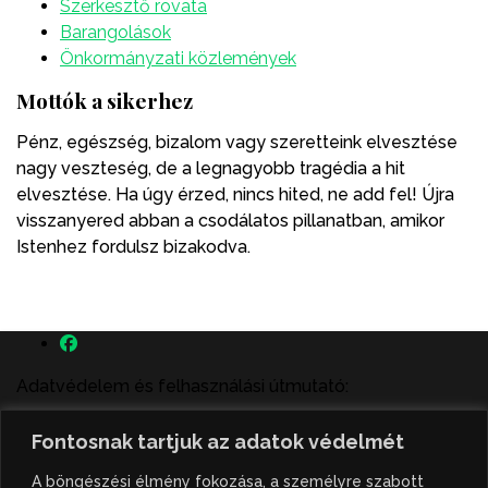
Szerkesztő rovata
Barangolások
Önkormányzati közlemények
Mottók a sikerhez
Pénz, egészség, bizalom vagy szeretteink elvesztése
nagy veszteség, de a legnagyobb tragédia a hit
elvesztése. Ha úgy érzed, nincs hited, ne add fel! Újra
visszanyered abban a csodálatos pillanatban, amikor
Istenhez fordulsz bizakodva.
Adatvédelem és felhasználási útmutató:
A szenttamás.rs magyar nyelvű internetes hírportálon
Fontosnak tartjuk az adatok védelmét
megjelenő szerzői írások, a híranyag és minden egyéb
tartalom a portált működtető Gion Nándor Kulturális
A böngészési élmény fokozása, a személyre szabott