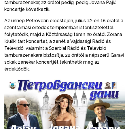
tamburazenekar, 22 órától pedig pedig Jovana Pajić
koncertje következik.
Az ünnep Petrovdan előestéjén, július 12-én 18 órától a
szenttamási ortodox templomban istentisztelettel
folytatódik, majd a Köztársaság téren 20 órától Zorana
Iđuški tart koncertet, a zenét a Vajdasági Rádió és
Televízió, valamint a Szerbiai Rádió és Televízió
tamburazenekara biztosítja. 22 órától a népszerű Garavi
sokak zenekar koncertjét tekinthetik meg az
érdeklődők.