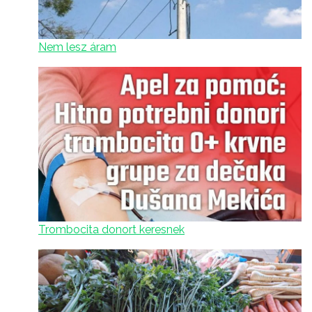
Nem lesz áram
Trombocita donort keresnek