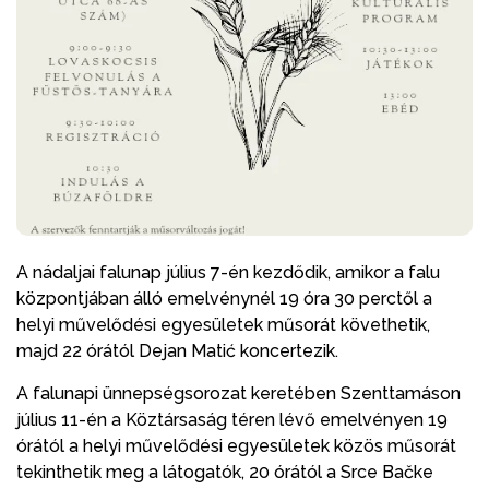
A nádaljai falunap július 7-én kezdődik, amikor a falu
központjában álló emelvénynél 19 óra 30 perctől a
helyi művelődési egyesületek műsorát követhetik,
majd 22 órától Dejan Matić koncertezik.
A falunapi ünnepségsorozat keretében Szenttamáson
július 11-én a Köztársaság téren lévő emelvényen 19
órától a helyi művelődési egyesületek közös műsorát
tekinthetik meg a látogatók, 20 órától a Srce Bačke