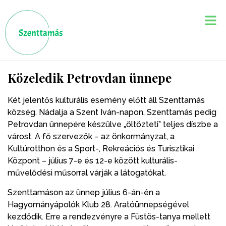
Közeledik Petrovdan ünnepe
Két jelentős kulturális esemény előtt áll Szenttamás
község. Nádalja a Szent Iván-napon, Szenttamás pedig
Petrovdan ünnepére készülve „öltözteti” teljes díszbe a
várost. A fő szervezők – az önkormányzat, a
Kultúrotthon és a Sport-, Rekreációs és Turisztikai
Központ – július 7-e és 12-e között kulturális-
művelődési műsorral várják a látogatókat.
Szenttamáson az ünnep július 6-án-én a
Hagyományápolók Klub 28. Aratóünnepségével
kezdődik. Erre a rendezvényre a Füstös-tanya mellett