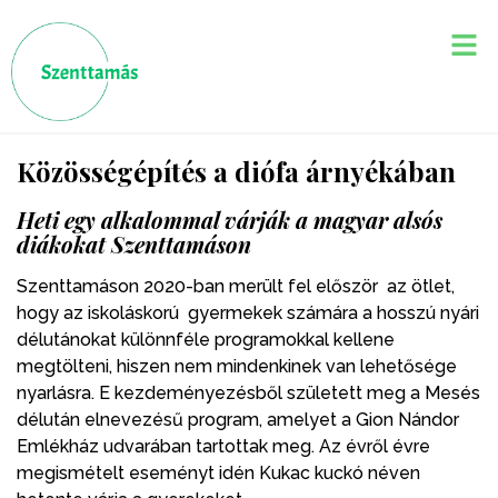
Közösségépítés a diófa árnyékában
Heti egy alkalommal várják a magyar alsós
diákokat Szenttamáson
Szenttamáson 2020-ban merült fel először az ötlet,
hogy az iskoláskorú gyermekek számára a hosszú nyári
délutánokat különnféle programokkal kellene
megtölteni, hiszen nem mindenkinek van lehetősége
nyarlásra. E kezdeményezésből született meg a Mesés
délután elnevezésű program, amelyet a Gion Nándor
Emlékház udvarában tartottak meg. Az évről évre
megismételt eseményt idén Kukac kuckó néven