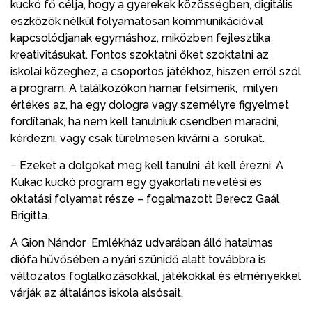
kuckó fő célja, hogy a gyerekek közösségben, digitális
eszközök nélkül folyamatosan kommunikációval
kapcsolódjanak egymáshoz, miközben fejlesztika
kreativitásukat. Fontos szoktatni őket szoktatni az
iskolai közeghez, a csoportos játékhoz, hiszen erről szól
a program. A találkozókon hamar felsimerik, milyen
értékes az, ha egy dologra vagy személyre figyelmet
fordítanak, ha nem kell tanulniuk csendben maradni,
kérdezni, vagy csak türelmesen kivárni a sorukat.
− Ezeket a dolgokat meg kell tanulni, át kell érezni. A
Kukac kuckó program egy gyakorlati nevelési és
oktatási folyamat része – fogalmazott Berecz Gaál
Brigitta.
A Gion Nándor Emlékház udvarában álló hatalmas
diófa hűvősében a nyári szünidő alatt továbbra is
változatos foglalkozásokkal, játékokkal és élményekkel
várják az általános iskola alsósait.