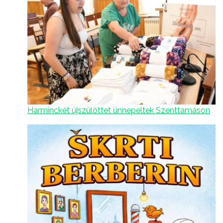
Harminckét újszülöttet ünnepeltek Szenttamáson