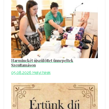
Harminckét újszülöttet ünnepeltek
Szenttamáson
05.08.2026
Helyi hírek