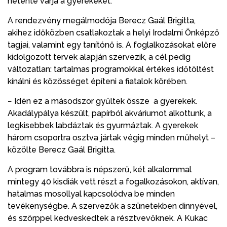
hetente várja a gyerekeket.
A rendezvény megálmodója Berecz Gaál Brigitta,
akihez időközben csatlakoztak a helyi Irodalmi Önképző
tagjai, valamint egy tanítónő is. A foglalkozásokat előre
kidolgozott tervek alapján szervezik, a cél pedig
változatlan: tartalmas programokkal értékes időtöltést
kínálni és közösséget építeni a fiatalok körében.
− Idén ez a másodszor gyűltek össze a gyerekek.
Akadálypálya készült, papírból akváriumot alkottunk, a
legkisebbek labdáztak és gyurmáztak. A gyerekek
három csoportra osztva jártak végig minden műhelyt –
közölte Berecz Gaál Brigitta.
A program továbbra is népszerű, két alkalommal
mintegy 40 kisdiák vett részt a fogalkozásokon, aktívan,
hatalmas mosollyal kapcsolódva be minden
tevékenységbe. A szervezők a szünetekben dinnyével,
és szörppel kedveskedtek a résztvevőknek. A Kukac