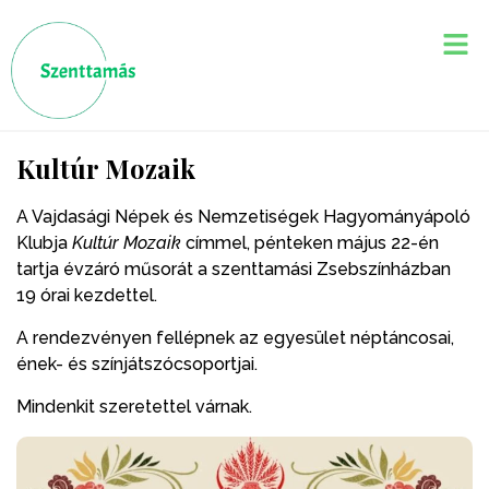
Kultúr Mozaik
A Vajdasági Népek és Nemzetiségek Hagyományápoló
Klubja
Kultúr Mozaik
címmel, pénteken május 22-én
tartja évzáró műsorát a szenttamási Zsebszínházban
19 órai kezdettel.
A rendezvényen fellépnek az egyesület néptáncosai,
ének- és színjátszócsoportjai.
Mindenkit szeretettel várnak.