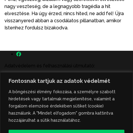
nagy veszteség, de a legnagyobb tragédia a hit
elvesztése. Ha úgy érzed, nincs hited, ne add fel! Újra
visszanyered abban a csodálatos pillanatban, amikor
Istenhez fordulsz bizakodva.
Adatvédelem és felhasználási útmutató:
A szenttamás.rs magyar nyelvű internetes hírportálon
Fontosnak tartjuk az adatok védelmét
megjelenő szerzői írások, a híranyag és minden egyéb
tartalom a portált működtető Gion Nándor Kulturális
A böngészési élmény fokozása, a személyre szabott
Központ szellemi tulajdonát képezik, amely szellemi
hirdetések vagy tartalmak megjelenítése, valamint a
tulajdont a nemzetközi és szerbiai törvények védik. A
forgalom elemzése érdekében sütiket (cookie)
jogosulatlan felhasználás büntető- és polgári jogi
használunk. A "Mindet elfogadom" gombra kattintva
következményeket von maga után. A hírportálon
hozzájárulhat a sütik használatához.
megjelent híranyag közlése vagy tartalmuk