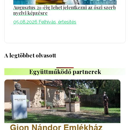
Augusztus 21-éig lehet jelentkezni az őszi szerb
nyelvi képzésre
05.08.2026
Felhívás, értesítés
A legtöbbet olvasott
Együttműködő partnerek