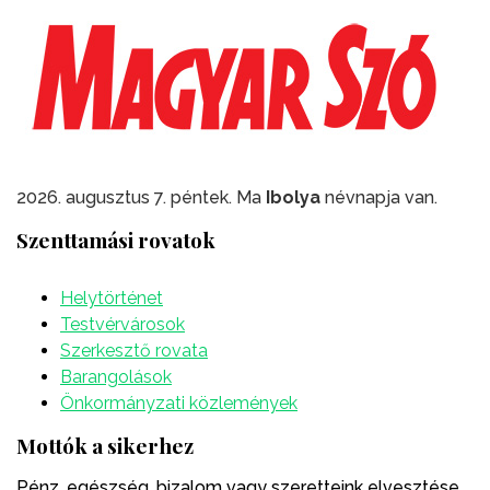
2026. augusztus 7. péntek. Ma
Ibolya
névnapja van.
Szenttamási rovatok
Helytörténet
Testvérvárosok
Szerkesztő rovata
Barangolások
Önkormányzati közlemények
Mottók a sikerhez
Pénz, egészség, bizalom vagy szeretteink elvesztése