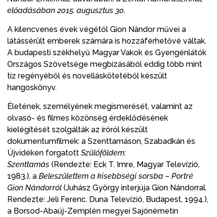
előadásában 2015. augusztus 30.
A kilencvenes évek végétől Gion Nándor művei a
látássérült emberek számára is hozzáférhetővé váltak.
A budapesti székhelyű Magyar Vakok és Gyengénlátók
Országos Szövetsége megbízásából eddig több mint
tíz regényéből és novelláskötetéből készült
hangoskönyv.
Életének, személyének megismerését, valamint az
olvasó- és filmes közönség érdeklődésének
kielégítését szolgálták az íróról készült
dokumentumfilmek: a Szenttamáson, Szabadkán és
Újvidéken forgatott
Szülőföldem:
Szenttamás
(Rendezte: Eck T. Imre, Magyar Televízió,
1983.), a
Beleszülettem a kisebbségi sorsba – Portré
Gion Nándorról
(Juhász György interjúja Gion Nándorral.
Rendezte: Jeli Ferenc. Duna Televízió, Budapest, 1994.),
a Borsod-Abaúj-Zemplén megyei Sajónémetin