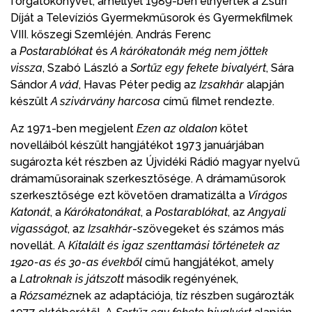
forgatókönyvét, amellyel 1989-ben elnyerték a Zsűri
Díját a Televíziós Gyermekműsorok és Gyermekfilmek
VIII. kőszegi Szemléjén. András Ferenc
a
Postarablókat
és
A kárókatonák még nem jöttek
vissza
, Szabó László a
Sortűz egy fekete bivalyért
, Sára
Sándor
A vád
, Havas Péter pedig az
Izsakhár
alapján
készült
A szivárvány harcosa
című filmet rendezte.
Az 1971-ben megjelent
Ezen az oldalon
kötet
novelláiból készült hangjátékot 1973 januárjában
sugározta két részben az Újvidéki Rádió magyar nyelvű
drámaműsorainak szerkesztősége. A drámaműsorok
szerkesztősége ezt követően dramatizálta a
Virágos
Katonát
, a
Kárókatonákat
, a
Postarablókat
, az
Angyali
vigasságot
, az
Izsakhár
-szövegeket és számos más
novellát. A
Kitalált és igaz szenttamási történetek az
1920-as és 30-as évekből
című hangjátékot, amely
a
Latroknak is játszott
második regényének,
a
Rózsaméz
nek az adaptációja, tíz részben sugározták