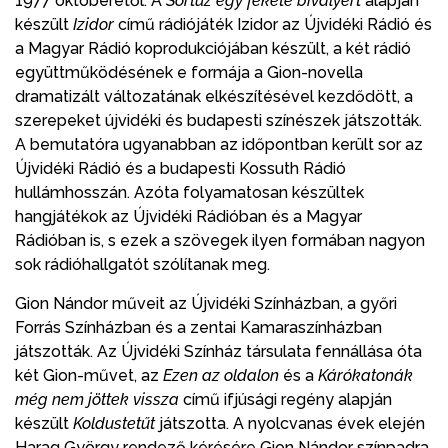
1977 októberétől. A
Sortűz egy fekete bivalyért
alapján
készült
Izidor
című rádiójáték Izidor az Újvidéki Rádió és
a Magyar Rádió koprodukciójában készült, a két rádió
együttműködésének e formája a Gion-novella
dramatizált változatának elkészítésével kezdődött, a
szerepeket újvidéki és budapesti színészek játszották.
A bemutatóra ugyanabban az időpontban került sor az
Újvidéki Rádió és a budapesti Kossuth Rádió
hullámhosszán. Azóta folyamatosan készültek
hangjátékok az Újvidéki Rádióban és a Magyar
Rádióban is, s ezek a szövegek ilyen formában nagyon
sok rádióhallgatót szólítanak meg.
Gion Nándor műveit az Újvidéki Színházban, a győri
Forrás Színházban és a zentai Kamaraszínházban
játszották. Az Újvidéki Színház társulata fennállása óta
két Gion-művet, az
Ezen az oldalon
és a
Kárókatonák
még nem jöttek vissza
című ifjúsági regény alapján
készült
Koldustetűt
játszotta. A nyolcvanas évek elején
Harag György rendező kérésére Gion Nándor színpadra