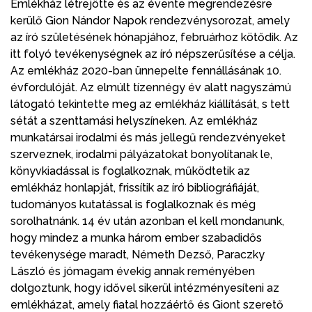
Emlékház létrejötte és az évente megrendezésre
kerülő Gion Nándor Napok rendezvénysorozat, amely
az író születésének hónapjához, februárhoz kötődik. Az
itt folyó tevékenységnek az író népszerűsítése a célja.
Az emlékház 2020-ban ünnepelte fennállásának 10.
évfordulóját. Az elmúlt tízennégy év alatt nagyszámú
látogató tekintette meg az emlékház kiállítását, s tett
sétát a szenttamási helyszíneken. Az emlékház
munkatársai irodalmi és más jellegű rendezvényeket
szerveznek, irodalmi pályázatokat bonyolítanak le,
könyvkiadással is foglalkoznak, működtetik az
emlékház honlapját, frissítik az író bibliográfiáját,
tudományos kutatással is foglalkoznak és még
sorolhatnánk. 14 év után azonban el kell mondanunk,
hogy mindez a munka három ember szabadidős
tevékenysége maradt, Németh Dezső, Paraczky
László és jómagam évekig annak reményében
dolgoztunk, hogy idővel sikerül intézményesíteni az
emlékházat, amely fiatal hozzáértő és Giont szerető