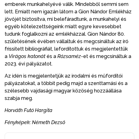
emberek munkahelyévé válik. Mindebből semmi sem
lett. Emiatt nem igazán látom a Gion Nándor Emlékház
jövőjét biztosítva, mi belefáradtunk, a munkahelyi és
egyéb kötelezettségeink miatt egyre kevesebbet
tudunk foglalkozni az emlékházzal. Gion Nándor 80.
születésének évében vállaltuk és megcsináltuk az író
frissitett bibliográfiát, lefordítottuk és megjelentettük
a
Virágos katonát
és a
Rózsaméz
-et és megcsináltuk a
2023. évi pályázatot.
Az idén is megjelentetjük az irodalmi és műfordítói
pályázatokat, a többit pedig majd a szenttamási és a
szélesebb vajdasági magyar közöség hozzáállása
szabja meg.
Horváth Futó Hargita
Fényképek: Németh Dezső