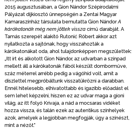
2015 augusztusában, a Gion Nándor Szépirodalmi
Pályázat díjkiosztó ünnepségén a Zentai Magyar
Kamaraszínház társulata bemutatta Gion Nándor
A
kárókatonák még nem jöttek vissza
című darabját. A
Tamás szerepét alakító Rutonić Róbert akkor azt
nyilatkozta a sajtónak, hogy visszahozták a
kárókatonákat oda, ahol tulajdonképpen megszülettek:
„Itt írt és alkotott Gion Nándor, az udvarban a színpad
mellett áll a kárókatonák fából készült domborműve,
száz méterrel arrébb pedig a vágóhíd volt, amit a
díszlettel megpróbáltunk visszatükrözni a darabban.
Ennél hitelesebb, elhivatottabb és igazibb előadást el
sem lehet képzelni, hiszen ez az udvar maga a gioni
világ, az itt folyó Krivaja, a nád a mocsaras vidéket
hozza vissza, és talán ezek az autentikus színhelyek
azok, amelyek a legjobban megfogják, úgy a színészt,
mint a nézőt.”