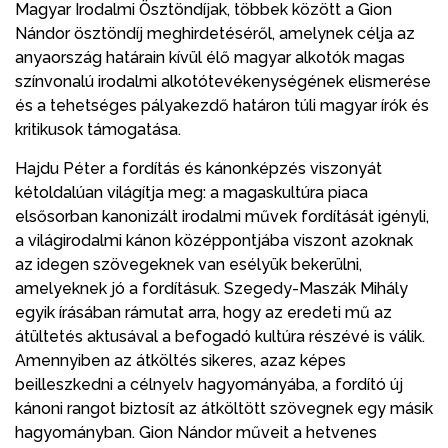
Magyar Irodalmi Ösztöndíjak, többek között a Gion
Nándor ösztöndíj meghirdetéséről, amelynek célja az
anyaország határain kívül élő magyar alkotók magas
színvonalú irodalmi alkotótevékenységének elismerése
és a tehetséges pályakezdő határon túli magyar írók és
kritikusok támogatása.
Hajdu Péter a fordítás és kánonképzés viszonyát
kétoldalúan világítja meg: a magaskultúra piaca
elsősorban kanonizált irodalmi művek fordítását igényli,
a világirodalmi kánon középpontjába viszont azoknak
az idegen szövegeknek van esélyük bekerülni,
amelyeknek jó a fordításuk. Szegedy-Maszák Mihály
egyik írásában rámutat arra, hogy az eredeti mű az
átültetés aktusával a befogadó kultúra részévé is válik.
Amennyiben az átköltés sikeres, azaz képes
beilleszkedni a célnyelv hagyományába, a fordító új
kánoni rangot biztosít az átköltött szövegnek egy másik
hagyományban. Gion Nándor műveit a hetvenes