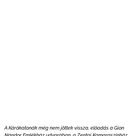
A Kárókatonák még nem jöttek vissza, előadás a Gion
Nándor Emlékház udvarában, a Zentai Kamaraszínház