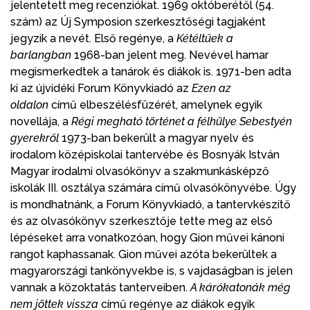
jelentetett meg recenziókat. 1969 októberétől (54.
szám) az Új Symposion szerkesztőségi tagjaként
jegyzik a nevét. Első regénye, a
Kétéltűek a
barlangban
1968-ban jelent meg. Nevével hamar
megismerkedtek a tanárok és diákok is. 1971-ben adta
ki az újvidéki Forum Könyvkiadó az
Ezen az
oldalon
című elbeszélésfüzérét, amelynek egyik
novellája, a
Régi megható történet a félhülye Sebestyén
gyerekről
1973-ban bekerült a magyar nyelv és
irodalom középiskolai tantervébe és Bosnyák István
Magyar irodalmi olvasókönyv a szakmunkásképző
iskolák III. osztálya számára című olvasókönyvébe. Úgy
is mondhatnánk, a Forum Könyvkiadó, a tantervkészítő
és az olvasókönyv szerkesztője tette meg az első
lépéseket arra vonatkozóan, hogy Gion művei kánoni
rangot kaphassanak. Gion művei azóta bekerültek a
magyarországi tankönyvekbe is, s vajdaságban is jelen
vannak a közoktatás tanterveiben.
A kárókatonák még
nem jöttek vissza
című regénye az diákok egyik