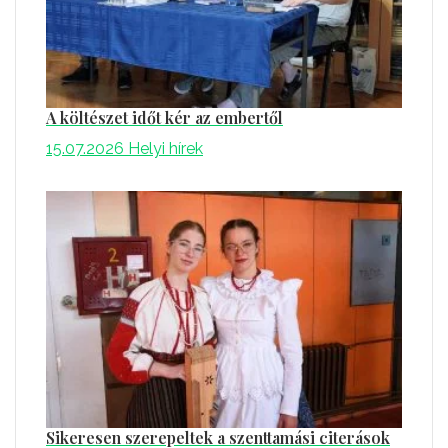
A költészet időt kér az embertől
15.07.2026
Helyi hírek
Sikeresen szerepeltek a szenttamási citerások