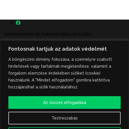
Adatvédelem és felhasználási útmutató:
A szenttamás.rs magyar nyelvű internetes hírportálon
Fontosnak tartjuk az adatok védelmét
megjelenő szerzői írások, a híranyag és minden egyéb
tartalom a portált működtető Gion Nándor Kulturális
A böngészési élmény fokozása, a személyre szabott
Központ szellemi tulajdonát képezik, amely szellemi
hirdetések vagy tartalmak megjelenítése, valamint a
tulajdont a nemzetközi és szerbiai törvények védik. A
forgalom elemzése érdekében sütiket (cookie)
jogosulatlan felhasználás büntető- és polgári jogi
használunk. A "Mindet elfogadom" gombra kattintva
következményeket von maga után. A hírportálon
hozzájárulhat a sütik használatához.
megjelent híranyag közlése vagy tartalmuk
ismertetése, illetve közzétett fotók átvétele kizárólag
Az összes elfogadása
csak hivatkozással, illetve a forrás megjelölésével
lehetséges.
Testreszabás
Hivatkozás formája: szenttamas.rs