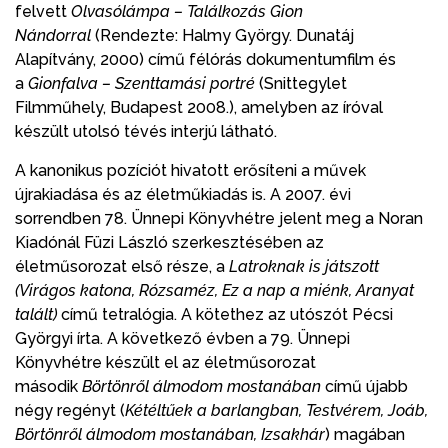
felvett
Olvasólámpa – Találkozás Gion
Nándorral
(Rendezte: Halmy György. Dunatáj
Alapítvány, 2000) című félórás dokumentumfilm és
a
Gionfalva – Szenttamási portré
(Snittegylet
Filmműhely, Budapest 2008.), amelyben az íróval
készült utolsó tévés interjú látható.
A kanonikus pozíciót hivatott erősíteni a művek
újrakiadása és az életműkiadás is. A 2007. évi
sorrendben 78. Ünnepi Könyvhétre jelent meg a Noran
Kiadónál Füzi László szerkesztésében az
életműsorozat első része, a
Latroknak is játszott
(Virágos katona, Rózsaméz, Ez a nap a miénk, Aranyat
talált)
című tetralógia. A kötethez az utószót Pécsi
Györgyi írta. A következő évben a 79. Ünnepi
Könyvhétre készült el az életműsorozat
második
Börtönről álmodom mostanában
című újabb
négy regényt (
Kétéltűek a barlangban, Testvérem, Joáb,
Börtönről álmodom mostanában, Izsakhár
) magában