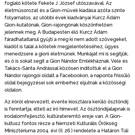
foglaló kötete Fekete J. József utószavával. Az
életműsorozat és a Gion-művek kiadása azóta szinte
folyamatos, az utóbbi évek kiadványai Kurcz Ádám
Gion-kutatónak, Gion-rajongónak köszönhetően
jelennek meg. A Budapesten élő Kurcz Ádám
fáradhatatlanul gyűjti a még ki nem adott szövegeket,
kiadót is talál a kötetek megjelentetéséhez, ügyes
menedzsere a gioni életműnek. Munkáját mi is segítjük,
és ő is sokat segít a Gion Nándor Emlékháznak. Vele és
Takács-Sánta Andrással közösen indítottuk el a Gion
Nándor rajongói oldalt a Facebookon, a naponta frissülő
oldal bejegyzései sok emberhez eljutnak a közösségi
oldalon.
Az íróról elnevezett, évente kiosztásra kerülő ösztöndíj
is fenntartja, élteti az író hírnevét. Az ösztöndíjalapnak is
irodalomfejlesztő, kultúrateremtő ereje van. A Gion-
kultusz fontos része a Nemzeti Kulturális Örökség
Minisztériuma 2004. évi (II. 26.) rendelete a Határon Túli