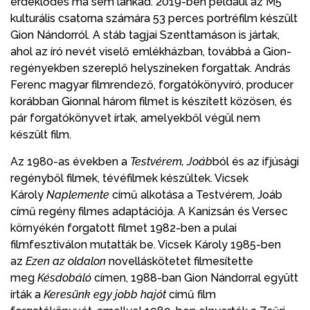
érdeklődés ma sem lankad. 2019-ben például az M5
kulturális csatorna számára 53 perces portréfilm készült
Gion Nándorról. A stáb tagjai Szenttamáson is jártak,
ahol az író nevét viselő emlékházban, továbbá a Gion-
regényekben szereplő helyszíneken forgattak. András
Ferenc magyar filmrendező, forgatókönyvíró, producer
korábban Gionnal három filmet is készített közösen, és
pár forgatókönyvet írtak, amelyekből végül nem
készült film.
Az 1980-as években a
Testvérem, Joáb
ból és az ifjúsági
regényből filmek, tévéfilmek készültek. Vicsek
Károly
Naplemente
című alkotása a Testvérem, Joáb
című regény filmes adaptációja. A Kanizsán és Versec
környékén forgatott filmet 1982-ben a pulai
filmfesztiválon mutatták be. Vicsek Károly 1985-ben
az
Ezen az oldalon
novelláskötetet filmesítette
meg
Késdobáló
címen, 1988-ban Gion Nándorral együtt
írták a
Keresünk egy jobb hajót
című film