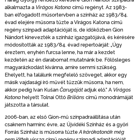
alkalmazta a
Virágos Katona
című regényt. Az 1983-
ban elfogadott műsortervben a színház az 1983/84.
évad elejére műsorra tűzte a Virágos Katona című
regény színpadi adaptációját is, de időközben Gion
Nándort kinevezték a színház igazgatójává, és kérésére
módosították az 1983/84. évad repertoárját: „Úgy
éreztem, enyhén furcsa lenne, ha már a kezdet
kezdetén az én darabomat mutatnánk be. Fölösleges
magyarázkodást kívánna, amire semmi szükség.
Ehelyett, ha találunk megfelelő szöveget, akkor egy
másik vajdasági író művét tűzzük műsorra, ha nem,
akkor pedig Ivan Kušan
Čarugáját
adjuk elő.” A
Virágos
Katona
helyett Tolnai Ottó
Briliáns
című monodrámáját
játszotta a társulat.
2006-ban, az első Gion-mű színpadraállítása után
csaknem harminc évre, az Újvidéki Színház és a győri
Forrás Színház is műsorra tűzte
A kárókatonák még
nem jöttek vissza
című regény színpadi adaptációját.