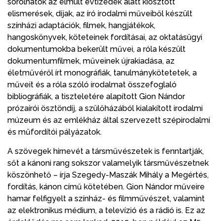
sorolhatók az elmúlt évtizedek alatt kiosztott
elismerések, díjak, az író irodalmi műveiből készült
színházi adaptációk, filmek, hangjátékok,
hangoskönyvek, köteteinek fordításai, az oktatásügyi
dokumentumokba bekerült művei, a róla készült
dokumentumfilmek, műveinek újrakiadása, az
életművéről írt monográfiák, tanulmánykötetetek, a
műveit és a róla szóló irodalmat összefoglaló
bibliográfiák, a tiszteletére alapított Gion Nándor
prózaírói ösztöndíj, a szülőházából kialakított irodalmi
múzeum és az emlékház által szervezett szépirodalmi
és műfordítói pályázatok.
A szövegek hírnevét a társművészetek is fenntartják,
sőt a kánoni rang sokszor valamelyik társművészetnek
köszönhető – írja Szegedy-Maszák Mihály a Megértés,
fordítás, kánon című kötetében. Gion Nándor műveire
hamar felfigyelt a színház- és filmművészet, valamint
az elektronikus médium, a televízió és a rádió is. Ez az