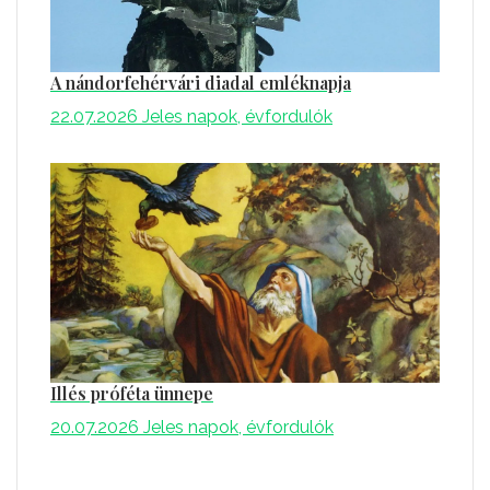
A nándorfehérvári diadal emléknapja
22.07.2026
Jeles napok, évfordulók
Illés próféta ünnepe
20.07.2026
Jeles napok, évfordulók