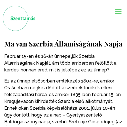
Ma van Szerbia Államiságának Napja
Február 15-én és 16-án ünnepeljük Szerbia
Államiságának Napját, ám több emberben felötlött a
kérdés, honnan ered, mit is jelképez ez az ünnep?
Ez az ünnep elsősorban emlékezés 1804-re, amikor
Orašceban megkezdődött a szerbek törökök elleni
felszabadítási harca, és amikor 1835-ben február 15-én
Kragujevacon kihirdették Szerbia első alkotmányát.
Ennek okán Szerbia képviselőháza 2001. július 10-én
úgy döntött, hogy ez a nap – Gyertyaszentelő
Boldogasszony napja, szerbül Sretenje Gospodnjeg (az