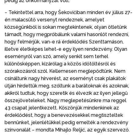
pedig az önkormányzat volt.
− Tekintettel arra, hogy Šekovićiban minden év július 27-
én malacsütő versenyt rendeznek, amelyet
községünkből is sokan megtekintenek, olyan ötletünk
támadt, hogy megpróbálunk valami hasonlót rendezni,
hogy felmérjük, van-e rá érdeklődés Szenttamáson,
illetve életképes lehet-e egy ilyen rendezvény. Olyan
eseményről van szó, amely senkit sem terhel
különösképpen, kizárólag a közös időtöltésről és
szórakozásról szól. Kellemesen meglepődtünk. Nem
csináltunk nagy hírverést, az eseményt csak plakátok
útján hirdettük meg, szóltunk a barátoknak és azoknak,
akikről tudtuk, hogy szeretik és élvezik az ilyen jellegű
összejöveteleket. Nagy meglepetésünkre ma reggel
43 csapat jelentkezett. Köszönjük mindenkinek az
érdeklődést, hogy a benevezésekkel megtiszteltek
bennünket, jelenlétükkel pedig emelték a rendezvény
színvonalát – mondta Mihajlo Reljić, az egyik szervező.