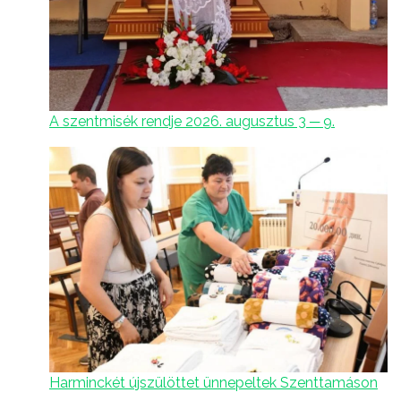
A szentmisék rendje 2026. augusztus 3 ─ 9.
Harminckét újszülöttet ünnepeltek Szenttamáson