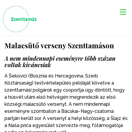
Malacsütő verseny Szenttamáson
A nem mindennapi eseményre több százan
voltak kiváncsiak
A Šekovići (Bosznia és Hercegovina, Szerb
Köztársaság) testvértelepülés példáját követve a
szenttamási polgárok egy csoportja úgy döntött, hogy
a húsvét utáni első hétvégén megrendezik az első
községi malacsütő versenyt. A nem mindennapi
eseményre szombaton a Bácskai−Nagy-csatorna
partján került sor. A versenyt a helyi közösség, a Šlajz és
a Naša priča egyesület szervezte meg, főtámogatója