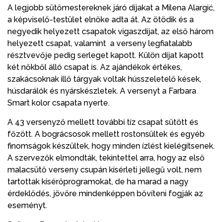
A legjobb sütőmestereknek járó díjakat a Milena Alargić,
a képviselő-testület elnöke adta át. Az ötödik és a
negyedik helyezett csapatok vigaszdíjat, az első három
helyezett csapat, valamint a verseny legfiatalabb
résztvevője pedig serleget kapott. Külön díjat kapott
két nőkből álló csapat is. Az ajándékok értékes,
szakácsoknak illő tárgyak voltak hússzeletelő kések,
húsdarálók és nyárskészletek. A versenyt a Farbara
Smart kolor csapata nyerte.
A 43 versenyző mellett további tíz csapat sütött és
főzött. A bográcsosok mellett rostonsültek és egyéb
finomságok készültek, hogy minden ízlést kielégítsenek.
A szervezők elmondták, tekintettel arra, hogy az első
malacsütő verseny csupán kísérleti jellegű volt, nem
tartottak kísérőprogramokat, de ha marad a nagy
érdeklődés, jövőre mindenképpen bővíteni fogják az
eseményt.