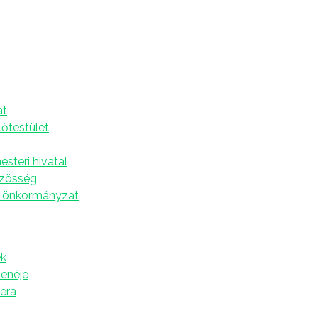
TANOM Fejlesztő Program
A
at
lőtestület
nikáció (1168, P1, К1, К2, К3, К4, 8 pont)
steri hivatal
abadság tér 2.)
özösség
 önkormányzat
nerek, a Budapesti Pedagógiai Központ munkatársai
k
rda) 12:00 óra
zenéje
tera
AVa1qcq3Eo9cA