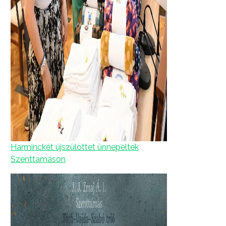
Harminckét újszülöttet ünnepeltek
Szenttamáson