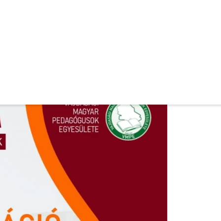
ény részleteiről tájékozódhatnak:
ezéssel tudunk résztvevőket fogadni.
anak hozzánk!