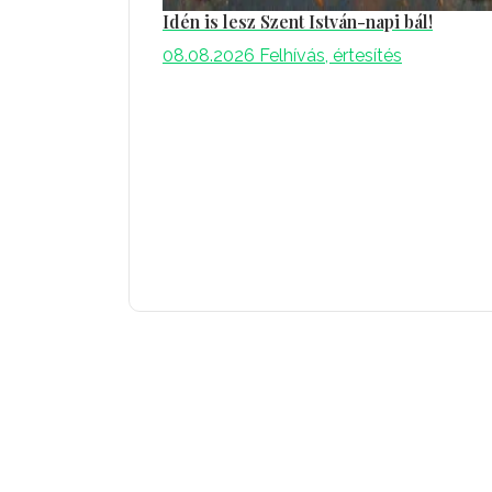
Idén is lesz Szent István-napi bál!
08.08.2026
Felhívás, értesítés