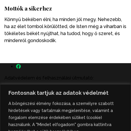
Mottók a sikerhez
Könnyű békében élni, ha minden jól megy. Nehezebb,
ha az élet tombol körülötted, de Isten még a viharban is
tökéletes békét nyújthat, ha tudod, hogy ő szeret, és
mindenről gondoskodik.
Adatvédelem és felhasználási útmutató:
A szenttamás.rs magyar nyelvű internetes hírportálon
Fontosnak tartjuk az adatok védelmét
megjelenő szerzői írások, a híranyag és minden egyéb
tartalom a portált működtető Gion Nándor Kulturális
A böngészési élmény fokozása, a személyre szabott
Központ szellemi tulajdonát képezik, amely szellemi
hirdetések vagy tartalmak megjelenítése, valamint a
tulajdont a nemzetközi és szerbiai törvények védik. A
forgalom elemzése érdekében sütiket (cookie)
jogosulatlan felhasználás büntető- és polgári jogi
használunk. A "Mindet elfogadom" gombra kattintva