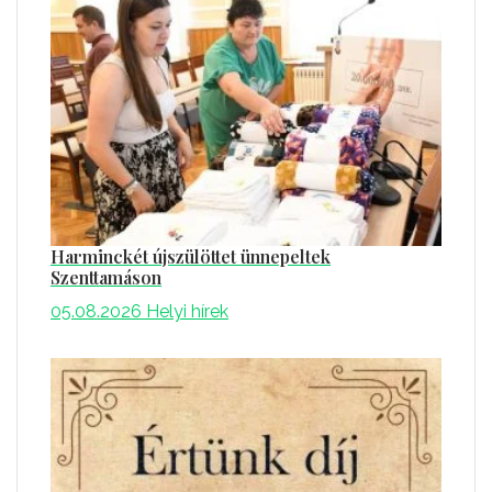
Harminckét újszülöttet ünnepeltek
Szenttamáson
05.08.2026
Helyi hírek