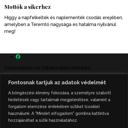
Mottók a sikerhez
Higgy a napfelkelték és naplementék csodás erejében,
amelyben a Teremtő nagysága és hatalma nyilvánul
meg!
Adatvédelem és felhasználási útmutató:
A szenttamás.rs magyar nyelvű internetes hírportálon
Fontosnak tartjuk az adatok védelmét
megjelenő szerzői írások, a híranyag és minden egyéb
tartalom a portált működtető Gion Nándor Kulturális
A böngészési élmény fokozása, a személyre szabott
Központ szellemi tulajdonát képezik, amely szellemi
hirdetések vagy tartalmak megjelenítése, valamint a
tulajdont a nemzetközi és szerbiai törvények védik. A
forgalom elemzése érdekében sütiket (cookie)
jogosulatlan felhasználás büntető- és polgári jogi
használunk. A "Mindet elfogadom" gombra kattintva
következményeket von maga után. A hírportálon
hozzájárulhat a sütik használatához.
megjelent híranyag közlése vagy tartalmuk