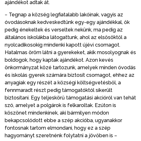
ajándékot adtak át.
− Tegnap a község legfiatalabb lakóinak, vagyis az
óvodásoknak kedveskedtünk egy-egy ajándékkal, ők
pedig énekeltek és verseltek nekünk, ma pedig az
általános iskolákba látogattunk, ahol az elsősöktől a
nyolcadikosokig mindenki kapott újévi csomagot.
Hatalmas öröm látni a gyerekeket, akik mosolyognak és
boldogok, hogy kaptak ajándékot. Azon kevés
önkormányzat közé tartozunk, amelyek minden óvodás
és iskolás gyerek számára biztosít csomagot, ehhez az
anyagiak egy részét a községi költségvetésből, a
fennmaradt részt pedig támogatóktól sikerült
biztosítani. Egy teljeskörű támogatási akcióról van tehát
szó, amelyet a polgárok is felkaroltak. Ezúton is
köszönet mindenkinek, aki bármilyen módon
bekapcsolódott ebbe a szép akcióba, ugyanakkor
fontosnak tartom elmondani, hogy ez a szép
hagyományt szeretnénk folytatni a jövőben is –