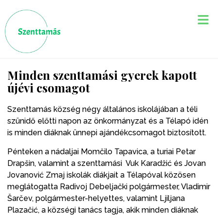
Minden szenttamási gyerek kapott
újévi csomagot
Szenttamás község négy általános iskolájában a téli
szünidő előtti napon az önkormányzat és a Télapó idén
is minden diáknak ünnepi ajándékcsomagot biztosított.
Pénteken a nádaljai Momčilo Tapavica, a turiai Petar
Drapšin, valamint a szenttamási Vuk Karadžić és Jovan
Jovanović Zmaj iskolák diákjait a Télapóval közösen
meglátogatta Radivoj Debeljački polgármester, Vladimir
Šarčev, polgármester-helyettes, valamint Ljiljana
Plazačić, a községi tanács tagja, akik minden diáknak