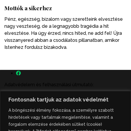
Mottók a sikerhez
Pénz, egészség, bizalom vagy szeretteink elvesztése
nagy veszteség, de a legnagyobb tragédia a hit
elvesztése. Ha úgy érzed, nincs hited, ne add fel! Újra
visszanyered abban a csodálatos pillanatban, amikor
Istenhez fordulsz bizakodva.
Adatvédelem és felhasználási útmutató:
A szenttamás.rs magyar nyelvű internetes hírportálon
Fontosnak tartjuk az adatok védelmét
megjelenő szerzői írások, a híranyag és minden egyéb
tartalom a portált működtető Gion Nándor Kulturális
A böngészési élmény fokozása, a személyre szabott
Központ szellemi tulajdonát képezik, amely szellemi
hirdetések vagy tartalmak megjelenítése, valamint a
tulajdont a nemzetközi és szerbiai törvények védik. A
forgalom elemzése érdekében sütiket (cookie)