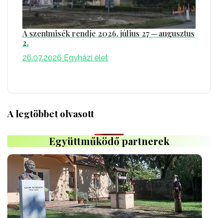
A szentmisék rendje 2026. július 27 ─ augusztus
2.
26.07.2026
Egyházi élet
A legtöbbet olvasott
Együttműködő partnerek