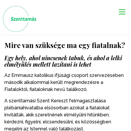
Mire van szüksége ma egy fiatalnak?
Egy hely, ahol nincsenek tabuk, és ahol a lelki
elmélyülés mellett lazítani is lehet
Az Emmausz katolikus ifjúsági csoport szervezésében
második alkalommal került megrendezésre a
Fiataloktól, fiataloknak nevű találkozó.
A szenttamási Szent Kereszt felmagasztalása
plébániahivatalba elsősorban azokat a fiatalokat
invitálták, akik szeretnének elmélyülni hitünkben,
kérdezni, figyelni, elcsendesülni, és közösségben
megélni az Istennel való találkozást.