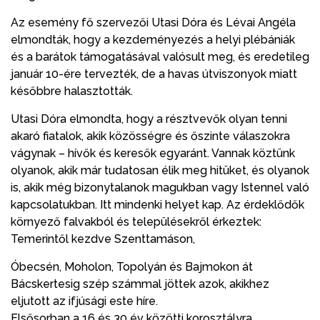
Az esemény fő szervezői Utasi Dóra és Lévai Angéla
elmondták, hogy a kezdeményezés a helyi plébániák
és a barátok támogatásával valósult meg, és eredetileg
január 10-ére tervezték, de a havas útviszonyok miatt
későbbre halasztották.
Utasi Dóra elmondta, hogy a résztvevők olyan tenni
akaró fiatalok, akik közösségre és őszinte válaszokra
vágynak – hívők és keresők egyaránt. Vannak köztünk
olyanok, akik már tudatosan élik meg hitüket, és olyanok
is, akik még bizonytalanok magukban vagy Istennel való
kapcsolatukban. Itt mindenki helyet kap. Az érdeklődők
környező falvakból és településekről érkeztek:
Temerintől kezdve Szenttamáson,
Óbecsén, Moholon, Topolyán és Bajmokon át
Bácskertesig szép számmal jöttek azok, akikhez
eljutott az ifjúsági este híre.
Elsősorban a 16 és 30 év közötti korosztályra