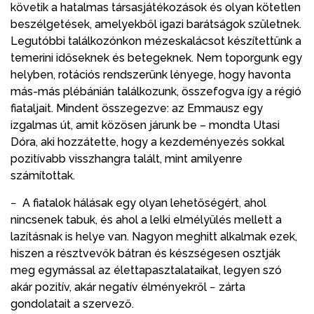
követik a hatalmas társasjátékozások és olyan kötetlen
beszélgetések, amelyekből igazi barátságok születnek.
Legutóbbi találkozónkon mézeskalácsot készítettünk a
temerini időseknek és betegeknek. Nem toporgunk egy
helyben, rotációs rendszerünk lényege, hogy havonta
más-más plébánián találkozunk, összefogva így a régió
fiataljait. Mindent összegezve: az Emmausz egy
izgalmas út, amit közösen járunk be – mondta Utasi
Dóra, aki hozzátette, hogy a kezdeményezés sokkal
pozitívabb visszhangra talált, mint amilyenre
számítottak.
− A fiatalok hálásak egy olyan lehetőségért, ahol
nincsenek tabuk, és ahol a lelki elmélyülés mellett a
lazításnak is helye van. Nagyon meghitt alkalmak ezek,
hiszen a résztvevők bátran és készségesen osztják
meg egymással az élettapasztalataikat, legyen szó
akár pozitív, akár negatív élményekről − zárta
gondolatait a szervező.