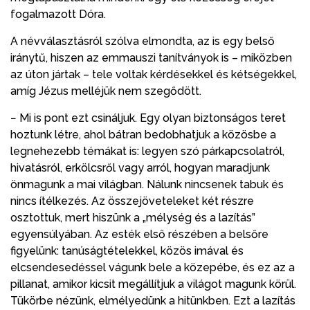
fogalmazott Dóra.
A névválasztásról szólva elmondta, az is egy belső
iránytű, hiszen az emmauszi tanítványok is – miközben
az úton jártak – tele voltak kérdésekkel és kétségekkel,
amíg Jézus melléjük nem szegődött.
− Mi is pont ezt csináljuk. Egy olyan biztonságos teret
hoztunk létre, ahol bátran bedobhatjuk a közösbe a
legnehezebb témákat is: legyen szó párkapcsolatról,
hivatásról, erkölcsről vagy arról, hogyan maradjunk
önmagunk a mai világban. Nálunk nincsenek tabuk és
nincs ítélkezés. Az összejöveteleket két részre
osztottuk, mert hiszünk a „mélység és a lazítás”
egyensúlyában. Az esték első részében a belsőre
figyelünk: tanúságtételekkel, közös imával és
elcsendesedéssel vágunk bele a közepébe, és ez az a
pillanat, amikor kicsit megállítjuk a világot magunk körül.
Tükörbe nézünk, elmélyedünk a hitünkben. Ezt a lazítás