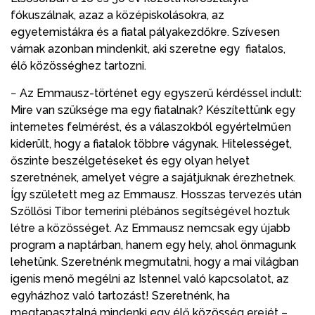
fókuszálnak, azaz a középiskolásokra, az
egyetemistákra és a fiatal pályakezdőkre. Szívesen
várnak azonban mindenkit, aki szeretne egy fiatalos,
élő közösséghez tartozni.
− Az Emmausz-történet egy egyszerű kérdéssel indult:
Mire van szüksége ma egy fiatalnak? Készítettünk egy
internetes felmérést, és a válaszokból egyértelműen
kiderült, hogy a fiatalok többre vágynak. Hitelességet,
őszinte beszélgetéseket és egy olyan helyet
szeretnének, amelyet végre a sajátjuknak érezhetnek.
Így született meg az Emmausz. Hosszas tervezés után
Szöllősi Tibor temerini plébános segítségével hoztuk
létre a közösséget. Az Emmausz nemcsak egy újabb
program a naptárban, hanem egy hely, ahol önmagunk
lehetünk. Szeretnénk megmutatni, hogy a mai világban
igenis menő megélni az Istennel való kapcsolatot, az
egyházhoz való tartozást! Szeretnénk, ha
megtapasztalná mindenki egy élő közösség erejét –