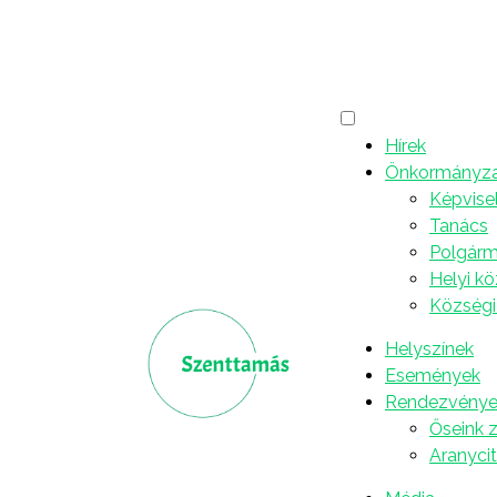
Nagyböjt 2026
Hírek
Önkormányz
Képvise
Tanács
Polgárme
Helyi k
Községi
Helyszínek
Események
Rendezvénye
Őseink 
Aranyci