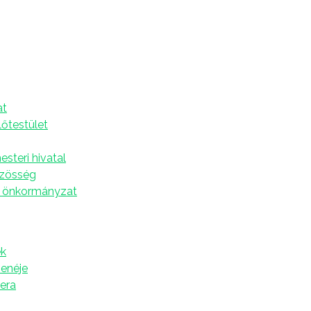
A
at
lőtestület
steri hivatal
özösség
 önkormányzat
k
zenéje
tera