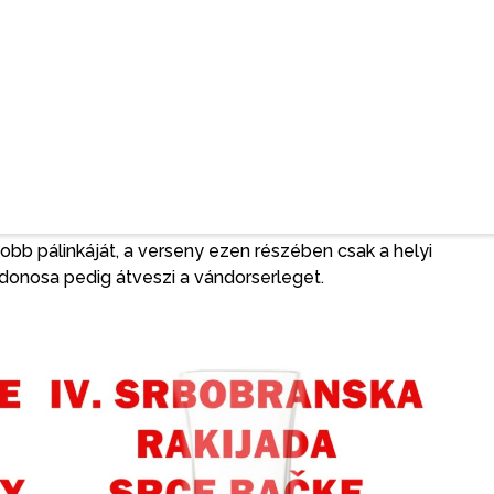
kszünk könnyíteni az embereknek hogy minél többen
ési folyamatba ismét bekapcsolódtak a falugazdász
amásra szállítását megoldjuk. Gyümölcs szempontjából
de bízunk abban, hogy azért vidékről és külföldről is
-egy jelentkező többféle pálinkával is pályázhat.
l egy újdonságot is bevezettünk, mégpedig azt,
zik, külön elismerésben részesül – mondta Balázs
gjobb pálinkáját, a verseny ezen részében csak a helyi
ajdonosa pedig átveszi a vándorserleget.