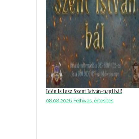
Idén is lesz Szent István-napi bál!
08.08.2026
Felhívás, értesítés