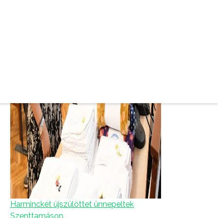
Harminckét újszülöttet ünnepeltek
Szenttamáson