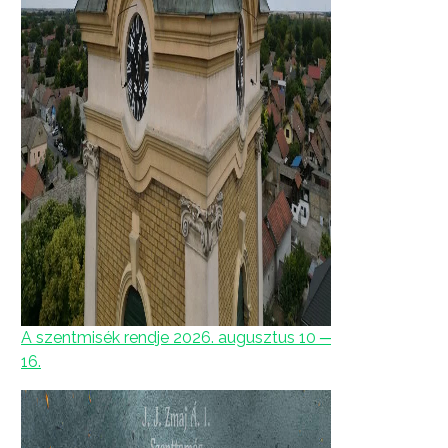
A szentmisék rendje 2026. augusztus 10 ─
16.