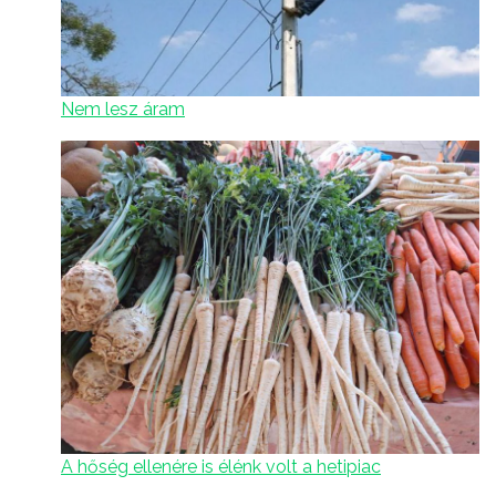
Nem lesz áram
A hőség ellenére is élénk volt a hetipiac