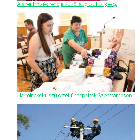
A szentmisék rendje 2026. augusztus 3 ─ 9.
Harminckét újszülöttet ünnepeltek Szenttamáson