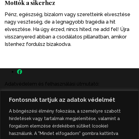
Mottók a sikerhez
Pénz, egészség, bizalom vagy szeretteink elvesztése
nagy veszteség, de a legnagyobb tragédia a hit
elvesztése. Ha úgy érzed, nincs hited, ne add fel! Újra
visszanyered abban a csodálatos pillanatban, amikor
Istenhez fordulsz bizakodva.
Adatvédelem és felhasználási útmutató:
A szenttamás.rs magyar nyelvű internetes hírportálon
Fontosnak tartjuk az adatok védelmét
megjelenő szerzői írások, a híranyag és minden egyéb
tartalom a portált működtető Gion Nándor Kulturális
A böngészési élmény fokozása, a személyre szabott
Központ szellemi tulajdonát képezik, amely szellemi
hirdetések vagy tartalmak megjelenítése, valamint a
tulajdont a nemzetközi és szerbiai törvények védik. A
forgalom elemzése érdekében sütiket (cookie)
jogosulatlan felhasználás büntető- és polgári jogi
használunk. A "Mindet elfogadom" gombra kattintva