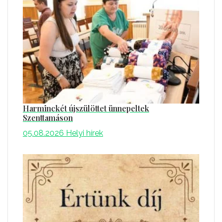
Harminckét újszülöttet ünnepeltek
Szenttamáson
05.08.2026
Helyi hírek