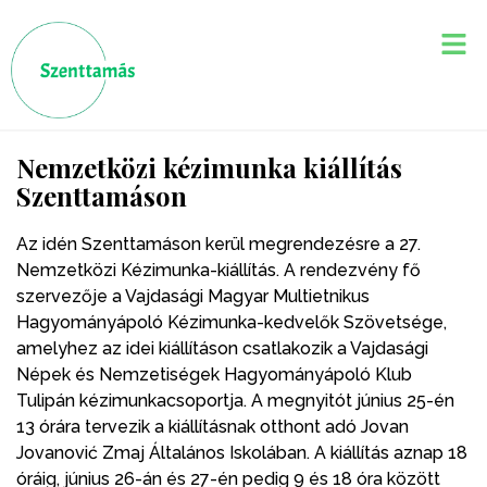
Nemzetközi kézimunka kiállítás
Szenttamáson
Az idén Szenttamáson kerül megrendezésre a 27.
Nemzetközi Kézimunka-kiállítás. A rendezvény fő
szervezője a Vajdasági Magyar Multietnikus
Hagyományápoló Kézimunka-kedvelők Szövetsége,
amelyhez az idei kiállításon csatlakozik a Vajdasági
Népek és Nemzetiségek Hagyományápoló Klub
Tulipán kézimunkacsoportja. A megnyitót június 25-én
13 órára tervezik a kiállításnak otthont adó Jovan
Jovanović Zmaj Általános Iskolában. A kiállítás aznap 18
óráig, június 26-án és 27-én pedig 9 és 18 óra között