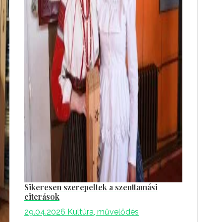
Sikeresen szerepeltek a szenttamási
citerások
29.04.2026
Kultúra, művelődés