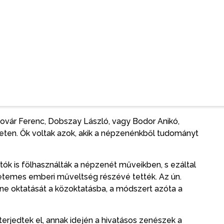
yre jobb, mert van kire felnézni. Jómagam sokat
y ideig, ezért ma olyan témákkal foglalkozunk, hogy
különbözteti őket, hogyan kell előadni egy-egy
aljon, hiszen így lehet átérezni a lényeget –
ar népzene múltját és rövid történeti áttekintését
ményünkben“ csaknem 300 ezer népdal található, és
sovár Ferenc, Dobszay László, vagy Bodor Anikó,
neten. Ők voltak azok, akik a népzenénkből tudományt
tók is fölhasználták a népzenét műveikben, s ezáltal
etemes emberi műveltség részévé tették. Az ún.
e oktatását a közoktatásba, a módszert azóta a
erjedtek el, annak idején a hivatásos zenészek a