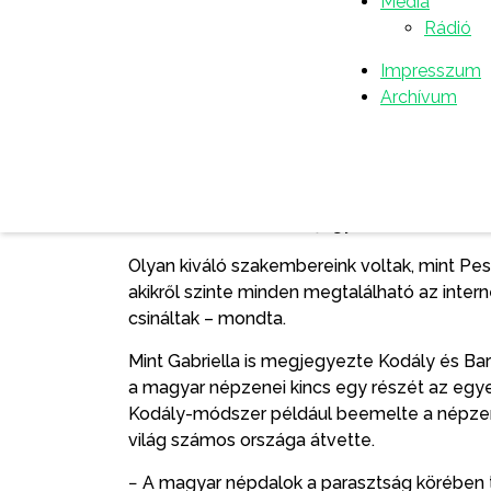
Média
mostani citerás és tamburás generáció is eg
Rádió
foglalkoztam a népzenével, táncoltam is eg
Impresszum
milyenek a magyar népdalok, mi az, ami meg
Archívum
fellépésen. A legfontosabb az, hogy megszól
fogalmazott Szabó Gabriella.
Az előadás első részében összegezve a magy
az est vendége kitért arra, hogy a „gyűjte
ennek kb. a fele van lejegyezve.
Olyan kiváló szakembereink voltak, mint Pe
akikről szinte minden megtalálható az inter
csináltak – mondta.
Mint Gabriella is megjegyezte Kodály és Bar
a magyar népzenei kincs egy részét az egy
Kodály-módszer például beemelte a népzen
világ számos országa átvette.
− A magyar népdalok a parasztság körében t