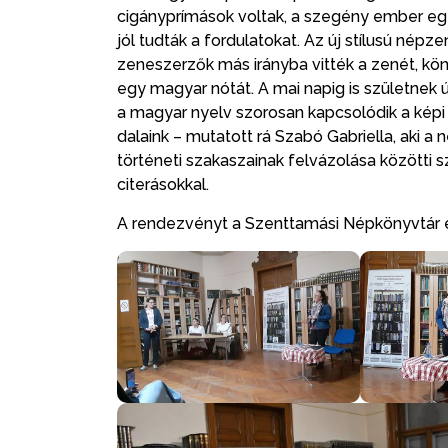
cigányprímások voltak, a szegény ember egé
jól tudták a fordulatokat. Az új stílusú nép
zeneszerzők más irányba vitték a zenét, kön
egy magyar nótát. A mai napig is születnek
a magyar nyelv szorosan kapcsolódik a képi
dalaink – mutatott rá Szabó Gabriella, aki 
történeti szakaszainak felvázolása közötti
citerásokkal.
A rendezvényt a Szenttamási Népkönyvtár é