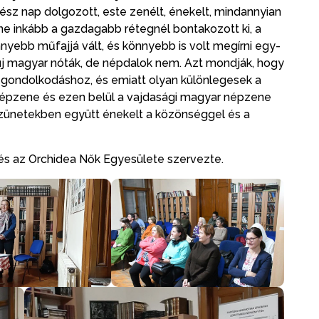
sz nap dolgozott, este zenélt, énekelt, mindannyian
zene inkább a gazdagabb rétegnél bontakozott ki, a
nyebb műfajjá vált, és könnyebb is volt megírni egy-
 új magyar nóták, de népdalok nem. Azt mondják, hogy
 gondolkodáshoz, és emiatt olyan különlegesek a
a népzene és ezen belül a vajdasági magyar népzene
 szünetekben együtt énekelt a közönséggel és a
s az Orchidea Nők Egyesülete szervezte.