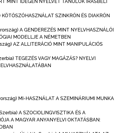
RT MINT IDEGEN NYELVET TANULÓK ÍRÁSBELI
zerbia) KÖTŐSZÓHASZNÁLAT SZINKRÓN ÉS DIAKRÓN
gyarország) A GENDEREZÉS MINT NYELVHASZNÁLÓI
ÓGIAI MODELLJE A NÉMETBEN
rország) AZ ALLITERÁCIÓ MINT MANIPULÁCIÓS
, Szerbia) TEGEZÉS VAGY MAGÁZÁS? NYELVI
NYELVHASZNÁLATÁBAN
gyarország) MI-HASZNÁLAT A SZEMINÁRIUMI MUNKA
, Szerbia) A SZOCIOLINGVISZTIKA ÉS A
IÓJA A MAGYAR ANYANYELVI OKTATÁSBAN:
ADBAN