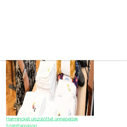
Harminckét újszülöttet ünnepeltek
Szenttamáson