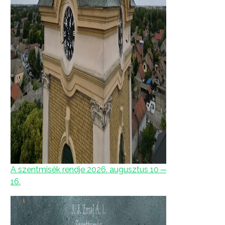
A szentmisék rendje 2026. augusztus 10 ─
16.