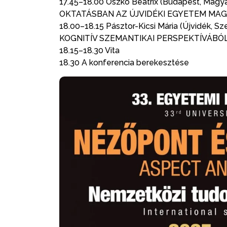
17.45–18.00 Oszkó Beatrix (Budapest, Magy
OKTATÁSBAN AZ ÚJVIDÉKI EGYETEM MAG
18.00–18.15 Pásztor-Kicsi Mária (Újvidék
KOGNITÍV SZEMANTIKAI PERSPEKTÍVÁBÓ
18.15–18.30 Vita
18.30 A konferencia berekesztése