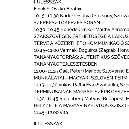
I. ÜLÉSSZAK
Elnöklő: Oszkó Beatrix
10.15–10.30 Nádor Orsolya (Pozsony, Szl
SZERKESZTŐKÉPZÉS SORÁN
10.30–10.45 Benedek Enikő–Marthy Annamá
SZAKSZÖVEGEK ÉRTHETŐSÉGE A LAIKUS
TERVE A KÖZÉRTHETŐ KOMMUNIKÁCIÓ 
10.45–11.00 Vermeki Boglárka (Zágráb, 
TANANYAGFORRÁS: AUTENTIKUS SZÖVEGE
TANANYAGFEJLESZTÉSBEN
11.00–11.15 Gaál Péter (Maribor, Szlové
MUNKÁLATAI – MAGYAR–SZLOVÉN TERMIN
11.15–11.30 Vukov Raffai Éva (Szabadka,
TERMINUSAINAK MAGYAR-SZERB ÖSSZE
11.30–11.45 Rosenberg Mátyás (Budapes
HELYZETE A MAGYAR NYELVI ÖKOSZISZ
11.45–12.00 Vita
II. ÜLÉSSZAK