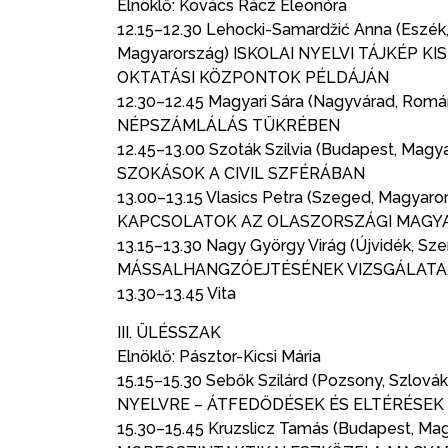
Elnöklő: Kovács Rácz Eleonóra
12.15–12.30 Lehocki-Samardžić Anna (Eszék,
Magyarország) ISKOLAI NYELVI TÁJKÉP K
OKTATÁSI KÖZPONTOK PÉLDÁJÁN
12.30–12.45 Magyari Sára (Nagyvárad, R
NÉPSZÁMLÁLÁS TÜKRÉBEN
12.45–13.00 Szoták Szilvia (Budapest, 
SZOKÁSOK A CIVIL SZFÉRÁBAN
13.00–13.15 Vlasics Petra (Szeged, Magy
KAPCSOLATOK AZ OLASZORSZÁGI MAGY
13.15–13.30 Nagy György Virág (Újvidék,
MÁSSALHANGZÓEJTÉSÉNEK VIZSGÁLATA.
13.30–13.45 Vita
III. ÜLÉSSZAK
Elnöklő: Pásztor-Kicsi Mária
15.15–15.30 Sebők Szilárd (Pozsony, Szl
NYELVRE – ÁTFEDŐDÉSEK ÉS ELTÉRÉSEK
15.30–15.45 Kruzslicz Tamás (Budapest, M