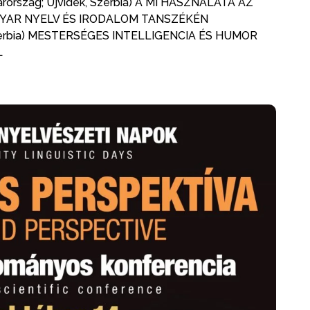
arország; Újvidék, Szerbia) A MI HASZNÁLATA AZ
YAR NYELV ÉS IRODALOM TANSZÉKÉN
, Szerbia) MESTERSÉGES INTELLIGENCIA ÉS HUMOR
L