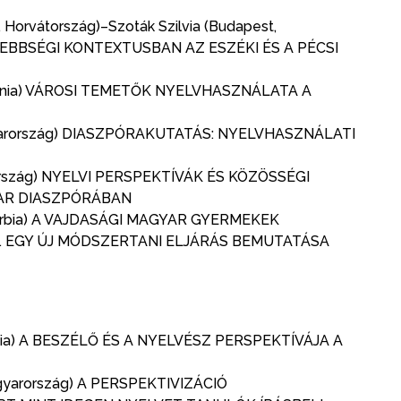
 Horvátország)–Szoták Szilvia (Budapest,
ISEBBSÉGI KONTEXTUSBAN AZ ESZÉKI ÉS A PÉCSI
ománia) VÁROSI TEMETŐK NYELVHASZNÁLATA A
Magyarország) DIASZPÓRAKUTATÁS: NYELVHASZNÁLATI
arország) NYELVI PERSPEKTÍVÁK ÉS KÖZÖSSÉGI
AR DIASZPÓRÁBAN
 Szerbia) A VAJDASÁGI MAGYAR GYERMEKEK
 EGY ÚJ MÓDSZERTANI ELJÁRÁS BEMUTATÁSA
ovákia) A BESZÉLŐ ÉS A NYELVÉSZ PERSPEKTÍVÁJA A
agyarország) A PERSPEKTIVIZÁCIÓ