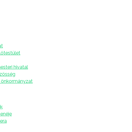
a
A
at
eg az újvidéki Magyar Nyelv és Irodalom Tanszék a
lőtestület
nyelvészeti tanácskozást október 14-én a virtuális
steri hivatal
enáris előadással kezdődik. Raátz Judit (ELTE
özösség
tés és -alkotás fejlesztésének hagyományos és
 önkormányzat
ismerteti. Tátrai Szilárd (ELTE BTK, Mai Magyar
ntextualizáció, azaz a háttérismeretek résztvevői
zelíti meg.
k
gy szekcióban folyik majd a legkülönbözőbb
zenéje
z többek között a szövegjavítási stratégiák
tera
 orvosi szövegek érthetőségéről a laikus befogadó