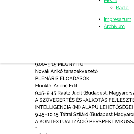
Média
perspektívájából, az eszperantó nyelvvizsg
Rádió
nyelvi tájképekről, a tegezés és magazás ké
mesterséges intelligencia oktatási és kutatás
Impresszum
Archívum
A konferencia az alábbi linken követhető:
https://us02web.zoom.us/j/883716464
PROGRAM
9.00–9.15 MEGNYITÓ
Novák Anikó tanszékvezető
PLENÁRIS ELŐADÁSOK
Elnöklő: Andrić Edit
9.15–9.45 Raátz Judit (Budapest, Magyarors
A SZÖVEGÉRTÉS ÉS -ALKOTÁS FEJLESZ
INTELLIGENCIA (MI) ALAPÚ LEHETŐSÉGE
9.45–10.15 Tátrai Szilárd (Budapest,Magyaro
A KONTEXTUALIZÁCIÓ PERSPEKTIVIKUS
*