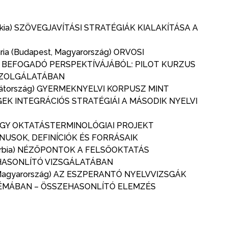
ovákia) SZÖVEGJAVÍTÁSI STRATÉGIÁK KIALAKÍTÁSA A
ria (Budapest, Magyarország) ORVOSI
 BEFOGADÓ PERSPEKTÍVÁJÁBÓL: PILOT KURZUS
SZOLGÁLATÁBAN
Horvátország) GYERMEKNYELVI KORPUSZ MINT
K INTEGRÁCIÓS STRATÉGIÁI A MÁSODIK NYELVI
nia) EGY OKTATÁSTERMINOLÓGIAI PROJEKT
USOK, DEFINÍCIÓK ÉS FORRÁSAIK
 Szerbia) NÉZŐPONTOK A FELSŐOKTATÁS
HASONLÍTÓ VIZSGÁLATÁBAN
t, Magyarország) AZ ESZPERANTÓ NYELVVIZSGÁK
TÉMÁBAN – ÖSSZEHASONLÍTÓ ELEMZÉS