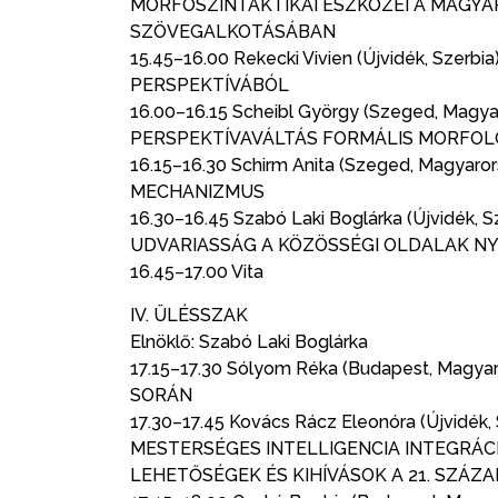
MORFOSZINTAKTIKAI ESZKÖZEI A MAGYA
SZÖVEGALKOTÁSÁBAN
15.45–16.00 Rekecki Vivien (Újvidék, S
PERSPEKTÍVÁBÓL
16.00–16.15 Scheibl György (Szeged, Ma
PERSPEKTÍVAVÁLTÁS FORMÁLIS MORFOL
16.15–16.30 Schirm Anita (Szeged, Magya
MECHANIZMUS
16.30–16.45 Szabó Laki Boglárka (Újvidék
UDVARIASSÁG A KÖZÖSSÉGI OLDALAK 
16.45–17.00 Vita
IV. ÜLÉSSZAK
Elnöklő: Szabó Laki Boglárka
17.15–17.30 Sólyom Réka (Budapest, Ma
SORÁN
17.30–17.45 Kovács Rácz Eleonóra (Újvidék
MESTERSÉGES INTELLIGENCIA INTEGRÁC
LEHETŐSÉGEK ÉS KIHÍVÁSOK A 21. SZÁZ