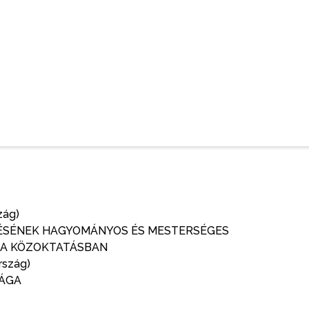
ák helyzetéről a magyar nyelvi ökoszisztémában, a
rdésköréről a közösségi oldalakon, valamint a
i lehetőségeiről.
70?pwd=hhxhuWINZqMCTT7ppEXbFfswSBqECS.1
zág)
TÉSÉNEK HAGYOMÁNYOS ÉS MESTERSÉGES
I A KÖZOKTATÁSBAN
rszág)
SÁGA