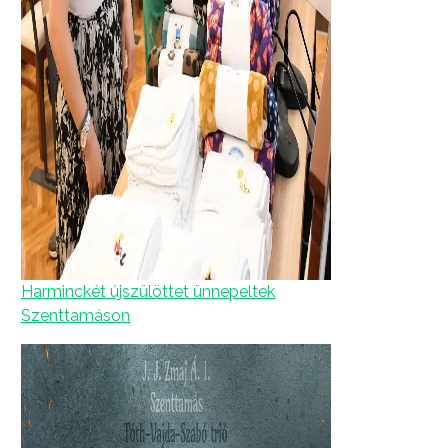
Harminckét újszülöttet ünnepeltek
Szenttamáson