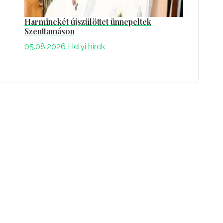
Harminckét újszülöttet ünnepeltek
Szenttamáson
05.08.2026
Helyi hírek