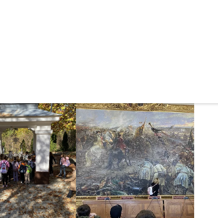
ttek a Tájház tárgyaiban. Mindent összegezve
mit a szenttamási diákok az újvidéki és a maradéki
dit.