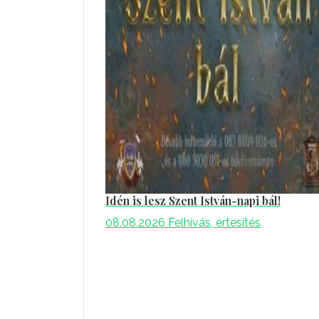
Idén is lesz Szent István-napi bál!
08.08.2026
Felhívás, értesítés