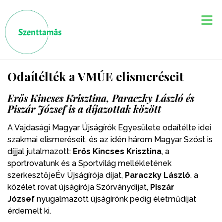
Odaítélték a VMÚE elismeréseit
Erős Kincses Krisztina, Paraczky László és
Piszár József is a díjazottak között
A Vajdasági Magyar Újságírók Egyesülete odaítélte idei
szakmai elismeréseit, és az idén három Magyar Szóst is
díjjal jutalmazott:
Erős Kincses Krisztina
, a
sportrovatunk és a Sportvilág mellékletének
szerkesztőjeÉv Újságírója díjat,
Paraczky László
, a
közélet rovat újságírója Szórványdíjat,
Piszár
József
nyugalmazott újságírónk pedig életműdíjat
érdemelt ki.