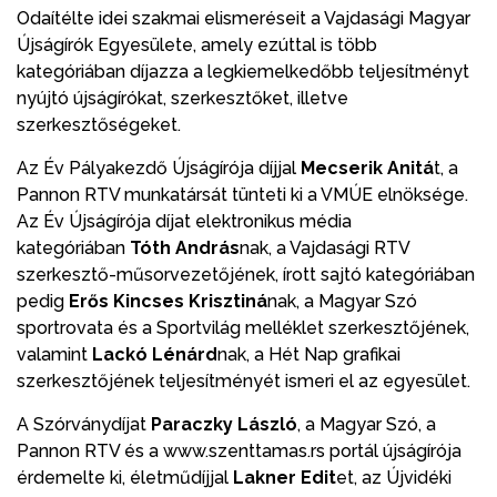
Odaítélte idei szakmai elismeréseit a Vajdasági Magyar
Újságírók Egyesülete, amely ezúttal is több
kategóriában díjazza a legkiemelkedőbb teljesítményt
nyújtó újságírókat, szerkesztőket, illetve
szerkesztőségeket.
Az Év Pályakezdő Újságírója díjjal
Mecserik Anitá
t, a
Pannon RTV munkatársát tünteti ki a VMÚE elnöksége.
Az Év Újságírója díjat elektronikus média
kategóriában
Tóth András
nak, a Vajdasági RTV
szerkesztő-műsorvezetőjének, írott sajtó kategóriában
pedig
Erős Kincses Krisztiná
nak, a Magyar Szó
sportrovata és a Sportvilág melléklet szerkesztőjének,
valamint
Lackó Lénárd
nak, a Hét Nap grafikai
szerkesztőjének teljesítményét ismeri el az egyesület.
A Szórványdíjat
Paraczky László
, a Magyar Szó, a
Pannon RTV és a www.szenttamas.rs portál újságírója
érdemelte ki, életműdíjjal
Lakner Edit
et, az Újvidéki