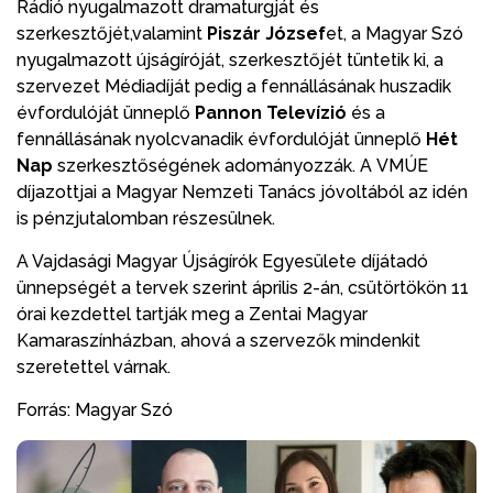
Rádió nyugalmazott dramaturgját és
szerkesztőjét,valamint
Piszár József
et, a Magyar Szó
nyugalmazott újságíróját, szerkesztőjét tüntetik ki, a
szervezet Médiadíját pedig a fennállásának huszadik
évfordulóját ünneplő
Pannon Televízió
és a
fennállásának nyolcvanadik évfordulóját ünneplő
Hét
Nap
szerkesztőségének adományozzák. A VMÚE
díjazottjai a Magyar Nemzeti Tanács jóvoltából az idén
is pénzjutalomban részesülnek.
A Vajdasági Magyar Újságírók Egyesülete díjátadó
ünnepségét a tervek szerint április 2-án, csütörtökön 11
órai kezdettel tartják meg a Zentai Magyar
Kamaraszínházban, ahová a szervezők mindenkit
szeretettel várnak.
Forrás: Magyar Szó