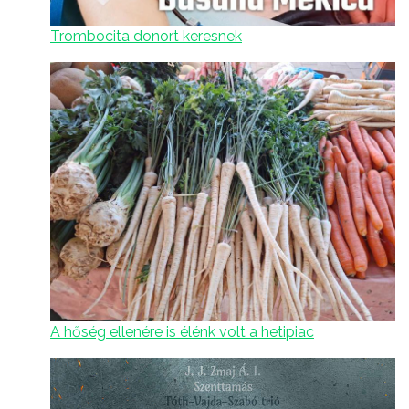
Trombocita donort keresnek
A hőség ellenére is élénk volt a hetipiac